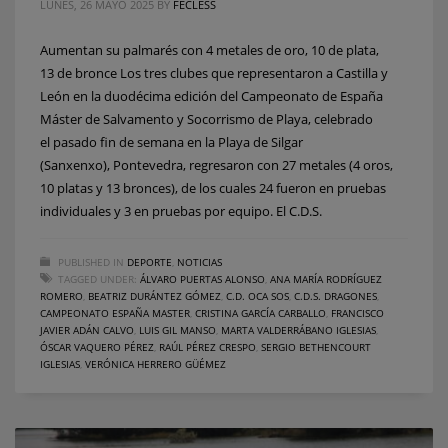
LUNES, 26 MAYO 2025
BY
FECLESS
Aumentan su palmarés con 4 metales de oro, 10 de plata,
13 de bronce Los tres clubes que representaron a Castilla y
León en la duodécima edición del Campeonato de España
Máster de Salvamento y Socorrismo de Playa, celebrado
el pasado fin de semana en la Playa de Silgar
(Sanxenxo), Pontevedra, regresaron con 27 metales (4 oros,
10 platas y 13 bronces), de los cuales 24 fueron en pruebas
individuales y 3 en pruebas por equipo. El C.D.S.
PUBLISHED IN
DEPORTE
,
NOTICIAS
TAGGED UNDER:
ÁLVARO PUERTAS ALONSO
,
ANA MARÍA RODRÍGUEZ
ROMERO
,
BEATRIZ DURÁNTEZ GÓMEZ
,
C.D. OCA SOS
,
C.D.S. DRAGONES
,
CAMPEONATO ESPAÑA MASTER
,
CRISTINA GARCÍA CARBALLO
,
FRANCISCO
JAVIER ADÁN CALVO
,
LUIS GIL MANSO
,
MARTA VALDERRÁBANO IGLESIAS
,
ÓSCAR VAQUERO PÉREZ
,
RAÚL PÉREZ CRESPO
,
SERGIO BETHENCOURT
IGLESIAS
,
VERÓNICA HERRERO GÜÉMEZ