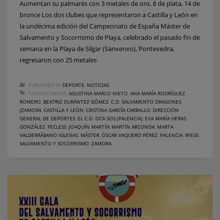
Aumentan su palmarés con 3 metales de oro, 8 de plata, 14 de
bronce Los dos clubes que representaron a Castilla y León en
la undécima edición del Campeonato de España Máster de
Salvamento y Socorrismo de Playa, celebrado el pasado fin de
semana en la Playa de Silgar (Sanxenxo), Pontevedra,
regresaron con 25 metales
PUBLISHED IN
DEPORTE
,
NOTICIAS
TAGGED UNDER:
AGUSTINA MARCO NIETO
,
ANA MARÍA RODRÍGUEZ
ROMERO
,
BEATRIZ DURÁNTEZ GÓMEZ
,
C.D. SALVAMENTO DRAGONES
(ZAMORA
,
CASTILLA Y LEÓN
,
CRISTINA GARCÍA CARBALLO
,
DIRECCIÓN
GENERAL DE DEPORTES
,
EL C.D. OCA SOS (PALENCIA)
,
EVA MARÍA HERAS
GONZÁLEZ
,
FECLESS
,
JOAQUÍN MARTÍN MARTÍN ARCONDA
,
MARTA
VALDERRÁBANO IGLESIAS
,
MÁSTER
,
ÓSCAR VAQUERO PÉREZ
,
PALENCIA
,
RFESS
,
SALVAMENTO Y SOCORRISMO
,
ZAMORA