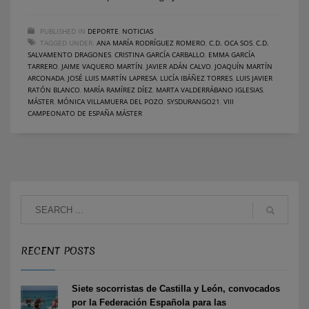
PUBLISHED IN
DEPORTE
,
NOTICIAS
TAGGED UNDER:
ANA MARÍA RODRÍGUEZ ROMERO
,
C.D. OCA SOS
,
C.D.
SALVAMENTO DRAGONES
,
CRISTINA GARCÍA CARBALLO
,
EMMA GARCÍA
TARRERO
,
JAIME VAQUERO MARTÍN
,
JAVIER ADÁN CALVO
,
JOAQUÍN MARTÍN
ARCONADA
,
JOSÉ LUIS MARTÍN LAPRESA
,
LUCÍA IBÁÑEZ TORRES
,
LUIS JAVIER
RATÓN BLANCO
,
MARÍA RAMÍREZ DÍEZ
,
MARTA VALDERRÁBANO IGLESIAS
,
MÁSTER
,
MÓNICA VILLAMUERA DEL POZO
,
SYSDURANGO21
,
VIII
CAMPEONATO DE ESPAÑA MÁSTER
RECENT POSTS
Siete socorristas de Castilla y León, convocados
por la Federación Española para las