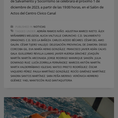
de Salvamento y Socorrismo se celebrará el próximo 1 de
diciembre de 2023, a partir de las 19:00 horas, en el Salón de
Actos del Centro Cívico Canal
PUBLISHED IN
NOTICIAS
TAGGED UNDER:
ADRIÁN RAMOS NIÑO
,
AGUSTINA MARCO NIETO
,
ÁLEX
MIÑAMBRES MELGOSA
,
ALICIA VALTUILLE CARUNCHO
,
C.D. SALVAMENTO
DRAGONES
,
C.D. SOS LA BAÑEZA
,
CARLOS ACEDO BÉCARES
,
CÉSAR DEL AMO
GALÁN
,
CÉSAR TIJERO VALLEJO
,
DELEGACIÓN PROVINCIAL DE ZAMORA
,
DIEGO
CORCOBA GIL
,
EVA MARÍA HERAS GONZÁLEZ
,
FRANCISCO JAVIER ADÁN CALVO
,
GALA
,
GUILLERMO REVILLA LLAMAS
,
JAVIER HUERGA SÁNCHEZ
,
JOAQUÍN
MARTÍN MARTÍN ARCONADA
,
JORGE RODRIGO MANRIQUE SANDÍN
,
JULIA
DOMINGO RUIZ
,
LUCÍA ZORRILLA FERNÁNDEZ
,
MARCOS ANTÓN MARTÍN
,
MARTA VALDERRÁBANO IGLESIAS
,
MATEO PRIETO RODRÍGUEZ
,
ÓSCAR
VAQUERO PÉREZ
,
PAULA MARTÍNEZ GONZÁLEZ
,
ROCÍO GIMÉNEZ MARTÍNEZ
,
SANDRA SANTOS MARTÍNEZ
,
SARA PEÑA MERINO
,
VERÓNICA HERRERO
GÜÉMEZ
,
YAEL MANTECÓN RUIZ-SANTAQUITERIA