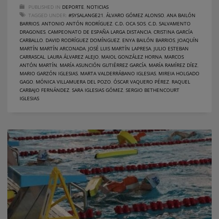
PUBLISHED IN
DEPORTE
,
NOTICIAS
TAGGED UNDER:
#SYSALANGE21
,
ÁLVARO GÓMEZ ALONSO
,
ANA BAILÓN
BARRIOS
,
ANTONIO ANTÓN RODRÍGUEZ
,
C.D. OCA SOS
,
C.D. SALVAMENTO
DRAGONES
,
CAMPEONATO DE ESPAÑA LARGA DISTANCIA
,
CRISTINA GARCÍA
CARBALLO
,
DAVID RODRÍGUEZ DOMÍNGUEZ
,
ENYA BAILÓN BARRIOS
,
JOAQUÍN
MARTÍN MARTÍN ARCONADA
,
JOSÉ LUIS MARTÍN LAPRESA
,
JULIO ESTEBAN
CARRASCAL
,
LAURA ÁLVAREZ ALEJO
,
MAIOL GONZÁLEZ HORNA
,
MARCOS
ANTÓN MARTÍN
,
MARÍA ASUNCIÓN GUTIÉRREZ GARCÍA
,
MARÍA RAMÍREZ DÍEZ
,
MARIO GARZÓN IGLESIAS
,
MARTA VALDERRÁBANO IGLESIAS
,
MIREIA HOLGADO
GAGO
,
MÓNICA VILLAMUERA DEL POZO
,
ÓSCAR VAQUERO PÉREZ
,
RAQUEL
CARBAJO FERNÁNDEZ
,
SARA IGLESIAS GÓMEZ
,
SERGIO BETHENCOURT
IGLESIAS