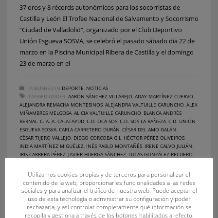
37 oros y 8 récords autonómicos para los socorristas de
Castilla y León El Trofeo Nacional de Salvamento y Socorrismo
“Ciudad de Valladolid”, organizado por el Club Deportivo
Unión Esgueva SOSVA, se celebró el pasado sábado día 22 de
marzo en la Piscina Municipal Ribera de Castilla y el domingo
23 de marzo en el
PUBLISHED IN
DEPORTE
,
NOTICIAS
TAGGED UNDER:
AARÓN SÁNCHEZ VILLAREJO
,
ADAY MARTÍNEZ CUERVO
,
ALEJANDRA REMACHA MONTESINOS
,
ALEJANDRA VALTUILLE CARUNCHO
,
ÁLEX
MIÑAMBRES MELGOSA
,
ALICIA VALTUILLE CARUNCHO
,
BLANCA ANDRÉS
BERNAL
,
C. A. A. CALATAYUD
,
C.D. OCA SOS
,
C.D. SOS LA BAÑEZA
,
C.D. UNIÓN
ESGUEVA SOSVA
,
CARLA CARRETERO DURÁN
,
CÉSAR DEL AMO GALÁN
,
CÉSAR TIJERO VALLEJO
,
DIEGO CORCOBA GIL
,
HÉCTOR PÉREZ OLIVEIROS
,
INDIA MARTÍNEZ MIGUÉLEZ
,
INÉS PABLO MONTAÑÉS
,
IRENE CALVO JULIÁN
,
IRIS CARRERA PÉREZ
,
JAVIER HUERGA SÁNCHEZ
,
LUCAS GONZÁLEZ RECUERO
,
LUCÍA ZORRILLA FERNÁNDEZ
,
Mª SONIA HERMOSO MATO
,
MANUEL GARCÍA
GARCÍA
,
MARÍA PILAR GARCÍA GUILLÉN
,
PAULA CASADO GALLEGO
,
PEDRO LUIS
Utilizamos cookies propias y de terceros para personalizar el
ALONSO IBÁÑEZ
,
RAÚL PEDRUEZA MERINO
,
STACEY NADINE RABEI RABEI
,
contenido de la web, proporcionarles funcionalidades a las redes
VERÓNICA HERRERO GÜÉMEZ
,
VICTORIA DEL CARMEN ZANFAÑO JUSTO
sociales y para analizar el tráfico de nuestra web. Puede aceptar el
uso de esta tecnología o administrar su configuración y poder
rechazarla, y así controlar completamente qué información se
recopila y gestiona a través de los botones habilitados al efecto.