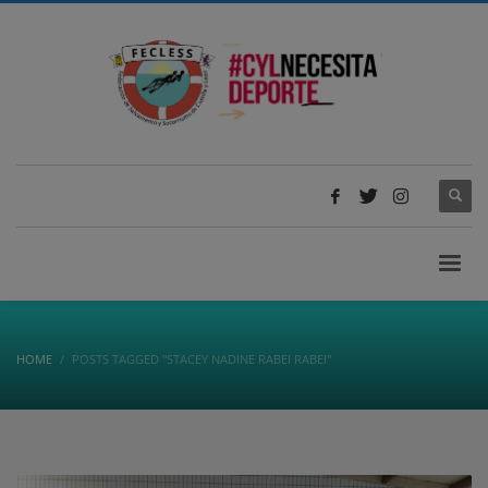
HOME
POSTS TAGGED "STACEY NADINE RABEI RABEI"