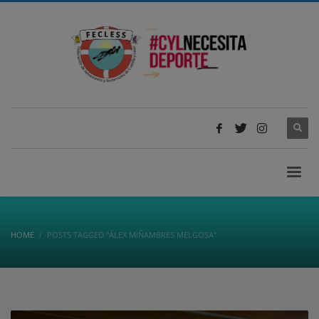
HOME
POSTS TAGGED "ÁLEX MIÑAMBRES MELGOSA"