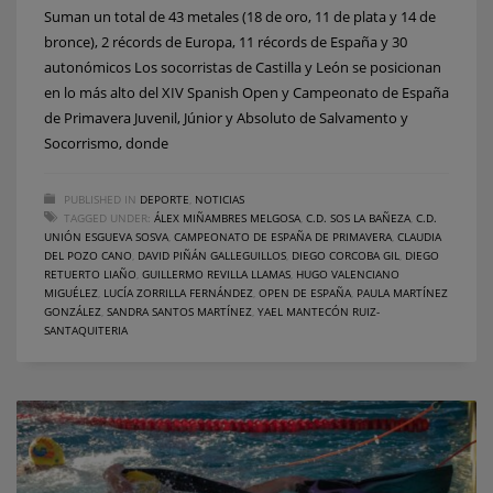
Suman un total de 43 metales (18 de oro, 11 de plata y 14 de
bronce), 2 récords de Europa, 11 récords de España y 30
autonómicos Los socorristas de Castilla y León se posicionan
en lo más alto del XIV Spanish Open y Campeonato de España
de Primavera Juvenil, Júnior y Absoluto de Salvamento y
Socorrismo, donde
PUBLISHED IN
DEPORTE
,
NOTICIAS
TAGGED UNDER:
ÁLEX MIÑAMBRES MELGOSA
,
C.D. SOS LA BAÑEZA
,
C.D.
UNIÓN ESGUEVA SOSVA
,
CAMPEONATO DE ESPAÑA DE PRIMAVERA
,
CLAUDIA
DEL POZO CANO
,
DAVID PIÑÁN GALLEGUILLOS
,
DIEGO CORCOBA GIL
,
DIEGO
RETUERTO LIAÑO
,
GUILLERMO REVILLA LLAMAS
,
HUGO VALENCIANO
MIGUÉLEZ
,
LUCÍA ZORRILLA FERNÁNDEZ
,
OPEN DE ESPAÑA
,
PAULA MARTÍNEZ
GONZÁLEZ
,
SANDRA SANTOS MARTÍNEZ
,
YAEL MANTECÓN RUIZ-
SANTAQUITERIA