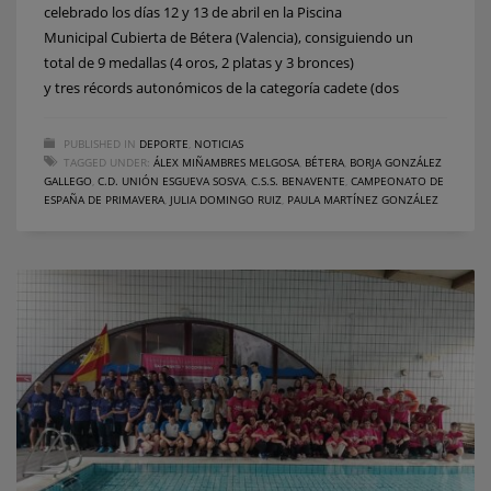
celebrado los días 12 y 13 de abril en la Piscina
Municipal Cubierta de Bétera (Valencia), consiguiendo un
total de 9 medallas (4 oros, 2 platas y 3 bronces)
y tres récords autonómicos de la categoría cadete (dos
PUBLISHED IN
DEPORTE
,
NOTICIAS
TAGGED UNDER:
ÁLEX MIÑAMBRES MELGOSA
,
BÉTERA
,
BORJA GONZÁLEZ
GALLEGO
,
C.D. UNIÓN ESGUEVA SOSVA
,
C.S.S. BENAVENTE
,
CAMPEONATO DE
ESPAÑA DE PRIMAVERA
,
JULIA DOMINGO RUIZ
,
PAULA MARTÍNEZ GONZÁLEZ