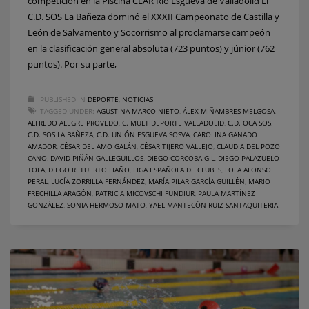
competición en la Piscina CEAR Río Esgueva de Valladolid El
C.D. SOS La Bañeza dominó el XXXII Campeonato de Castilla y
León de Salvamento y Socorrismo al proclamarse campeón
en la clasificación general absoluta (723 puntos) y júnior (762
puntos). Por su parte,
PUBLISHED IN
DEPORTE
,
NOTICIAS
TAGGED UNDER:
AGUSTINA MARCO NIETO
,
ÁLEX MIÑAMBRES MELGOSA
,
ALFREDO ALEGRE PROVEDO
,
C. MULTIDEPORTE VALLADOLID
,
C.D. OCA SOS
,
C.D. SOS LA BAÑEZA
,
C.D. UNIÓN ESGUEVA SOSVA
,
CAROLINA GANADO
AMADOR
,
CÉSAR DEL AMO GALÁN
,
CÉSAR TIJERO VALLEJO
,
CLAUDIA DEL POZO
CANO
,
DAVID PIÑÁN GALLEGUILLOS
,
DIEGO CORCOBA GIL
,
DIEGO PALAZUELO
TOLA
,
DIEGO RETUERTO LIAÑO
,
LIGA ESPAÑOLA DE CLUBES
,
LOLA ALONSO
PERAL
,
LUCÍA ZORRILLA FERNÁNDEZ
,
MARÍA PILAR GARCÍA GUILLÉN
,
MARIO
FRECHILLA ARAGÓN
,
PATRICIA MICOVSCHI FUNDIUR
,
PAULA MARTÍNEZ
GONZÁLEZ
,
SONIA HERMOSO MATO
,
YAEL MANTECÓN RUIZ-SANTAQUITERIA