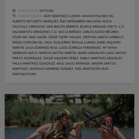
PUBLISHED IN
NOTICIAS
TAGGED UNDER:
ADAY MARTÍNEZ CUERVO
,
AINHOA PALOMO GIL
,
ALBERTO RETUERTO MARQUÉS
,
ÁLEX MIÑAMBRES MELGOSA
,
ALICIA
VALTUILLE CARUNCHO
,
ANA BAILÓN BARRIOS
,
BLANCA ARNALDO NIETO
,
C.D.
SALVAMENTO DRAGONES
,
C.D. SOS LA BAÑEZA
,
CARLOS ACEDO BÉCARES
,
CÉSAR DEL AMO GALÁN
,
CÉSAR TIJERO VALLEJO
,
CRISTINA GARCÍA CARBALLO
,
DIEGO CORCOBA GIL
,
GALA
,
GUILLERMO REVILLA LLAMAS
,
JAIME VAQUERO
MARTÍN
,
JULIA DOMINGO RUIZ
,
LUCÍA ZORRILLA FERNÁNDEZ
,
Mª SONIA
HERMOSO MATO
,
MARCOS ANTÓN MARTÍN
,
MARÍA CARUNCHO LUNA
,
MATEO
PRIETO RODRÍGUEZ
,
ÓSCAR VAQUERO PÉREZ
,
PABLO MARTÍNEZ MIGUÉLEZ
,
PAULA MARTÍNEZ GONZÁLEZ
,
RAÚL CALVO MIRANDA
,
SANDRA SANTOS
MARTÍNEZ
,
VERÓNICA HERRERO GÜÉMEZ
,
YAEL MANTECÓN RUIZ-
SANTAQUITERIA