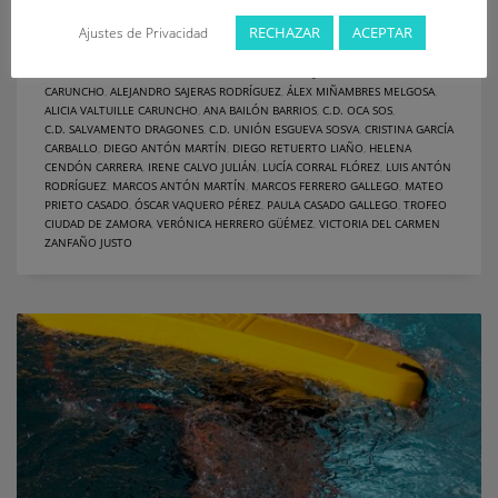
RECHAZAR
ACEPTAR
Ajustes de Privacidad
PUBLISHED IN
DEPORTE
,
NOTICIAS
TAGGED UNDER:
ADAY MARTÍNEZ CUERVO
,
ALEJANDRA VALTUILLE
CARUNCHO
,
ALEJANDRO SAJERAS RODRÍGUEZ
,
ÁLEX MIÑAMBRES MELGOSA
,
ALICIA VALTUILLE CARUNCHO
,
ANA BAILÓN BARRIOS
,
C.D. OCA SOS
,
C.D. SALVAMENTO DRAGONES
,
C.D. UNIÓN ESGUEVA SOSVA
,
CRISTINA GARCÍA
CARBALLO
,
DIEGO ANTÓN MARTÍN
,
DIEGO RETUERTO LIAÑO
,
HELENA
CENDÓN CARRERA
,
IRENE CALVO JULIÁN
,
LUCÍA CORRAL FLÓREZ
,
LUIS ANTÓN
RODRÍGUEZ
,
MARCOS ANTÓN MARTÍN
,
MARCOS FERRERO GALLEGO
,
MATEO
PRIETO CASADO
,
ÓSCAR VAQUERO PÉREZ
,
PAULA CASADO GALLEGO
,
TROFEO
CIUDAD DE ZAMORA
,
VERÓNICA HERRERO GÜÉMEZ
,
VICTORIA DEL CARMEN
ZANFAÑO JUSTO