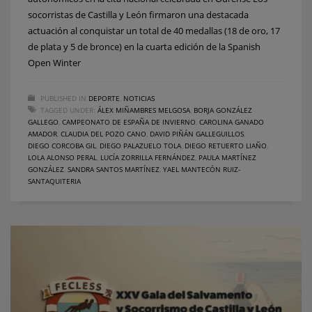
socorristas de Castilla y León firmaron una destacada
actuación al conquistar un total de 40 medallas (18 de oro, 17
de plata y 5 de bronce) en la cuarta edición de la Spanish
Open Winter
PUBLISHED IN
DEPORTE
,
NOTICIAS
TAGGED UNDER:
ÁLEX MIÑAMBRES MELGOSA
,
BORJA GONZÁLEZ
GALLEGO
,
CAMPEONATO DE ESPAÑA DE INVIERNO
,
CAROLINA GANADO
AMADOR
,
CLAUDIA DEL POZO CANO
,
DAVID PIÑÁN GALLEGUILLOS
,
DIEGO CORCOBA GIL
,
DIEGO PALAZUELO TOLA
,
DIEGO RETUERTO LIAÑO
,
LOLA ALONSO PERAL
,
LUCÍA ZORRILLA FERNÁNDEZ
,
PAULA MARTÍNEZ
GONZÁLEZ
,
SANDRA SANTOS MARTÍNEZ
,
YAEL MANTECÓN RUIZ-
SANTAQUITERIA