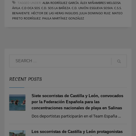
TAGGED UNDER:
ALBA RODRÍGUEZ GARCÍA
,
ÁLEX MIÑAMBRES MELGOSA
,
ÁVILA
,
C.D OCA SOS
,
C.D. SOS LA BAÑEZA
,
C.D. UNIÓN ESGUEVA SOSVA
,
C.S.S.
BENAVENTE
,
HÉCTOR DE LAS HERAS INGILIDIS
,
JULIA DOMINGO RUIZ
,
MATEO
PRIETO RODRÍGUEZ
,
PAULA MARTÍNEZ GONZÁLEZ
RECENT POSTS
Siete socorristas de Castilla y León, convocados
por la Federación Española para las
concentraciones nacionales de playa en Salinas
Dos deportistas participarán en el Team España ...
Los socorristas de Castilla y León protagonistas