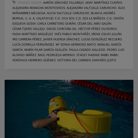
TAGGED UNDER:
AARÓN SÁNCHEZ VILLAREJO
,
ADAY MARTÍNEZ CUERVO
,
ALEJANDRA REMACHA MONTESINOS
,
ALEJANDRA VALTUILLE CARUNCHO
,
ÁLEX
MIÑAMBRES MELGOSA
,
ALICIA VALTUILLE CARUNCHO
,
BLANCA ANDRÉS
BERNAL
,
C. A. A. CALATAYUD
,
C.D. OCA SOS
,
C.D. SOS LA BAÑEZA
,
C.D. UNIÓN
ESGUEVA SOSVA
,
CARLA CARRETERO DURÁN
,
CÉSAR DEL AMO GALÁN
,
CÉSAR TIJERO VALLEJO
,
DIEGO CORCOBA GIL
,
HÉCTOR PÉREZ OLIVEIROS
,
INDIA MARTÍNEZ MIGUÉLEZ
,
INÉS PABLO MONTAÑÉS
,
IRENE CALVO JULIÁN
,
IRIS CARRERA PÉREZ
,
JAVIER HUERGA SÁNCHEZ
,
LUCAS GONZÁLEZ RECUERO
,
LUCÍA ZORRILLA FERNÁNDEZ
,
Mª SONIA HERMOSO MATO
,
MANUEL GARCÍA
GARCÍA
,
MARÍA PILAR GARCÍA GUILLÉN
,
PAULA CASADO GALLEGO
,
PEDRO LUIS
ALONSO IBÁÑEZ
,
RAÚL PEDRUEZA MERINO
,
STACEY NADINE RABEI RABEI
,
VERÓNICA HERRERO GÜÉMEZ
,
VICTORIA DEL CARMEN ZANFAÑO JUSTO