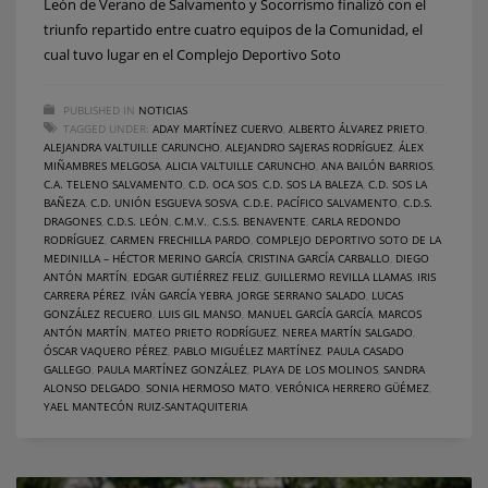
León de Verano de Salvamento y Socorrismo finalizó con el
triunfo repartido entre cuatro equipos de la Comunidad, el
cual tuvo lugar en el Complejo Deportivo Soto
PUBLISHED IN
NOTICIAS
TAGGED UNDER:
ADAY MARTÍNEZ CUERVO
,
ALBERTO ÁLVAREZ PRIETO
,
ALEJANDRA VALTUILLE CARUNCHO
,
ALEJANDRO SAJERAS RODRÍGUEZ
,
ÁLEX
MIÑAMBRES MELGOSA
,
ALICIA VALTUILLE CARUNCHO
,
ANA BAILÓN BARRIOS
,
C.A. TELENO SALVAMENTO
,
C.D. OCA SOS
,
C.D. SOS LA BALEZA
,
C.D. SOS LA
BAÑEZA
,
C.D. UNIÓN ESGUEVA SOSVA
,
C.D.E. PACÍFICO SALVAMENTO
,
C.D.S.
DRAGONES
,
C.D.S. LEÓN
,
C.M.V.
,
C.S.S. BENAVENTE
,
CARLA REDONDO
RODRÍGUEZ
,
CARMEN FRECHILLA PARDO
,
COMPLEJO DEPORTIVO SOTO DE LA
MEDINILLA – HÉCTOR MERINO GARCÍA
,
CRISTINA GARCÍA CARBALLO
,
DIEGO
ANTÓN MARTÍN
,
EDGAR GUTIÉRREZ FELIZ
,
GUILLERMO REVILLA LLAMAS
,
IRIS
CARRERA PÉREZ
,
IVÁN GARCÍA YEBRA
,
JORGE SERRANO SALADO
,
LUCAS
GONZÁLEZ RECUERO
,
LUIS GIL MANSO
,
MANUEL GARCÍA GARCÍA
,
MARCOS
ANTÓN MARTÍN
,
MATEO PRIETO RODRÍGUEZ
,
NEREA MARTÍN SALGADO
,
ÓSCAR VAQUERO PÉREZ
,
PABLO MIGUÉLEZ MARTÍNEZ
,
PAULA CASADO
GALLEGO
,
PAULA MARTÍNEZ GONZÁLEZ
,
PLAYA DE LOS MOLINOS
,
SANDRA
ALONSO DELGADO
,
SONIA HERMOSO MATO
,
VERÓNICA HERRERO GÜÉMEZ
,
YAEL MANTECÓN RUIZ-SANTAQUITERIA