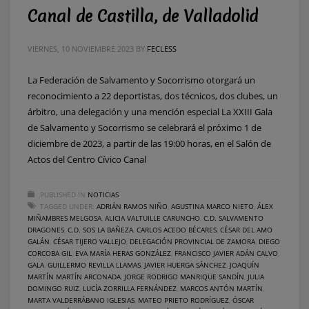
Canal de Castilla, de Valladolid
VIERNES, 10 NOVIEMBRE 2023
BY
FECLESS
La Federación de Salvamento y Socorrismo otorgará un
reconocimiento a 22 deportistas, dos técnicos, dos clubes, un
árbitro, una delegación y una mención especial La XXIII Gala
de Salvamento y Socorrismo se celebrará el próximo 1 de
diciembre de 2023, a partir de las 19:00 horas, en el Salón de
Actos del Centro Cívico Canal
PUBLISHED IN
NOTICIAS
TAGGED UNDER:
ADRIÁN RAMOS NIÑO
,
AGUSTINA MARCO NIETO
,
ÁLEX
MIÑAMBRES MELGOSA
,
ALICIA VALTUILLE CARUNCHO
,
C.D. SALVAMENTO
DRAGONES
,
C.D. SOS LA BAÑEZA
,
CARLOS ACEDO BÉCARES
,
CÉSAR DEL AMO
GALÁN
,
CÉSAR TIJERO VALLEJO
,
DELEGACIÓN PROVINCIAL DE ZAMORA
,
DIEGO
CORCOBA GIL
,
EVA MARÍA HERAS GONZÁLEZ
,
FRANCISCO JAVIER ADÁN CALVO
,
GALA
,
GUILLERMO REVILLA LLAMAS
,
JAVIER HUERGA SÁNCHEZ
,
JOAQUÍN
MARTÍN MARTÍN ARCONADA
,
JORGE RODRIGO MANRIQUE SANDÍN
,
JULIA
DOMINGO RUIZ
,
LUCÍA ZORRILLA FERNÁNDEZ
,
MARCOS ANTÓN MARTÍN
,
MARTA VALDERRÁBANO IGLESIAS
,
MATEO PRIETO RODRÍGUEZ
,
ÓSCAR