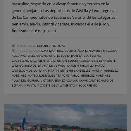
masculina, segundo en la alevín femenina y tercero en la
general benjamín Los deportistas de Castilla y León regresan
de los Campeonatos de España de Verano, de las categorías
benjamín, alevín, infantil y cadete, iniciados el 4 de julio y
finalizados el 6 de julio en
PUBLISHED IN
DEPORTE
,
NOTICIAS
TAGGED UNDER:
ADAY MARTÍNEZ CUERVO
,
ÁLEX MIÑAMBRES MELGOSA
,
ALICIA VALTUILLE CARUNCHO
,
C. D. SOS LA BAÑEZA
,
C.A. TELENO
,
C.A. TELENO SALVAMENTO
,
C.D. UNIÓN ESGUEVA SOSVA
,
C.S.S BENAVENTE
,
CAMPEONATO DE ESPAÑA DE VERANO
,
CARMEN FRECHILLA PARDO
,
CASTELLÓN DE LA PLANA
,
MARTÍN GUTIÉRREZ CASIELLES
,
MARTÍN MIGUÉLEZ
MARTÍNEZ
,
MATEO RODRÍGUEZ TRAPOTE
,
PABLO MIGUÉLEZ MARTÍNEZ
,
PLAYA DEL GURUGÚ
,
VICTORIA BRÍMEZ AGUILAR
,
XXXVII CAMPEONATO DE
ESPAÑA INFANTIL Y CADETE DE SALVAMENTO Y SOCORRISMO