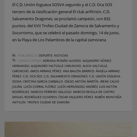
El C.D. Unión Esgueva SOSVA segundo y el C.D. Oca SOS
tercero de la clasificación general El club anfitrión, C.D.
Salvamento Dragones, se proclamó campeón, con 832
puntos, del XVII Trofeo Ciudad de Zamora de Salvamento y
Socorrismo, que se celebró el pasado domingo, 14 de junio,
en la Playa de Los Pelambres de la capital zamorana
PUBLISHED IN
DEPORTE
,
NOTICIAS
TAGGED UNDER:
ADRIANA ROMÁN ALONSO
,
ALEJANDRO GÓMEZ
HERNANDO
,
ALEJANDRO VALTUILLE CARUNCHO
,
ALICIA VALTUILLE
CARUNCHO
,
AMOS ARRANZ PÉREZ
,
ANA BAILÓN BARRIOS
,
ÁNGELA ARRANZ
PÉREZ
,
C.D. OCA SOS
,
C.D. SALVAMENTO DRAGONES
,
C.D. UNIÓN ESGUEVA
SOSVA
,
CRISTINA GARCÍA CARBALLO
,
DIEGO ANTÓN MARTÍN
,
IRENE CALVO
JULIÁN
,
LUCÍA CORRAL FLÓREZ
,
LUCÍA HERNÁNDEZ ANDRÉS
,
LUIS ANTÓN
RODRÍGUEZ
,
MARCOS FERRERO GALLEGO
,
MARCOS REVILLA DE CASTRO
,
MIGUEL RODRÍGUEZ OLIVEROS
,
ÓSCAR VAQUERO PÉREZ
,
RUBÉN MONTAÑA
ANTOLÍN
,
TROFEO CIUDAD DE ZAMORA