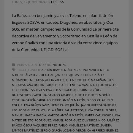
LUNES, 17 JUNIO 2024
BY
FECLESS
La Bañeza, en benjamín y alevín, Teleno, en infantil, Unión
Esgueva SOSVA, en cadete, Dragones, en absolutos, y Oca
SOS, en máster, campeones de la Comunidad La primera cita
deportiva de Salvamento y Socorrismo en Castilla y León de
verano finalizó con una victoria dividida entre cinco equipos
de la Comunidad. El C.D. SOS La
PUBLISHED IN
DEPORTE
,
NOTICIAS
TAGGED UNDER:
ADRIÁN RAMOS NIÑO
,
AGUSTINA MARCO NIETO
,
ALBERTO ÁLVAREZ PRIETO
,
ALEJANDRO SAJERAS RODRÍGUEZ
,
ÁLEX
MIÑAMBRES MELGOSA
,
ALICIA VALTUILLE CARUNCHO
,
ALMA MIÑAMBRES
MELGOSA
,
ANA BAILÓN BARRIOS
,
C.A. TELENO SALVAMENTO
,
C.D. OCA SOS
,
C.D. UNIÓN ESGUEVA SOSVA
,
C.D.S. DRAGONES
,
CARMEN PÉREZ
BALLESTEROS
,
CAROLINA GANADO AMADOR
,
CINTIA FUENTES MORÁN
,
CRISTINA GARCÍA CARBALLO
,
DIEGO ANTÓN MARTÍN
,
DIEGO PALAZUELO
TOLA
,
ELENA BAÑOS SANZ
,
IRENE CALVO JULIÁN
,
JAVIER HUERGA SÁNCHEZ
,
LEO RODRÍGUEZ CALVO
,
LOLA PÉREZ BALLESTEROS
,
LUCÍA CORRAL FLÓREZ
,
MANUEL GARCÍA GARCÍA
,
MARCOS ANTÓN MARTÍN
,
MARTA CARUNCHO LUNA
,
MATEO PRIETO RODRÍGUEZ
,
MIGUEL RODRÍGUEZ OLIVEIROS
,
NICO RAMÍREZ
BAÑOS
,
ÓSCAR VAQUERO PÉREZ
,
PABLO MIGUÉLEZ MARTÍNEZ
,
SANDRA
SANTOS MARTÍNEZ
,
SERGIO GARCÍA LOZANO
,
VERÓNICA HERRERO GÜÉMEZ
,