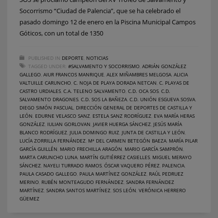
Socorrismo “Ciudad de Palencia”, que se ha celebrado el
pasado domingo 12 de enero en la Piscina Municipal Campos
Góticos, con un total de 1350
PUBLISHED IN
DEPORTE
,
NOTICIAS
TAGGED UNDER:
#SALVAMENTO Y SOCORRISMO
,
ADRIÁN GONZÁLEZ
GALLEGO
,
AIUR FRANCOS MANRIQUE
,
ALEX MIÑAMBRES MELGOSA
,
ALICIA
VALTUILLE CARUNCHO
,
C. NOJA DE PLAYA DORADA NETCAN
,
C. PLAYAS DE
CASTRO URDIALES
,
C.A. TELENO SALVAMENTO
,
C.D. OCA SOS
,
C.D.
SALVAMENTO DRAGONES
,
C.D. SOS LA BAÑEZA
,
C.D. UNIÓN ESGUEVA SOSVA
,
DIEGO SIMÓN PASCUAL
,
DIRECCIÓN GENERAL DE DEPORTES DE CASTILLA Y
LEÓN
,
EDURNE VELASCO SANZ
,
ESTELA SANZ RODRÍGUEZ
,
EVA MARÍA HERAS
GONZÁLEZ
,
IULIAN GORLOVAN
,
JAVIER HUERGA SÁNCHEZ
,
JESÚS MARÍA
BLANCO RODRÍGUEZ
,
JULIA DOMINGO RUIZ
,
JUNTA DE CASTILLA Y LEÓN
,
LUCÍA ZORRILLA FERNÁNDEZ
,
Mª DEL CARMEN BETEGÓN BAEZA
,
MARÍA PILAR
GARCÍA GUILLÉN
,
MARIO FRECHILLA ARAGÓN
,
MARIO GARCÍA SAMPRÓN
,
MARTA CARUNCHO LUNA
,
MARTÍN GUTIÉRREZ CASIELLES
,
MIGUEL MERAYO
SÁNCHEZ
,
NAYELI TURRADO RAMOS
,
ÓSCAR VAQUERO PÉREZ
,
PALENCIA
,
PAULA CASADO GALLEGO
,
PAULA MARTÍNEZ GONZÁLEZ
,
RAÚL PEDRUEZ
MERINO
,
RUBÉN MONTEAGUDO FERNÁNDEZ
,
SANDRA FERNÁNDEZ
MARTÍNEZ
,
SANDRA SANTOS MARTÍNEZ
,
SOS LEÓN
,
VERÓNICA HERRERO
GÜEMEZ