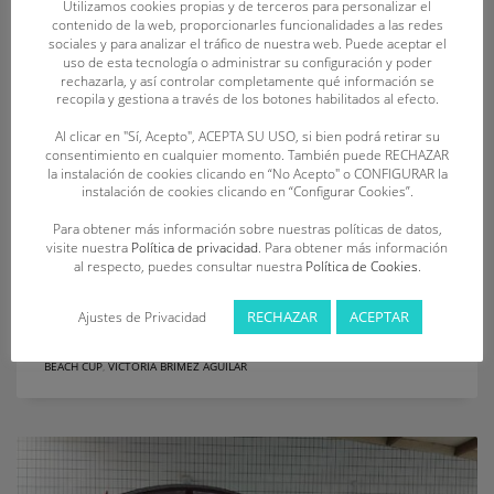
Utilizamos cookies propias y de terceros para personalizar el
categorías benjamín y alevín Once socorristas de Castilla y
contenido de la web, proporcionarles funcionalidades a las redes
sociales y para analizar el tráfico de nuestra web. Puede aceptar el
León finalizan entre las tres primeras posiciones de la
uso de esta tecnología o administrar su configuración y poder
segunda edición de la Spanish Spring Beach Cup o II Copa de
rechazarla, y así controlar completamente qué información se
España Internacional de Primavera de Playa, celebrada
recopila y gestiona a través de los botones habilitados al efecto.
durante los días 26 y 27
Al clicar en "Sí, Acepto", ACEPTA SU USO, si bien podrá retirar su
consentimiento en cualquier momento. También puede RECHAZAR
la instalación de cookies clicando en “No Acepto" o CONFIGURAR la
PUBLISHED IN
DEPORTE
,
NOTICIAS
instalación de cookies clicando en “Configurar Cookies”.
TAGGED UNDER:
ADAY MARTÍNEZ CUERVO
,
ALBA ALEJANDRE VÁZQUEZ
,
ÁLEX MIÑAMBRES MELGOSA
,
ALICIA VALTUILLE CARUNCHO
,
ANA BAILÓN
Para obtener más información sobre nuestras políticas de datos,
BARRIOS
,
C.D. OCA SOS
,
C.D. SALVAMENTO LEÓN
,
C.D. SOS LA BAÑEZA
,
C.D.
visite nuestra
Política de privacidad
. Para obtener más información
UNIÓN ESGUEVA SOSVA
,
CAMPEONATO DE CASTILLA Y LEÓN BENJAMÍN Y
al respecto, puedes consultar nuestra
Política de Cookies
.
ALEVÍN
,
CLUB SALVAMENTO BENAVENTE
,
DIEGO ANTÓN MARTÍN
,
EDURNE
VELASCO SANZ
,
ÍÑIGO SANZ VILLELGA
,
IRENE CALVO JULIÁN
,
LOLA ALONSO
PERAL
,
LUCAS GONZÁLEZ RECUERO
,
LUCÍA CORRAL FLÓREZ
,
LUCÍA
RECHAZAR
ACEPTAR
Ajustes de Privacidad
HERNÁNDEZ ANDRÉS
,
MANUEL GARCÍA GARCÍA
,
MARCOS ANTÓN MARTÍN
,
MARTÍN CANIBAÑO ÁLVAREZ
,
MARTÍN GUTIÉRREZ CASIELLES
,
SPANISH SPRING
BEACH CUP
,
VICTORIA BRÍMEZ AGUILAR