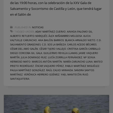
de las 19:00 horas, con la celebración de la XXV Gala de
Salvamento y Socorrismo de Castilla y León, que tendrá lugar
en el Salón de
PUBLISHED IN
NOTICIAS
TAGGED UNDER:
ADAY MARTÍNEZ CUERVO
,
AINHOA PALOMO GIL
,
ALBERTO RETUERTO MARQUÉS
,
ÁLEX MIÑAMBRES MELGOSA
,
ALICIA
VALTUILLE CARUNCHO
,
ANA BAILÓN BARRIOS
,
BLANCA ARNALDO NIETO
,
C.D.
SALVAMENTO DRAGONES
,
C.D. SOS LA BAÑEZA
,
CARLOS ACEDO BÉCARES
,
CÉSAR DEL AMO GALÁN
,
CÉSAR TIJERO VALLEJO
,
CRISTINA GARCÍA CARBALLO
,
DIEGO CORCOBA GIL
,
GALA
,
GUILLERMO REVILLA LLAMAS
,
JAIME VAQUERO
MARTÍN
,
JULIA DOMINGO RUIZ
,
LUCÍA ZORRILLA FERNÁNDEZ
,
Mª SONIA
HERMOSO MATO
,
MARCOS ANTÓN MARTÍN
,
MARÍA CARUNCHO LUNA
,
MATEO
PRIETO RODRÍGUEZ
,
ÓSCAR VAQUERO PÉREZ
,
PABLO MARTÍNEZ MIGUÉLEZ
,
PAULA MARTÍNEZ GONZÁLEZ
,
RAÚL CALVO MIRANDA
,
SANDRA SANTOS
MARTÍNEZ
,
VERÓNICA HERRERO GÜÉMEZ
,
YAEL MANTECÓN RUIZ-
SANTAQUITERIA