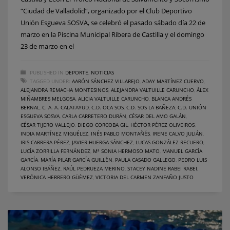
“Ciudad de Valladolid”, organizado por el Club Deportivo
Unión Esgueva SOSVA, se celebró el pasado sábado día 22 de
marzo en la Piscina Municipal Ribera de Castilla y el domingo
23 de marzo en el
PUBLISHED IN
DEPORTE
,
NOTICIAS
TAGGED UNDER:
AARÓN SÁNCHEZ VILLAREJO
,
ADAY MARTÍNEZ CUERVO
,
ALEJANDRA REMACHA MONTESINOS
,
ALEJANDRA VALTUILLE CARUNCHO
,
ÁLEX
MIÑAMBRES MELGOSA
,
ALICIA VALTUILLE CARUNCHO
,
BLANCA ANDRÉS
BERNAL
,
C. A. A. CALATAYUD
,
C.D. OCA SOS
,
C.D. SOS LA BAÑEZA
,
C.D. UNIÓN
ESGUEVA SOSVA
,
CARLA CARRETERO DURÁN
,
CÉSAR DEL AMO GALÁN
,
CÉSAR TIJERO VALLEJO
,
DIEGO CORCOBA GIL
,
HÉCTOR PÉREZ OLIVEIROS
,
INDIA MARTÍNEZ MIGUÉLEZ
,
INÉS PABLO MONTAÑÉS
,
IRENE CALVO JULIÁN
,
IRIS CARRERA PÉREZ
,
JAVIER HUERGA SÁNCHEZ
,
LUCAS GONZÁLEZ RECUERO
,
LUCÍA ZORRILLA FERNÁNDEZ
,
Mª SONIA HERMOSO MATO
,
MANUEL GARCÍA
GARCÍA
,
MARÍA PILAR GARCÍA GUILLÉN
,
PAULA CASADO GALLEGO
,
PEDRO LUIS
ALONSO IBÁÑEZ
,
RAÚL PEDRUEZA MERINO
,
STACEY NADINE RABEI RABEI
,
VERÓNICA HERRERO GÜÉMEZ
,
VICTORIA DEL CARMEN ZANFAÑO JUSTO