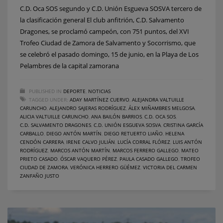
C.D. Oca SOS segundo y C.D. Unión Esgueva SOSVA tercero de
la clasificación general El club anfitrión, C.D. Salvamento
Dragones, se proclamó campeón, con 751 puntos, del XVI
Trofeo Ciudad de Zamora de Salvamento y Socorrismo, que
se celebró el pasado domingo, 15 de junio, en la Playa de Los
Pelambres de la capital zamorana
PUBLISHED IN
DEPORTE
,
NOTICIAS
TAGGED UNDER:
ADAY MARTÍNEZ CUERVO
,
ALEJANDRA VALTUILLE
CARUNCHO
,
ALEJANDRO SAJERAS RODRÍGUEZ
,
ÁLEX MIÑAMBRES MELGOSA
,
ALICIA VALTUILLE CARUNCHO
,
ANA BAILÓN BARRIOS
,
C.D. OCA SOS
,
C.D. SALVAMENTO DRAGONES
,
C.D. UNIÓN ESGUEVA SOSVA
,
CRISTINA GARCÍA
CARBALLO
,
DIEGO ANTÓN MARTÍN
,
DIEGO RETUERTO LIAÑO
,
HELENA
CENDÓN CARRERA
,
IRENE CALVO JULIÁN
,
LUCÍA CORRAL FLÓREZ
,
LUIS ANTÓN
RODRÍGUEZ
,
MARCOS ANTÓN MARTÍN
,
MARCOS FERRERO GALLEGO
,
MATEO
PRIETO CASADO
,
ÓSCAR VAQUERO PÉREZ
,
PAULA CASADO GALLEGO
,
TROFEO
CIUDAD DE ZAMORA
,
VERÓNICA HERRERO GÜÉMEZ
,
VICTORIA DEL CARMEN
ZANFAÑO JUSTO