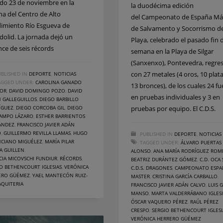
do 23 de noviembre en la
la duodécima edición
ina del Centro de Alto
del Campeonato de España Má
imiento Río Esgueva de
de Salvamento y Socorrismo d
adolid. La jornada dejó un
Playa, celebrado el pasado fin 
nce de seis récords
semana en la Playa de Silgar
(Sanxenxo), Pontevedra, regre
con 27 metales (4 oros, 10 plata
BLISHED IN
DEPORTE
,
NOTICIAS
AGGED UNDER:
CAROLINA GANADO
13 bronces), de los cuales 24 f
OR
,
DAVID DOMINGO POZO
,
DAVID
en pruebas individuales y 3 en
 GALLEGUILLOS
,
DIEGO BARBILLO
ÍGUEZ
,
DIEGO CORCOBA GIL
,
DIEGO
pruebas por equipo. El C.D.S.
CAMPO LÁZARO
,
ESTHER BARRIENTOS
ÁNDEZ
,
FRANCISCO JAVIER ADÁN
O
,
GUILLERMO REVILLA LLAMAS
,
HUGO
PUBLISHED IN
DEPORTE
,
NOTICIAS
NCIANO MIGUÉLEZ
,
MARÍA PILAR
TAGGED UNDER:
ÁLVARO PUERTAS
A GUILLEN
,
ALONSO
,
ANA MARÍA RODRÍGUEZ ROM
CIA MICOVSCHI FUNDIUR
,
RÉCORDS
,
BEATRIZ DURÁNTEZ GÓMEZ
,
C.D. OCA
O BETHENCOURT IGLESIAS
,
VERÓNICA
C.D.S. DRAGONES
,
CAMPEONATO ESPA
ERO GÜÉMEZ
,
YAEL MANTECÓN RUIZ-
MASTER
,
CRISTINA GARCÍA CARBALLO
,
AQUITERIA
FRANCISCO JAVIER ADÁN CALVO
,
LUIS G
MANSO
,
MARTA VALDERRÁBANO IGLESI
ÓSCAR VAQUERO PÉREZ
,
RAÚL PÉREZ
CRESPO
,
SERGIO BETHENCOURT IGLESI
VERÓNICA HERRERO GÜÉMEZ