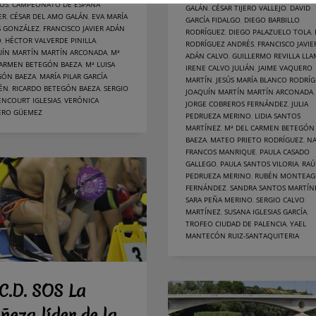
SOS
,
CAMPEONATO DE ESPAÑA
GALÁN
,
CÉSAR TIJERO VALLEJO
,
DAVID
ER
,
CÉSAR DEL AMO GALÁN
,
EVA MARÍA
GARCÍA FIDALGO
,
DIEGO BARBILLO
S GONZÁLEZ
,
FRANCISCO JAVIER ADÁN
RODRÍGUEZ
,
DIEGO PALAZUELO TOLA
,
O
,
HÉCTOR VALVERDE PINILLA
,
RODRÍGUEZ ANDRÉS
,
FRANCISCO JAVIE
UÍN MARTÍN MARTÍN ARCONADA
,
Mª
ADÁN CALVO
,
GUILLERMO REVILLA LLA
CARMEN BETEGÓN BAEZA
,
Mª LUISA
IRENE CALVO JULIÁN
,
JAIME VAQUERO
GÓN BAEZA
,
MARÍA PILAR GARCÍA
MARTÍN
,
JESÚS MARÍA BLANCO RODRÍ
LÉN
,
RICARDO BETEGÓN BAEZA
,
SERGIO
JOAQUÍN MARTÍN MARTÍN ARCONADA
,
NCOURT IGLESIAS
,
VERÓNICA
JORGE COBREROS FERNÁNDEZ
,
JULIA
ERO GÜEMEZ
PEDRUEZA MERINO
,
LIDIA SANTOS
MARTÍNEZ
,
Mª DEL CARMEN BETEGÓN
BAEZA
,
MATEO PRIETO RODRÍGUEZ
,
NA
FRANCOS MANRIQUE
,
PAULA CASADO
GALLEGO
,
PAULA SANTOS VILORIA
,
RAÚ
PEDRUEZA MERINO
,
RUBÉN MONTEA
FERNÁNDEZ
,
SANDRA SANTOS MARTÍN
SARA PEÑA MERINO
,
SERGIO CALVO
MARTÍNEZ
,
SUSANA IGLESIAS GARCÍA
,
TROFEO CIUDAD DE PALENCIA
,
YAEL
MANTECÓN RUIZ-SANTAQUITERIA
 C.D. SOS La