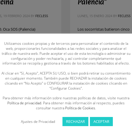
scina
Palencia”
S, 19 FEBRERO 2024
BY
FECLESS
LUNES, 15 ENERO 2024
BY
FECLESS
D. Oca SOS (Palencia)
Los socorristas batieron cinco
ampeón de España Máster de
récords de Castilla y León dura
ina de Salvamento y
la jornada de competición El C.
Utilizamos cookies propias y de terceros para personalizar el contenido de la
web, proporcionarles funcionalidades a las redes sociales y para analizar el
rrismo Los cinco clubes que
SOS La Bañeza se proclamó
tráfico de nuestra web. Puede aceptar el uso de esta tecnología o administrar su
esentaron a Castilla y León en
campeón del XIV Trofeo de
configuración y poder rechazarla, y así controlar completamente qué
ndécima edición del
Salvamento y Socorrismo “Ciu
información se recopila y gestiona a través de los botones habilitados al efecto.
eonato de España Máster de
de Palencia”, que se ha celebra
Al clicar en "Sí, Acepto", ACEPTA SU USO, si bien podrá retirar su consentimiento
ina de Salvamento y
pasado domingo 14 de enero e
en cualquier momento. También puede RECHAZAR la instalación de cookies
clicando en “No Acepto" o CONFIGURAR la instalación de cookies clicando en
rrismo, celebrado el pasado fin
Piscina Municipal Campos Góti
“Configurar Cookies”.
emana en la Piscina Municipal
con un total de 674 puntos. El
os Góticos (Palencia),
Para obtener más información sobre nuestras políticas de datos, visite nuestra
Política de privacidad
. Para obtener más información al respecto, puedes
aron 21 metales
PUBLISHED IN
NOTICIAS
consultar nuestra
Política de Cookies
.
TAGGED UNDER:
AIUR FRANCOS
MANRIQUE
,
ÁLEX MIÑAMBRES MELGOS
BLISHED IN
DEPORTE
,
NOTICIAS
ALMA MIÑAMBRES MELGOSA
,
ÁNGEL
RECHAZAR
ACEPTAR
Ajustes de Privacidad
AGGED UNDER:
ANA MARÍA RODRÍGUEZ
CABRERA MURILLO
,
BEATRIZ ORDAD M
RO
,
BERNARDO SUÁREZ CRUZ
,
C.D.
BORJA GARCÍA SÁNCHEZ
,
CÉSAR DEL A