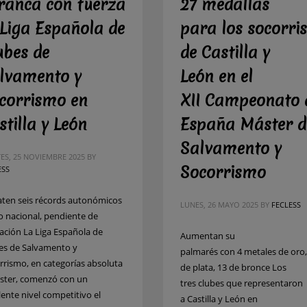
ranca con fuerza
27 medallas
 Liga Española de
para los socorri
ubes de
de Castilla y
lvamento y
León en el
corrismo en
XII Campeonato 
stilla y León
España Máster d
Salvamento y
ES, 25 NOVIEMBRE 2025
BY
Socorrismo
ESS
aten seis récords autonómicos
LUNES, 26 MAYO 2025
BY
FECLESS
o nacional, pendiente de
dación La Liga Española de
Aumentan su
es de Salvamento y
palmarés con 4 metales de oro,
rrismo, en categorías absoluta
de plata, 13 de bronce Los
ster, comenzó con un
tres clubes que representaron
lente nivel competitivo el
a Castilla y León en