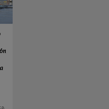
o
ón
ra
C.D.