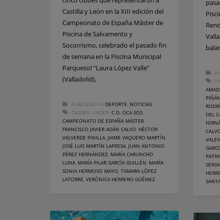
cinco clubes que representaron a
pasa
Castilla y León en la XIII edición del
Pisc
Campeonato de España Máster de
Rend
Piscina de Salvamento y
Vall
Socorrismo, celebrado el pasado fin
bala
de semana en la Piscina Municipal
Parquesol “Laura López Valle”
PU
(Valladolid),
T
AMAD
PIÑÁN
PUBLISHED IN
DEPORTE
,
NOTICIAS
RODR
TAGGED UNDER:
C.D. OCA SOS
,
DEL 
CAMPEONATO DE ESPAÑA MÁSTER
,
FERN
FRANCISCO JAVIER ADÁN CALVO
,
HÉCTOR
CALV
VALVERDE PINILLA
,
JAIME VAQUERO MARTÍN
,
VALE
JOSÉ LUIS MARTÍN LAPRESA
,
JUAN ANTONIO
GARCÍ
PÉREZ HERNÁNDEZ
,
MARÍA CARUNCHO
PATRI
LUNA
,
MARÍA PILAR GARCÍA GUILLÉN
,
MARÍA
SERGI
SONIA HERMOSO MAYO
,
TAMARA LÓPEZ
HERR
LATORRE
,
VERÓNICA HERRERO GÜÉMEZ
SANT