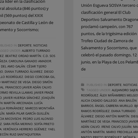
iza líder en la clasificación
Unión Esgueva SOSVA tercero d
ral absoluta (846 puntos) y
clasificación general El Club
nil (569 puntos) del XXIX
Deportivo Salvamento Dragone
eonato de Castilla y León de
proclamó campeón, con 767
amento y Socorrismo;
puntos, de la trigésima edición 
Trofeo Ciudad de Zamora de
BLISHED IN
DEPORTE
,
NOTICIAS
Salvamento y Socorrismo, que 
AGGED UNDER:
ALBERTO TURRADO
celebró el pasado domingo, 12
REZ
,
BEATRIZ ORDAD MARTÍN
,
C.D. SOS
ÑEZA
,
CAROLINA GANADO AMADOR
,
junio, en la Playa de Los Pelam
R DEL AMO GALÁN
,
CÉSAR TIJERO
de
JO
,
DIANA TURRADO ÁLVAREZ
,
DIEGO
LLO RODRÍGUEZ
,
DIEGO CORCOBA GIL
,
O MARTINEZ DE VEGA
,
DIEGO SIMÓN
PUBLISHED IN
DEPORTE
,
NOTICIAS
UAL
,
FRANCISCO JAVIER ADÁN CALVO
,
TAGGED UNDER:
ALEJANDRO SAJER
ERMO REVILLA LLAMAS
,
JAVIER FRADE
RODRÍGUEZ
,
ÁLEX MIÑAMBRES MELGO
TO
,
JAVIER HUERGA SÁNCHEZ
,
JOAQUÍN
ALICIA CASADO GALLEGO
,
ANA BAILÓN
ÍN MARTÍN ARCONADA
,
LUCÍA
BARRIOS
,
ÁNGEL CABRERA MURILLO
,
B
ILLA FERNÁNDEZ
,
MARCOS MONTAÑA
RAMOS RODRÍGUEZ
,
DIANA TURRADO
LÍN
,
MARÍA PILAR GARCÍA GUILLÉN
,
ÁLVAREZ
,
DIEGO ANTÓN MARTÍN
,
DIE
CIA MICOVSCHI
,
PEDRO LUIS ALONSO
MARTÍNEZ DE VEGA
,
FRANCISCO JAVIER
EZ
,
SARA PEÑA MERINO
,
SOFÍA PRIETO
ADÁN CALVO
,
IRENE CALVO JULIÁN
,
MA
A
,
VERÓNICA HERRERO GÜÉMEZ
,
YAEL
ANTÓN MARTÍN
,
MARIO FRECHILLA A
ECÓN RUIZ-SANTAQUITERIA
MATEO PRIETO RODRÍGUEZ
,
MÓNICA