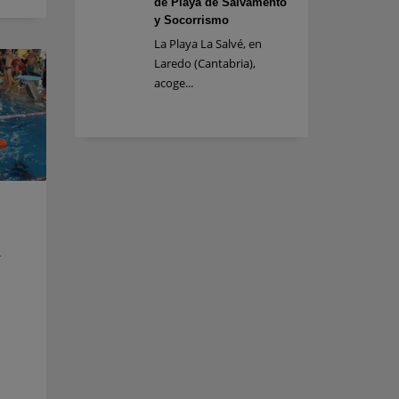
de Playa de Salvamento
y Socorrismo
La Playa La Salvé, en
Laredo (Cantabria),
acoge...
n