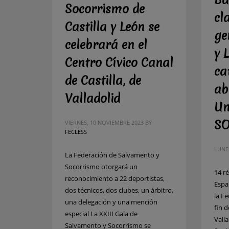
Ba
Socorrismo de
cl
Castilla y León se
ge
celebrará en el
y 
Centro Cívico Canal
ca
de Castilla, de
ab
Valladolid
Un
SO
VIERNES, 10 NOVIEMBRE 2023
BY
FECLESS
LUNE
La Federación de Salvamento y
Socorrismo otorgará un
14 ré
reconocimiento a 22 deportistas,
Espa
dos técnicos, dos clubes, un árbitro,
la F
una delegación y una mención
fin 
especial La XXIII Gala de
Vall
Salvamento y Socorrismo se