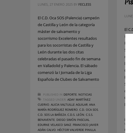
Pi
LUNES, 27 ENERO 2025
BY
FECLESS
LUNE
El C.D. Oca SOS (Palencia) campeón
de Castilla y León de la categoría
El C.
máster de salvamento y
subc
socorrismo Excelentes resultados
Pisc
para los socorristas de Castilla y
Soco
León durante las dos citas
repr
celebradas el pasado fin de semana
la u
en Valladolid y Palencia. El sábado
Camp
comenzó la I Jornada de la Liga
Pisc
Española de Clubes de Salvamento
Soco
de s
PUBLISHED IN
DEPORTE
,
NOTICIAS
Camp
TAGGED UNDER:
ADAY MARTÍNEZ
logr
CUERVO
,
ALICIA VALTUILLE AGUILAR
,
ANA
MARÍA RODRÍGUEZ ROMERO
,
C.D. OCA SOS
,
C.D. SOS LA BAÑEZA
,
C.D.S. LEÓN
,
C.S.S.
BENAVENTE
,
DIEGO SIMÓN PASCUAL
,
PU
EDURNE VELASCO SANZ
,
FRANCISCO JAVIER
T
ADÁN CALVO
,
HÉCTOR VALVERDE PINILLA
,
ROME