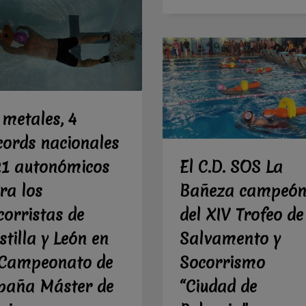
 metales, 4
cords nacionales
21 autonómicos
El C.D. SOS La
ra los
Bañeza campeó
corristas de
del XIV Trofeo de
stilla y León en
Salvamento y
 Campeonato de
Socorrismo
paña Máster de
“Ciudad de