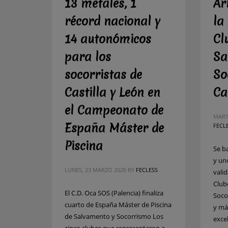
13 metales, 1
Ar
récord nacional y
la
14 autonómicos
Cl
para los
Sa
socorristas de
So
Castilla y León en
Ca
el Campeonato de
MART
España Máster de
FECL
Piscina
Se b
y un
LUNES, 23 MARZO 2026
BY
FECLESS
vali
Club
El C.D. Oca SOS (Palencia) finaliza
Soco
cuarto de España Máster de Piscina
y má
de Salvamento y Socorrismo Los
exce