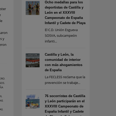
Ocho medallas para los
deportistas de Castilla y
ster
León en el XXXVIII
e
Campeonato de España
de
Infantil y Cadete de Playa
El C.D. Unión Esgueva
saron
SOSVA, subcampeón
s y
infanti...
ueron
Castilla y León, la
comunidad de interior
con más ahogamientos
de España
La FECLESS reclama que la
ERO
,
prevención se trabaje...
 SOS
,
ÑA
76 socorristas de Castilla
IL
AS
,
y León participarán en el
XXXVIII Campeonato de
AS
,
España Infantil y Cadete