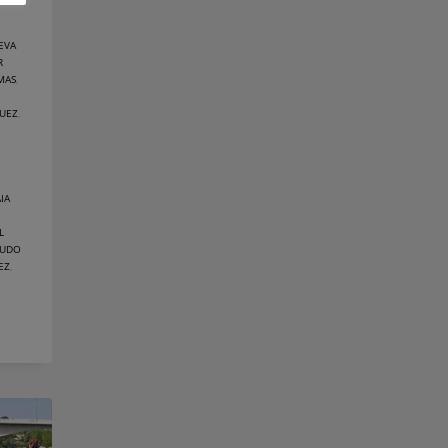
EVA
R
MAS
,
GUEZ
,
IA
L
GUDO
EZ
,