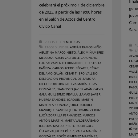
final
celebrará el próximo 1 de diciembre
gene
de 2023, a partir de las 19:00 horas,
juve
en el Salón de Actos del Centro
Camp
Cívico Canal
Salv
PUBLISHED IN
NOTICIAS
PU
TAGGED UNDER:
ADRIÁN RAMOS NIÑO
,
T
AGUSTINA MARCO NIETO
,
ÁLEX MIÑAMBRES
ÁLVA
MELGOSA
,
ALICIA VALTUILLE CARUNCHO
,
LA BA
C.D. SALVAMENTO DRAGONES
,
C.D. SOS LA
CÉSA
BAÑEZA
,
CARLOS ACEDO BÉCARES
,
CÉSAR
VALLE
DEL AMO GALÁN
,
CÉSAR TIJERO VALLEJO
,
BARBI
DELEGACIÓN PROVINCIAL DE ZAMORA
,
DIEG
DIEGO CORCOBA GIL
,
EVA MARÍA HERAS
PASC
GONZÁLEZ
,
FRANCISCO JAVIER ADÁN CALVO
,
GUILL
GALA
,
GUILLERMO REVILLA LLAMAS
,
JAVIER
PRIE
HUERGA SÁNCHEZ
,
JOAQUÍN MARTÍN
MART
MARTÍN ARCONADA
,
JORGE RODRIGO
ZORR
MANRIQUE SANDÍN
,
JULIA DOMINGO RUIZ
,
ANTO
LUCÍA ZORRILLA FERNÁNDEZ
,
MARCOS
PATRI
ANTÓN MARTÍN
,
MARTA VALDERRÁBANO
IBÁÑ
IGLESIAS
,
MATEO PRIETO RODRÍGUEZ
,
IÑEST
ÓSCAR VAQUERO PÉREZ
,
PAULA MARTÍNEZ
MANT
GONZÁLEZ
,
ROCÍO GIMÉNEZ MARTÍNEZ
,