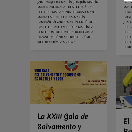
JAIME VAQUERO MARTÍN
,
JOAQUÍN MARTÍN
OCA 
MARTÍN ARCONADA
,
LUCAS GONZÁLEZ
MÁST
RECUERO
,
MARÍA SONIA HERMOSO MAYO
,
HERA
MARTA CARUNCHO LUNA
,
MARTÍN
CALV
CANIBAÑO ÁLVAREZ
,
MARTÍN GUTIÉRREZ
JOAQ
CASIELLES
,
PABLO MIGUÉLEZ MARTÍNEZ
,
DEL 
RENEE ROMERO FRAILE
,
SERGIO GARCÍA
BETE
LOZANO
,
VERÓNICA HERRERO GÜÉMEZ
,
GUIL
VICTORIA BRÍMEZ AGUILAR
BETHE
HERR
La XXIII Gala de
El
Salvamento y