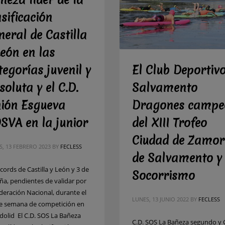
ñeza líder de la
asificación
neral de Castilla
León en las
tegorías juvenil y
El Club Deportiv
soluta y el C.D.
Salvamento
ión Esgueva
Dragones campe
SVA en la junior
del XIII Trofeo
Ciudad de Zamo
S, 13 FEBRERO 2023
BY
FECLESS
de Salvamento y
cords de Castilla y León y 3 de
Socorrismo
ña, pendientes de validar por
ederación Nacional, durante el
LUNES, 13 JUNIO 2022
BY
FECLESS
de semana de competición en
adolid El C.D. SOS La Bañeza
C.D. SOS La Bañeza segundo y 