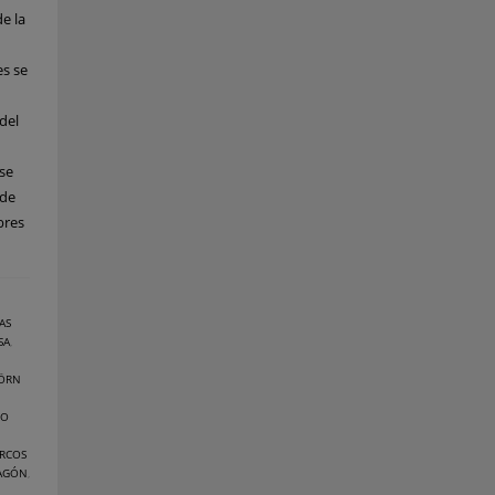
e la
s se
del
se
 de
bres
AS
SA
,
JÖRN
GO
RCOS
RAGÓN
,