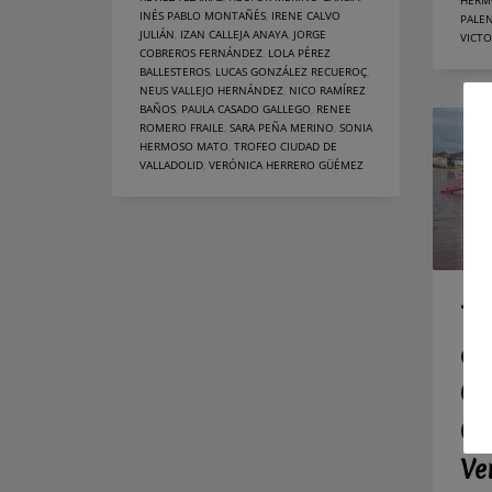
HERM
INÉS PABLO MONTAÑÉS
,
IRENE CALVO
PALEN
JULIÁN
,
IZAN CALLEJA ANAYA
,
JORGE
VICTO
COBREROS FERNÁNDEZ
,
LOLA PÉREZ
BALLESTEROS
,
LUCAS GONZÁLEZ RECUEROÇ
,
NEUS VALLEJO HERNÁNDEZ
,
NICO RAMÍREZ
BAÑOS
,
PAULA CASADO GALLEGO
,
RENEE
ROMERO FRAILE
,
SARA PEÑA MERINO
,
SONIA
HERMOSO MATO
,
TROFEO CIUDAD DE
VALLADOLID
,
VERÓNICA HERRERO GÜÉMEZ
Tr
en
Ca
Ca
Ve