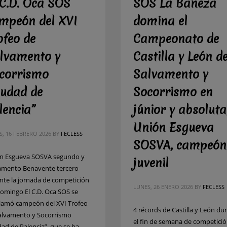
 C.D. Oca SOS
SOS La Bañeza
mpeón del XVI
domina el
ofeo de
Campeonato de
lvamento y
Castilla y León d
corrismo
Salvamento y
iudad de
Socorrismo en
lencia”
júnior y absoluta
Unión Esgueva
S, 16 FEBRERO 2026
BY
FECLESS
SOSVA, campeón
n Esgueva SOSVA segundo y
juvenil
amento Benavente tercero
nte la jornada de competición
LUNES, 26 ENERO 2026
BY
FECLESS
domingo El C.D. Oca SOS se
lamó campeón del XVI Trofeo
4 récords de Castilla y León du
alvamento y Socorrismo
el fin de semana de competici
dad de Palencia”, que se ha