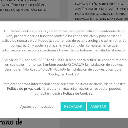
OSO MATO
,
TROFEO CIUDAD DE
GARCÍA GUILLÉN
,
MARIO FRECHILLA
CIA
,
VERÓNICA HERRERO GÜÉMEZ
,
ARAGÓN
,
PATRICIA MICOVSCHI FUNDIU
RIA DEL CARMEN ZANFAÑO JUSTO
PAULA MARTÍNEZ GONZÁLEZ
,
SONIA
HERMOSO MATO
,
YAEL MANTECÓN RU
SANTAQUITERIA
Utilizamos cookies propias y de terceros para personalizar el contenido de la
web, proporcionarles funcionalidades a las redes sociales y para analizar el
tráfico de nuestra web. Puede aceptar el uso de esta tecnología o administrar su
configuración y poder rechazarla, y así controlar completamente qué
información se recopila y gestiona a través de los botones habilitados al efecto.
Al clicar en "Sí, Acepto", ACEPTA SU USO, si bien podrá retirar su consentimiento
en cualquier momento. También puede RECHAZAR la instalación de cookies
clicando en “No Acepto" o CONFIGURAR la instalación de cookies clicando en
“Configurar Cookies”.
iunfo repartido
Para obtener más información sobre nuestras políticas de datos, visite nuestra
Política de privacidad
. Para obtener más información al respecto, puedes
 el XV
consultar nuestra
Política de Cookies
.
mpeonato de
RECHAZAR
ACEPTAR
Ajustes de Privacidad
stilla y León de
rano de