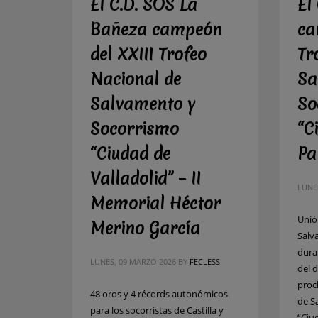
El C.D. SOS La
El
Bañeza campeón
ca
del XXIII Trofeo
Tr
Nacional de
Sa
Salvamento y
So
Socorrismo
“C
“Ciudad de
Pa
Valladolid” – II
LUNE
Memorial Héctor
Unió
Merino García
Salv
dura
LUNES, 09 MARZO 2026
BY
FECLESS
del 
proc
48 oros y 4 récords autonómicos
de S
para los socorristas de Castilla y
“Ciu