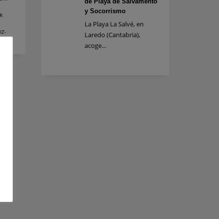
de Playa de Salvamento
y Socorrismo
R
,
La Playa La Salvé, en
IZ-
Laredo (Cantabria),
acoge...