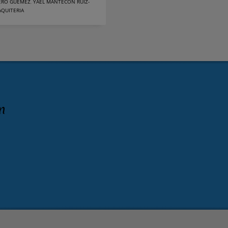
ERO GÜÉMEZ
,
YAEL MANTECÓN RUIZ-
AQUITERIA
n