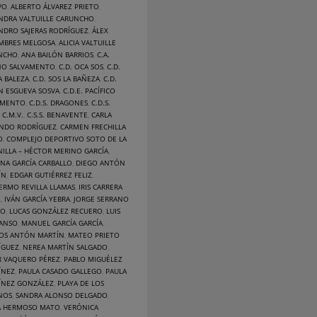
VO
,
ALBERTO ÁLVAREZ PRIETO
,
NDRA VALTUILLE CARUNCHO
,
NDRO SAJERAS RODRÍGUEZ
,
ÁLEX
MBRES MELGOSA
,
ALICIA VALTUILLE
NCHO
,
ANA BAILÓN BARRIOS
,
C.A.
NO SALVAMENTO
,
C.D. OCA SOS
,
C.D.
A BALEZA
,
C.D. SOS LA BAÑEZA
,
C.D.
N ESGUEVA SOSVA
,
C.D.E. PACÍFICO
AMENTO
,
C.D.S. DRAGONES
,
C.D.S.
,
C.M.V.
,
C.S.S. BENAVENTE
,
CARLA
NDO RODRÍGUEZ
,
CARMEN FRECHILLA
O
,
COMPLEJO DEPORTIVO SOTO DE LA
ILLA – HÉCTOR MERINO GARCÍA
,
INA GARCÍA CARBALLO
,
DIEGO ANTÓN
ÍN
,
EDGAR GUTIÉRREZ FELIZ
,
ERMO REVILLA LLAMAS
,
IRIS CARRERA
Z
,
IVÁN GARCÍA YEBRA
,
JORGE SERRANO
DO
,
LUCAS GONZÁLEZ RECUERO
,
LUIS
MANSO
,
MANUEL GARCÍA GARCÍA
,
OS ANTÓN MARTÍN
,
MATEO PRIETO
ÍGUEZ
,
NEREA MARTÍN SALGADO
,
R VAQUERO PÉREZ
,
PABLO MIGUÉLEZ
ÍNEZ
,
PAULA CASADO GALLEGO
,
PAULA
ÍNEZ GONZÁLEZ
,
PLAYA DE LOS
NOS
,
SANDRA ALONSO DELGADO
,
A HERMOSO MATO
,
VERÓNICA