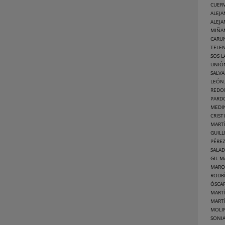
CUER
ALEJA
ALEJA
MIÑA
CARU
TELE
SOS L
UNIÓ
SALV
LEÓN
REDO
PARD
MEDIN
CRIST
MART
GUILL
PÉRE
SALA
GIL 
MARC
RODR
ÓSCA
MART
MART
MOLI
SONI