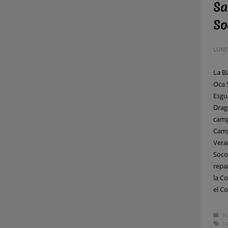
Sa
So
LUNES
La B
Oca 
Esgu
Drag
camp
Camp
Vera
Socor
repa
la C
el C
PU
T