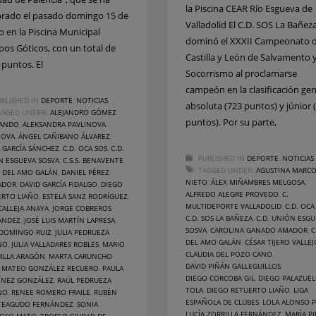
la Piscina CEAR Río Esgueva de
brado el pasado domingo 15 de
Valladolid El C.D. SOS La Bañez
o en la Piscina Municipal
dominó el XXXII Campeonato 
os Góticos, con un total de
Castilla y León de Salvamento 
 puntos. El
Socorrismo al proclamarse
campeón en la clasificación gen
BLISHED IN
DEPORTE
,
NOTICIAS
absoluta (723 puntos) y júnior 
AGGED UNDER:
ALEJANDRO GÓMEZ
puntos). Por su parte,
ANDO
,
ALEKSANDRA PAVLINOVA
MOVA
,
ÁNGEL CAÑIBANO ÁLVAREZ
,
 GARCÍA SÁNCHEZ
,
C.D. OCA SOS
,
C.D.
PUBLISHED IN
DEPORTE
,
NOTICIAS
N ESGUEVA SOSVA
,
C.S.S. BENAVENTE
,
TAGGED UNDER:
AGUSTINA MARC
R DEL AMO GALÁN
,
DANIEL PÉREZ
NIETO
,
ÁLEX MIÑAMBRES MELGOSA
,
ADOR
,
DAVID GARCÍA FIDALGO
,
DIEGO
ALFREDO ALEGRE PROVEDO
,
C.
ERTO LIAÑO
,
ESTELA SANZ RODRÍGUEZ
,
MULTIDEPORTE VALLADOLID
,
C.D. OCA
CALLEJA ANAYA
,
JORGE COBREROS
C.D. SOS LA BAÑEZA
,
C.D. UNIÓN ESGU
ÁNDEZ
,
JOSÉ LUIS MARTÍN LAPRESA
,
SOSVA
,
CAROLINA GANADO AMADOR
,
C
 DOMINGO RUIZ
,
JULIA PEDRUEZA
DEL AMO GALÁN
,
CÉSAR TIJERO VALLEJ
NO
,
JULIA VALLADARES ROBLES
,
MARIO
CLAUDIA DEL POZO CANO
,
HILLA ARAGÓN
,
MARTA CARUNCHO
DAVID PIÑÁN GALLEGUILLOS
,
,
MATEO GONZÁLEZ RECUERO
,
PAULA
DIEGO CORCOBA GIL
,
DIEGO PALAZUE
ÍNEZ GONZÁLEZ
,
RAÚL PEDRUEZA
TOLA
,
DIEGO RETUERTO LIAÑO
,
LIGA
NO
,
RENEE ROMERO FRAILE
,
RUBÉN
ESPAÑOLA DE CLUBES
,
LOLA ALONSO P
EAGUDO FERNÁNDEZ
,
SONIA
LUCÍA ZORRILLA FERNÁNDEZ
,
MARÍA PI