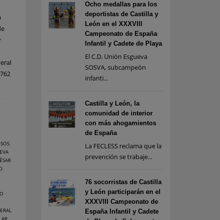
Ocho medallas para los
deportistas de Castilla y
a
León en el XXXVIII
de
Campeonato de España
y
Infantil y Cadete de Playa
El C.D. Unión Esgueva
eral
SOSVA, subcampeón
(762
infanti...
Castilla y León, la
comunidad de interior
O
con más ahogamientos
de España
 SOS
,
La FECLESS reclama que la
EVA
prevención se trabaje...
ÉSAR
O
,
76 socorristas de Castilla
y León participarán en el
LO
XXXVIII Campeonato de
ERAL
,
España Infantil y Cadete
LAR