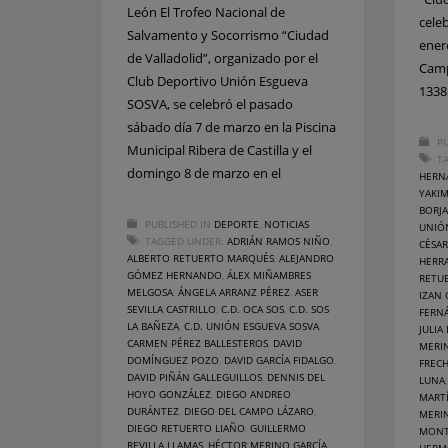
León El Trofeo Nacional de
cele
Salvamento y Socorrismo “Ciudad
ener
de Valladolid”, organizado por el
Camp
Club Deportivo Unión Esgueva
1338
SOSVA, se celebró el pasado
sábado día 7 de marzo en la Piscina
PU
Municipal Ribera de Castilla y el
T
domingo 8 de marzo en el
HERN
YAKI
BORJA
PUBLISHED IN
DEPORTE
,
NOTICIAS
UNIÓ
TAGGED UNDER:
ADRIÁN RAMOS NIÑO
,
CÉSA
ALBERTO RETUERTO MARQUÉS
,
ALEJANDRO
HERR
GÓMEZ HERNANDO
,
ÁLEX MIÑAMBRES
RETU
MELGOSA
,
ÁNGELA ARRANZ PÉREZ
,
ASER
IZAN 
SEVILLA CASTRILLO
,
C.D. OCA SOS
,
C.D. SOS
FERN
LA BAÑEZA
,
C.D. UNIÓN ESGUEVA SOSVA
,
JULIA
CARMEN PÉREZ BALLESTEROS
,
DAVID
MERI
DOMÍNGUEZ POZO
,
DAVID GARCÍA FIDALGO
,
FREC
DAVID PIÑÁN GALLEGUILLOS
,
DENNIS DEL
LUNA
HOYO GONZÁLEZ
,
DIEGO ANDREO
MART
DURÁNTEZ
,
DIEGO DEL CAMPO LÁZARO
,
MERI
DIEGO RETUERTO LIAÑO
,
GUILLERMO
MONT
REVILLA LLAMAS
,
HÉCTOR MERINO GARCÍA
,