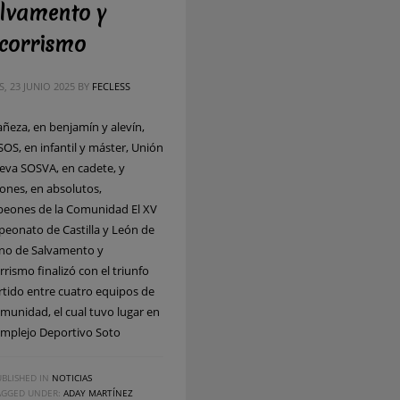
lvamento y
corrismo
, 23 JUNIO 2025
BY
FECLESS
añeza, en benjamín y alevín,
SOS, en infantil y máster, Unión
eva SOSVA, en cadete, y
ones, en absolutos,
eones de la Comunidad El XV
eonato de Castilla y León de
no de Salvamento y
rismo finalizó con el triunfo
rtido entre cuatro equipos de
omunidad, el cual tuvo lugar en
omplejo Deportivo Soto
BLISHED IN
NOTICIAS
AGGED UNDER:
ADAY MARTÍNEZ