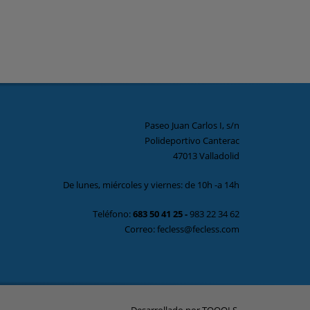
Paseo Juan Carlos I, s/n
Polideportivo Canterac
47013 Valladolid
De lunes, miércoles y viernes: de 10h -a 14h
Teléfono:
683 50 41 25
-
983 22 34 62
Correo: fecless@fecless.com
Desarrollado por
TOOOLS
.