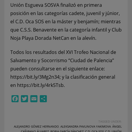
Unión Esgueva SOSVA finalizó en primera
posición en las categorías cadete, juvenil y júnior,
el C.D. Oca SOS en la máster y benjamín; mientras
que C.S.S. Benavente en la categoría infantil y Club
Noja Playa Dorada NetCan en la alevín.
Todos los resultados del XVI Trofeo Nacional de
Salvamento y Socorrismo “Ciudad de Palencia”
pueden consultarse en el siguiente enlace:
https://bit.ly/3Mg2n34
; y la clasificación general
en
https://bit.ly/4rk5Tsb
.
Facebook
Twitter
Email
Compartir
TAGGED UNDER:
ALEJANDRO GÓMEZ HERNANDO
,
ALEKSANDRA PAVLINOVA YAKIMOVA
,
ÁNGEL
CAÑIBANO ÁLVAREZ
,
BORJA GARCÍA SÁNCHEZ
,
C.D. OCA SOS
,
C.D. UNIÓN