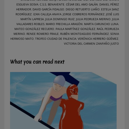
ESGUEVA SOSVA
,
C.S.S. BENAVENTE
,
CÉSAR DEL AMO GALÁN
,
DANIEL PÉREZ
HERRADOR
,
DAVID GARCÍA FIDALGO
,
DIEGO RETUERTO LIAÑO
,
ESTELA SANZ
RODRÍGUEZ
,
IZAN CALLEJA ANAYA
,
JORGE COBREROS FERNÁNDEZ
,
JOSÉ LUIS
MARTÍN LAPRESA
,
JULIA DOMINGO RUIZ
,
JULIA PEDRUEZA MERINO
,
JULIA
VALLADARES ROBLES
,
MARIO FRECHILLA ARAGÓN
,
MARTA CARUNCHO LUNA
,
MATEO GONZÁLEZ RECUERO
,
PAULA MARTÍNEZ GONZÁLEZ
,
RAÚL PEDRUEZA
MERINO
,
RENEE ROMERO FRAILE
,
RUBÉN MONTEAGUDO FERNÁNDEZ
,
SONIA
HERMOSO MATO
,
TROFEO CIUDAD DE PALENCIA
,
VERÓNICA HERRERO GÜÉMEZ
,
VICTORIA DEL CARMEN ZANFAÑO JUSTO
What you can read next