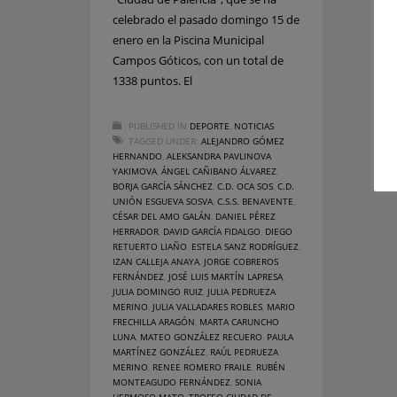
celebrado el pasado domingo 15 de
enero en la Piscina Municipal
Campos Góticos, con un total de
1338 puntos. El
PUBLISHED IN
DEPORTE
,
NOTICIAS
TAGGED UNDER:
ALEJANDRO GÓMEZ
HERNANDO
,
ALEKSANDRA PAVLINOVA
YAKIMOVA
,
ÁNGEL CAÑIBANO ÁLVAREZ
,
BORJA GARCÍA SÁNCHEZ
,
C.D. OCA SOS
,
C.D.
UNIÓN ESGUEVA SOSVA
,
C.S.S. BENAVENTE
,
CÉSAR DEL AMO GALÁN
,
DANIEL PÉREZ
HERRADOR
,
DAVID GARCÍA FIDALGO
,
DIEGO
RETUERTO LIAÑO
,
ESTELA SANZ RODRÍGUEZ
,
IZAN CALLEJA ANAYA
,
JORGE COBREROS
FERNÁNDEZ
,
JOSÉ LUIS MARTÍN LAPRESA
,
JULIA DOMINGO RUIZ
,
JULIA PEDRUEZA
MERINO
,
JULIA VALLADARES ROBLES
,
MARIO
FRECHILLA ARAGÓN
,
MARTA CARUNCHO
LUNA
,
MATEO GONZÁLEZ RECUERO
,
PAULA
MARTÍNEZ GONZÁLEZ
,
RAÚL PEDRUEZA
MERINO
,
RENEE ROMERO FRAILE
,
RUBÉN
MONTEAGUDO FERNÁNDEZ
,
SONIA