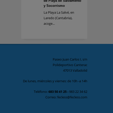
de Playa de Salvamento
y Socorrismo
La Playa La Salvé, en
Laredo (Cantabria),
acoge...
Paseo Juan Carlos I, s/n
Polideportivo Canterac
47013 Valladolid
De lunes, miércoles y viernes: de 10h -a 14h
Teléfono:
683 50 41 25
-
983 22 34 62
Correo: fecless@fecless.com