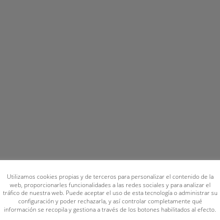
Utilizamos cookies propias y de terceros para personalizar el contenido de la
web, proporcionarles funcionalidades a las redes sociales y para analizar el
tráfico de nuestra web. Puede aceptar el uso de esta tecnología o administrar su
configuración y poder rechazarla, y así controlar completamente qué
información se recopila y gestiona a través de los botones habilitados al efecto.