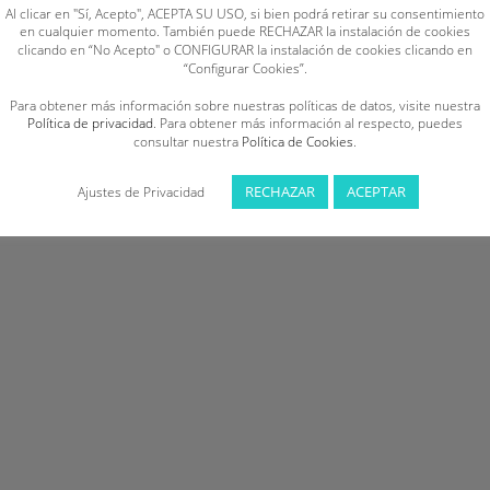
Al clicar en "Sí, Acepto", ACEPTA SU USO, si bien podrá retirar su consentimiento
en cualquier momento. También puede RECHAZAR la instalación de cookies
clicando en “No Acepto" o CONFIGURAR la instalación de cookies clicando en
“Configurar Cookies”.
Para obtener más información sobre nuestras políticas de datos, visite nuestra
Política de privacidad
. Para obtener más información al respecto, puedes
consultar nuestra
Política de Cookies
.
RECHAZAR
ACEPTAR
Ajustes de Privacidad