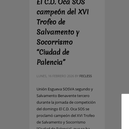
El C.D. Oca SOS
campeón del XVI
Trofeo de
Salvamento y
Socorrismo
“Ciudad de
Palencia”
LUNES, 16 FEBRERO 2026
BY
FECLESS
Unión Esgueva SOSVA segundo y
Salvamento Benavente tercero
durante la jornada de competición
del domingo El C.D. Oca SOS se
proclamó campeón del XVI Trofeo
de Salvamento y Socorrismo
“Ciudad de Palencia”, que se ha