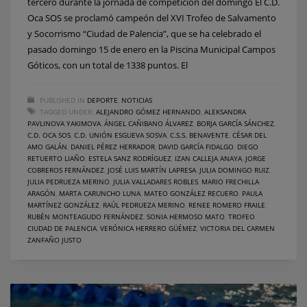
tercero durante la jornada de competición del domingo El C.D.
Oca SOS se proclamó campeón del XVI Trofeo de Salvamento
y Socorrismo “Ciudad de Palencia”, que se ha celebrado el
pasado domingo 15 de enero en la Piscina Municipal Campos
Góticos, con un total de 1338 puntos. El
PUBLISHED IN
DEPORTE
,
NOTICIAS
TAGGED UNDER:
ALEJANDRO GÓMEZ HERNANDO
,
ALEKSANDRA
PAVLINOVA YAKIMOVA
,
ÁNGEL CAÑIBANO ÁLVAREZ
,
BORJA GARCÍA SÁNCHEZ
,
C.D. OCA SOS
,
C.D. UNIÓN ESGUEVA SOSVA
,
C.S.S. BENAVENTE
,
CÉSAR DEL
AMO GALÁN
,
DANIEL PÉREZ HERRADOR
,
DAVID GARCÍA FIDALGO
,
DIEGO
RETUERTO LIAÑO
,
ESTELA SANZ RODRÍGUEZ
,
IZAN CALLEJA ANAYA
,
JORGE
COBREROS FERNÁNDEZ
,
JOSÉ LUIS MARTÍN LAPRESA
,
JULIA DOMINGO RUIZ
,
JULIA PEDRUEZA MERINO
,
JULIA VALLADARES ROBLES
,
MARIO FRECHILLA
ARAGÓN
,
MARTA CARUNCHO LUNA
,
MATEO GONZÁLEZ RECUERO
,
PAULA
MARTÍNEZ GONZÁLEZ
,
RAÚL PEDRUEZA MERINO
,
RENEE ROMERO FRAILE
,
RUBÉN MONTEAGUDO FERNÁNDEZ
,
SONIA HERMOSO MATO
,
TROFEO
CIUDAD DE PALENCIA
,
VERÓNICA HERRERO GÜÉMEZ
,
VICTORIA DEL CARMEN
ZANFAÑO JUSTO