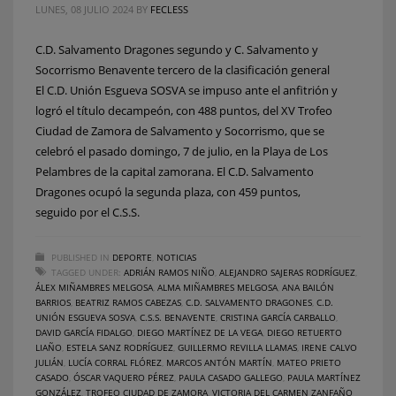
LUNES, 08 JULIO 2024
BY
FECLESS
C.D. Salvamento Dragones segundo y C. Salvamento y
Socorrismo Benavente tercero de la clasificación general
El C.D. Unión Esgueva SOSVA se impuso ante el anfitrión y
logró el título decampeón, con 488 puntos, del XV Trofeo
Ciudad de Zamora de Salvamento y Socorrismo, que se
celebró el pasado domingo, 7 de julio, en la Playa de Los
Pelambres de la capital zamorana. El C.D. Salvamento
Dragones ocupó la segunda plaza, con 459 puntos,
seguido por el C.S.S.
PUBLISHED IN
DEPORTE
,
NOTICIAS
TAGGED UNDER:
ADRIÁN RAMOS NIÑO
,
ALEJANDRO SAJERAS RODRÍGUEZ
,
ÁLEX MIÑAMBRES MELGOSA
,
ALMA MIÑAMBRES MELGOSA
,
ANA BAILÓN
BARRIOS
,
BEATRIZ RAMOS CABEZAS
,
C.D. SALVAMENTO DRAGONES
,
C.D.
UNIÓN ESGUEVA SOSVA
,
C.S.S. BENAVENTE
,
CRISTINA GARCÍA CARBALLO
,
DAVID GARCÍA FIDALGO
,
DIEGO MARTÍNEZ DE LA VEGA
,
DIEGO RETUERTO
LIAÑO
,
ESTELA SANZ RODRÍGUEZ
,
GUILLERMO REVILLA LLAMAS
,
IRENE CALVO
JULIÁN
,
LUCÍA CORRAL FLÓREZ
,
MARCOS ANTÓN MARTÍN
,
MATEO PRIETO
CASADO
,
ÓSCAR VAQUERO PÉREZ
,
PAULA CASADO GALLEGO
,
PAULA MARTÍNEZ
GONZÁLEZ
,
TROFEO CIUDAD DE ZAMORA
,
VICTORIA DEL CARMEN ZANFAÑO