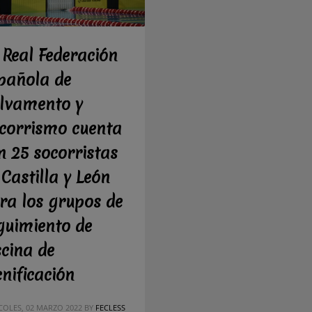
 Real Federación
pañola de
lvamento y
corrismo cuenta
n 25 socorristas
 Castilla y León
ra los grupos de
guimiento de
scina de
cnificación
COLES, 02 MARZO 2022
BY
FECLESS