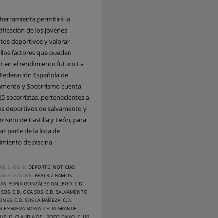
 herramienta permitirá la
ificación de los jóvenes
ntos deportivos y valorar
llos factores que pueden
ir en el rendimiento futuro La
 Federación Española de
amento y Socorrismo cuenta
25 socorristas, pertenecientes a
es deportivos de salvamento y
rrismo de Castilla y León, para
r parte de la lista de
imiento de piscina
BLISHED IN
DEPORTE
,
NOTICIAS
AGGED UNDER:
BEATRIZ RAMOS
ZAS
,
BORJA GONZÁLEZ GALLEGO
,
C.D.
 SOS
,
C.D. OCA SOS
,
C.D. SALVAMENTO
ONES
,
C.D. SOS LA BAÑEZA
,
C.D.
N ESGUEVA SOSVA
,
CELIA GRANDE
ZUELO
,
CLAUDIA DEL POZO CANO
,
CLUB