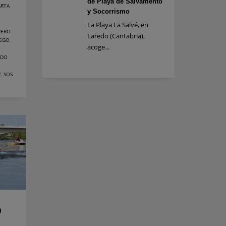
de Playa de Salvamento
RTA
y Socorrismo
La Playa La Salvé, en
UERO
Laredo (Cantabria),
LEGO
,
acoge...
UDO
Z
,
SOS
o