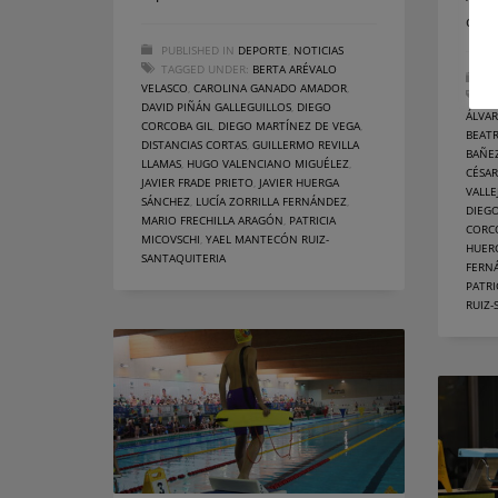
de
PUBLISHED IN
DEPORTE
,
NOTICIAS
TAGGED UNDER:
BERTA ARÉVALO
PU
VELASCO
,
CAROLINA GANADO AMADOR
,
T
DAVID PIÑÁN GALLEGUILLOS
,
DIEGO
ÁLVA
CORCOBA GIL
,
DIEGO MARTÍNEZ DE VEGA
,
BEAT
DISTANCIAS CORTAS
,
GUILLERMO REVILLA
BAÑE
LLAMAS
,
HUGO VALENCIANO MIGUÉLEZ
,
CÉSA
JAVIER FRADE PRIETO
,
JAVIER HUERGA
VALLE
SÁNCHEZ
,
LUCÍA ZORRILLA FERNÁNDEZ
,
DIEGO
MARIO FRECHILLA ARAGÓN
,
PATRICIA
CORC
MICOVSCHI
,
YAEL MANTECÓN RUIZ-
HUER
SANTAQUITERIA
FERN
PATRI
RUIZ-