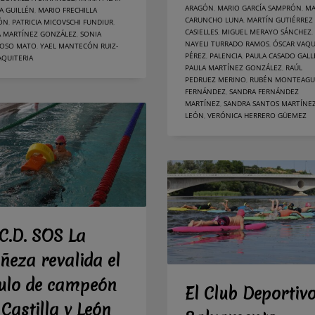
ARAGÓN
,
MARIO GARCÍA SAMPRÓN
,
MA
A GUILLÉN
,
MARIO FRECHILLA
CARUNCHO LUNA
,
MARTÍN GUTIÉRREZ
ÓN
,
PATRICIA MICOVSCHI FUNDIUR
,
CASIELLES
,
MIGUEL MERAYO SÁNCHEZ
,
A MARTÍNEZ GONZÁLEZ
,
SONIA
NAYELI TURRADO RAMOS
,
ÓSCAR VAQ
OSO MATO
,
YAEL MANTECÓN RUIZ-
PÉREZ
,
PALENCIA
,
PAULA CASADO GAL
AQUITERIA
PAULA MARTÍNEZ GONZÁLEZ
,
RAÚL
PEDRUEZ MERINO
,
RUBÉN MONTEAG
FERNÁNDEZ
,
SANDRA FERNÁNDEZ
MARTÍNEZ
,
SANDRA SANTOS MARTÍNE
LEÓN
,
VERÓNICA HERRERO GÜEMEZ
 C.D. SOS La
ñeza revalida el
tulo de campeón
El Club Deportiv
 Castilla y León