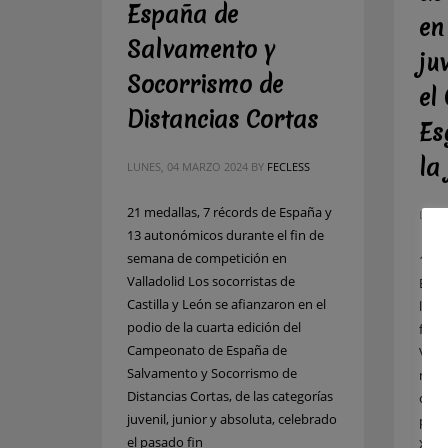
España de
en
Salvamento y
ju
Socorrismo de
el
Distancias Cortas
Es
la
LUNES, 04 MARZO 2024
BY
FECLESS
21 medallas, 7 récords de España y
LUNE
13 autonómicos durante el fin de
semana de competición en
14 ré
Valladolid Los socorristas de
Espa
Castilla y León se afianzaron en el
la F
podio de la cuarta edición del
fin 
Campeonato de España de
Vall
Salvamento y Socorrismo de
reva
Distancias Cortas, de las categorías
clasi
juvenil, junior y absoluta, celebrado
punt
el pasado fin
XXX 