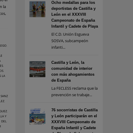
Ocho medallas para los
n la
deportistas de Castilla y
cos,
León en el XXXVIII
Campeonato de España
Infantil y Cadete de Playa
El C.D. Unión Esgueva
SOSVA, subcampeón
LEGO
,
infanti...
LE
A
Castilla y León, la
ES
,
comunidad de interior
SOS
,
con más ahogamientos
S LA
de España
La FECLESS reclama que la
prevención se trabaje...
 SANZ
LEZ
,
76 socorristas de Castilla
ÍGUEZ
,
y León participarán en el
LLA Y
 DEL
XXXVIII Campeonato de
R
España Infantil y Cadete