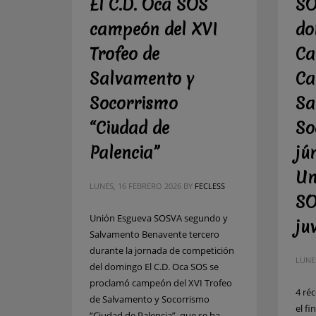
El C.D. Oca SOS
SO
campeón del XVI
do
Trofeo de
Ca
Salvamento y
Ca
Socorrismo
Sa
“Ciudad de
So
Palencia”
jú
Un
LUNES, 16 FEBRERO 2026
BY
FECLESS
SO
Unión Esgueva SOSVA segundo y
ju
Salvamento Benavente tercero
durante la jornada de competición
LUNE
del domingo El C.D. Oca SOS se
proclamó campeón del XVI Trofeo
4 ré
de Salvamento y Socorrismo
el f
“Ciudad de Palencia”, que se ha