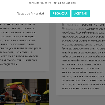
celebró el pasado domingo, 12
consultar nuestra
Política de Cookies
.
junio, en la Playa de Los Pelam
de
RECHAZAR
ACEPTAR
Ajustes de Privacidad
BLISHED IN
DEPORTE
,
NOTICIAS
AGGED UNDER:
ALBERTO TURRADO
REZ
,
ALFREDO ALEGRE PROVEDO
,
PUBLISHED IN
DEPORTE
,
NOTICIAS
RIZ ORDAD MARTÍN
,
C.D. SOS LA
TAGGED UNDER:
ALEJANDRO SAJER
ZA
,
CAROLINA GANADO AMADOR
,
RODRÍGUEZ
,
ÁLEX MIÑAMBRES MELGO
R DEL AMO GALÁN
,
CÉSAR TIJERO
ALICIA CASADO GALLEGO
,
ANA BAILÓN
JO
,
DAVID PIÑÁN GALLEGUILLOS
,
BARRIOS
,
ÁNGEL CABRERA MURILLO
,
B
 BARBILLO RODRÍGUEZ
,
DIEGO
RAMOS RODRÍGUEZ
,
DIANA TURRADO
OBA GIL
,
JAVIER FRADE PRIETO
,
JAVIER
ÁLVAREZ
,
DIEGO ANTÓN MARTÍN
,
DIE
GA SÁNCHEZ
,
LUCÍA ZORRILLA
MARTÍNEZ DE VEGA
,
FRANCISCO JAVIER
ÁNDEZ
,
MARIO FRECHILLA ARAGÓN
,
ADÁN CALVO
,
IRENE CALVO JULIÁN
,
MA
CIA MICOVSCHI
,
YAEL MANTECÓN
ANTÓN MARTÍN
,
MARIO FRECHILLA A
SANTAQUITERIA
MATEO PRIETO RODRÍGUEZ
,
MÓNICA
VILLAMUERA DEL POZO
,
OIHANNE
FERNÁNDEZ MARTÍNEZ
,
RUBÉN VIEJO
VIÑUELA
,
SARA IGLESIAS GÓMEZ
,
TATI
DE FRUTOS GONZÁLEZ
,
TROFEO CIUDA
ZAMORA
,
VIOLETA RAMOS CABEZAS
,
YA
MANTECÓN RUIZ-SANTAQUITERIA