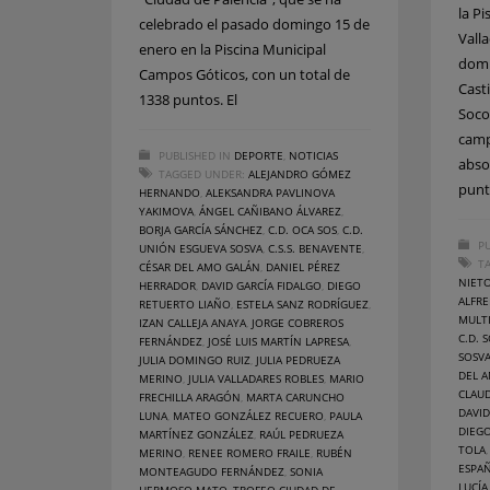
la P
celebrado el pasado domingo 15 de
Vall
enero en la Piscina Municipal
domi
Campos Góticos, con un total de
Cast
1338 puntos. El
Soco
camp
PUBLISHED IN
DEPORTE
,
NOTICIAS
abso
TAGGED UNDER:
ALEJANDRO GÓMEZ
punt
HERNANDO
,
ALEKSANDRA PAVLINOVA
YAKIMOVA
,
ÁNGEL CAÑIBANO ÁLVAREZ
,
BORJA GARCÍA SÁNCHEZ
,
C.D. OCA SOS
,
C.D.
PU
UNIÓN ESGUEVA SOSVA
,
C.S.S. BENAVENTE
,
T
CÉSAR DEL AMO GALÁN
,
DANIEL PÉREZ
NIET
HERRADOR
,
DAVID GARCÍA FIDALGO
,
DIEGO
ALFR
RETUERTO LIAÑO
,
ESTELA SANZ RODRÍGUEZ
,
MULT
IZAN CALLEJA ANAYA
,
JORGE COBREROS
C.D. 
FERNÁNDEZ
,
JOSÉ LUIS MARTÍN LAPRESA
,
SOSV
JULIA DOMINGO RUIZ
,
JULIA PEDRUEZA
DEL 
MERINO
,
JULIA VALLADARES ROBLES
,
MARIO
CLAU
FRECHILLA ARAGÓN
,
MARTA CARUNCHO
DAVID
LUNA
,
MATEO GONZÁLEZ RECUERO
,
PAULA
DIEGO
MARTÍNEZ GONZÁLEZ
,
RAÚL PEDRUEZA
TOLA
MERINO
,
RENEE ROMERO FRAILE
,
RUBÉN
ESPAÑ
MONTEAGUDO FERNÁNDEZ
,
SONIA
LUCÍA