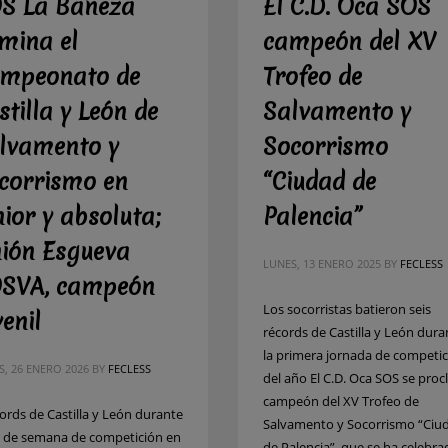
S La Bañeza
El C.D. Oca SOS
mina el
campeón del XV
mpeonato de
Trofeo de
stilla y León de
Salvamento y
lvamento y
Socorrismo
corrismo en
“Ciudad de
nior y absoluta;
Palencia”
ión Esgueva
LUNES, 13 ENERO 2025
BY
FECLESS
SVA, campeón
Los socorristas batieron seis
venil
récords de Castilla y León dura
la primera jornada de competi
S, 26 ENERO 2026
BY
FECLESS
del año El C.D. Oca SOS se pro
campeón del XV Trofeo de
cords de Castilla y León durante
Salvamento y Socorrismo “Ciu
in de semana de competición en
de Palencia”, que se ha celebra