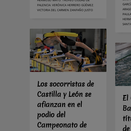
HERMOSO MATO
,
TROFEO CIUDAD DE
GARCÍ
PALENCIA
,
VERÓNICA HERRERO GÜÉMEZ
,
ARAG
VICTORIA DEL CARMEN ZANFAÑO JUSTO
PAUL
HERM
SANT
Los socorristas de
Castilla y León se
El
afianzan en el
Ba
podio del
tí
Campeonato de
de