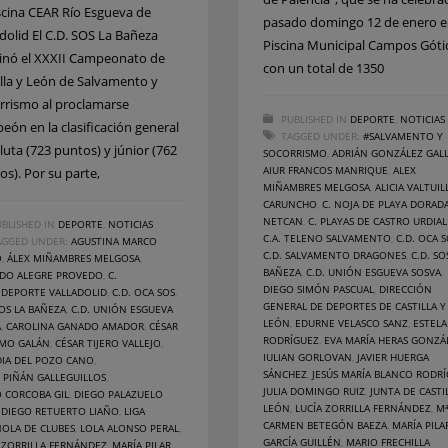
iscina CEAR Río Esgueva de
pasado domingo 12 de enero e
adolid El C.D. SOS La Bañeza
Piscina Municipal Campos Góti
nó el XXXII Campeonato de
con un total de 1350
illa y León de Salvamento y
rrismo al proclamarse
PUBLISHED IN
DEPORTE
,
NOTICIAS
eón en la clasificación general
TAGGED UNDER:
#SALVAMENTO Y
luta (723 puntos) y júnior (762
SOCORRISMO
,
ADRIÁN GONZÁLEZ GAL
AIUR FRANCOS MANRIQUE
,
ALEX
os). Por su parte,
MIÑAMBRES MELGOSA
,
ALICIA VALTUIL
CARUNCHO
,
C. NOJA DE PLAYA DORAD
NETCAN
,
C. PLAYAS DE CASTRO URDIAL
BLISHED IN
DEPORTE
,
NOTICIAS
C.A. TELENO SALVAMENTO
,
C.D. OCA 
AGGED UNDER:
AGUSTINA MARCO
C.D. SALVAMENTO DRAGONES
,
C.D. SO
O
,
ÁLEX MIÑAMBRES MELGOSA
,
BAÑEZA
,
C.D. UNIÓN ESGUEVA SOSVA
,
EDO ALEGRE PROVEDO
,
C.
DIEGO SIMÓN PASCUAL
,
DIRECCIÓN
IDEPORTE VALLADOLID
,
C.D. OCA SOS
,
GENERAL DE DEPORTES DE CASTILLA Y
SOS LA BAÑEZA
,
C.D. UNIÓN ESGUEVA
LEÓN
,
EDURNE VELASCO SANZ
,
ESTELA
A
,
CAROLINA GANADO AMADOR
,
CÉSAR
RODRÍGUEZ
,
EVA MARÍA HERAS GONZÁ
AMO GALÁN
,
CÉSAR TIJERO VALLEJO
,
IULIAN GORLOVAN
,
JAVIER HUERGA
DIA DEL POZO CANO
,
SÁNCHEZ
,
JESÚS MARÍA BLANCO RODR
 PIÑÁN GALLEGUILLOS
,
JULIA DOMINGO RUIZ
,
JUNTA DE CASTI
 CORCOBA GIL
,
DIEGO PALAZUELO
LEÓN
,
LUCÍA ZORRILLA FERNÁNDEZ
,
Mª
,
DIEGO RETUERTO LIAÑO
,
LIGA
CARMEN BETEGÓN BAEZA
,
MARÍA PILA
OLA DE CLUBES
,
LOLA ALONSO PERAL
,
GARCÍA GUILLÉN
,
MARIO FRECHILLA
 ZORRILLA FERNÁNDEZ
,
MARÍA PILAR