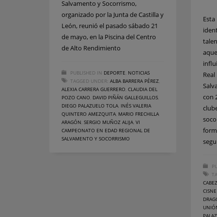
Salvamento y Socorrismo,
organizado por la Junta de Castilla y
Esta
León, reunió el pasado sábado 21
ident
de mayo, en la Piscina del Centro
tale
de Alto Rendimiento
aque
influ
PUBLISHED IN
DEPORTE
,
NOTICIAS
Real
TAGGED UNDER:
ALBA BARRERA PÉREZ
,
Salv
ALEXIA CARRERA GUERRERO
,
CLAUDIA DEL
con 
POZO CANO
,
DAVID PIÑÁN GALLEGUILLOS
,
DIEGO PALAZUELO TOLA
,
INÉS VALERIA
club
QUINTERO AMEZQUITA
,
MARIO FRECHILLA
soco
ARAGÓN
,
SERGIO MUÑOZ ALIJA
,
VI
forma
CAMPEONATO EN EDAD REGIONAL DE
SALVAMENTO Y SOCORRISMO
segu
PU
T
CABE
CISNE
DRAG
UNIÓ
PALA