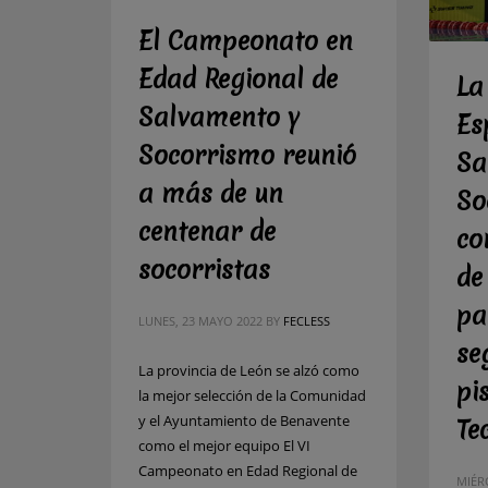
El Campeonato en
Edad Regional de
La
Salvamento y
Es
Socorrismo reunió
Sa
a más de un
So
centenar de
co
socorristas
de
pa
LUNES, 23 MAYO 2022
BY
FECLESS
se
La provincia de León se alzó como
pi
la mejor selección de la Comunidad
y el Ayuntamiento de Benavente
Te
como el mejor equipo El VI
Campeonato en Edad Regional de
MIÉR