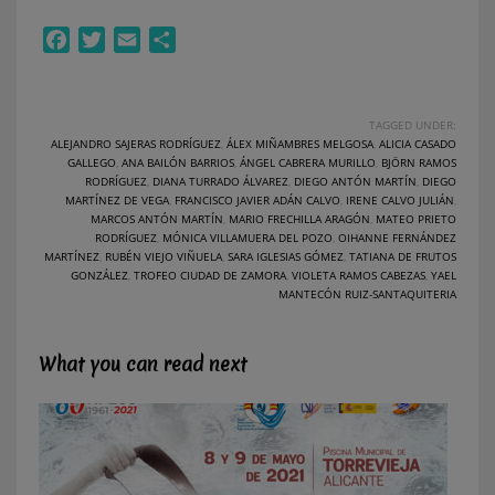
Facebook
Twitter
Email
Compartir
TAGGED UNDER:
ALEJANDRO SAJERAS RODRÍGUEZ
,
ÁLEX MIÑAMBRES MELGOSA
,
ALICIA CASADO
GALLEGO
,
ANA BAILÓN BARRIOS
,
ÁNGEL CABRERA MURILLO
,
BJÖRN RAMOS
RODRÍGUEZ
,
DIANA TURRADO ÁLVAREZ
,
DIEGO ANTÓN MARTÍN
,
DIEGO
MARTÍNEZ DE VEGA
,
FRANCISCO JAVIER ADÁN CALVO
,
IRENE CALVO JULIÁN
,
MARCOS ANTÓN MARTÍN
,
MARIO FRECHILLA ARAGÓN
,
MATEO PRIETO
RODRÍGUEZ
,
MÓNICA VILLAMUERA DEL POZO
,
OIHANNE FERNÁNDEZ
MARTÍNEZ
,
RUBÉN VIEJO VIÑUELA
,
SARA IGLESIAS GÓMEZ
,
TATIANA DE FRUTOS
GONZÁLEZ
,
TROFEO CIUDAD DE ZAMORA
,
VIOLETA RAMOS CABEZAS
,
YAEL
MANTECÓN RUIZ-SANTAQUITERIA
What you can read next