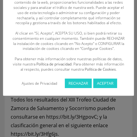
contenido de la web, proporcionarles funcionalidades a las redes
Por su parte, los ganadores de la prueba ocean
sociales y para analizar el tráfico de nuestra web. Puede aceptar el
uso de esta tecnología o administrar su configuración y poder
fueron, en categoría juvenil, Ana Bailón Barrios
rechazarla, y así controlar completamente qué información se
(C.D.S. Dragones) y Diego Martínez de Vega (C.D.
recopila y gestiona a través de los botones habilitados al efecto.
Unión Esgueva SOSVA), en la categoría junior,
Al clicar en "Sí, Acepto", ACEPTA SU USO, si bien podrá retirar su
consentimiento en cualquier momento. También puede RECHAZAR
Diana Turrado Álvarez (C.D. SOS La Bañeza) y
la instalación de cookies clicando en “No Acepto" o CONFIGURAR la
Marcos Antón Martín (C.D.S. Dragones), en la
instalación de cookies clicando en “Configurar Cookies”.
absoluta, Sara Iglesias Gómez y Diego Antón
Para obtener más información sobre nuestras políticas de datos,
visite nuestra
Política de privacidad
. Para obtener más información
Martín (ambos del C.D.S. Dragones), y en la
al respecto, puedes consultar nuestra
Política de Cookies
.
máster, los deportistas Mónica Villamuera del
Pozo (C.D.S. Dragones) y Francisco Javier Adán
RECHAZAR
ACEPTAR
Ajustes de Privacidad
Calvo (C.D Oca SOS).
Todos los resultados del XIII Trofeo Ciudad de
Zamora de Salvamento y Socorrismo pueden
consultarse en
https://bit.ly/3HgpovC
; y la
clasificación general en el siguiente enlace
https://bit.ly/3Hfg6js
.