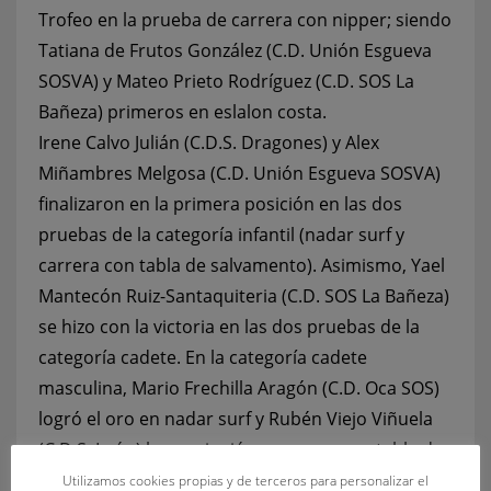
Trofeo en la prueba de carrera con nipper; siendo
Tatiana de Frutos González (C.D. Unión Esgueva
SOSVA) y Mateo Prieto Rodríguez (C.D. SOS La
Bañeza) primeros en eslalon costa.
Irene Calvo Julián (C.D.S. Dragones) y Alex
Miñambres Melgosa (C.D. Unión Esgueva SOSVA)
finalizaron en la primera posición en las dos
pruebas de la categoría infantil (nadar surf y
carrera con tabla de salvamento). Asimismo, Yael
Mantecón Ruiz-Santaquiteria (C.D. SOS La Bañeza)
se hizo con la victoria en las dos pruebas de la
categoría cadete. En la categoría cadete
masculina, Mario Frechilla Aragón (C.D. Oca SOS)
logró el oro en nadar surf y Rubén Viejo Viñuela
(C.D.S. León) lo consiguió en carrera con tabla de
salvamento.
Utilizamos cookies propias y de terceros para personalizar el