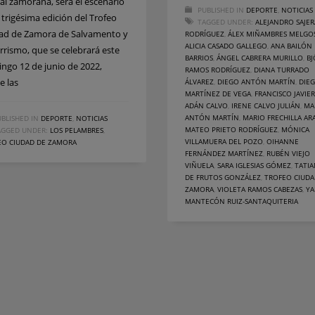
tal zamorana, será el escenario
PUBLISHED IN
DEPORTE
,
NOTICIAS
 trigésima edición del Trofeo
TAGGED UNDER:
ALEJANDRO SAJER
ad de Zamora de Salvamento y
RODRÍGUEZ
,
ÁLEX MIÑAMBRES MELGO
ALICIA CASADO GALLEGO
,
ANA BAILÓN
rrismo, que se celebrará este
BARRIOS
,
ÁNGEL CABRERA MURILLO
,
B
ngo 12 de junio de 2022,
RAMOS RODRÍGUEZ
,
DIANA TURRADO
e las
ÁLVAREZ
,
DIEGO ANTÓN MARTÍN
,
DIE
MARTÍNEZ DE VEGA
,
FRANCISCO JAVIER
ADÁN CALVO
,
IRENE CALVO JULIÁN
,
MA
ANTÓN MARTÍN
,
MARIO FRECHILLA A
BLISHED IN
DEPORTE
,
NOTICIAS
MATEO PRIETO RODRÍGUEZ
,
MÓNICA
AGGED UNDER:
LOS PELAMBRES
,
VILLAMUERA DEL POZO
,
OIHANNE
EO CIUDAD DE ZAMORA
FERNÁNDEZ MARTÍNEZ
,
RUBÉN VIEJO
VIÑUELA
,
SARA IGLESIAS GÓMEZ
,
TATI
DE FRUTOS GONZÁLEZ
,
TROFEO CIUDA
ZAMORA
,
VIOLETA RAMOS CABEZAS
,
YA
MANTECÓN RUIZ-SANTAQUITERIA