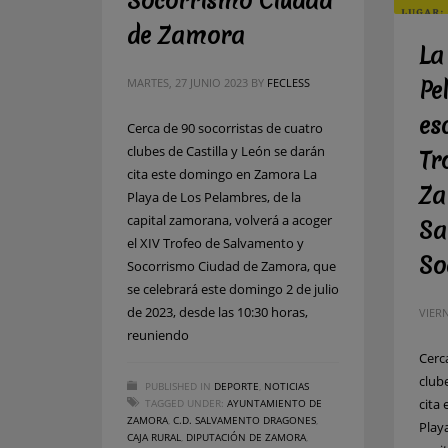
Socorrismo Ciudad
de Zamora
La
MARTES, 27 JUNIO 2023
BY
FECLESS
Pe
es
Cerca de 90 socorristas de cuatro
clubes de Castilla y León se darán
Tr
cita este domingo en Zamora La
Za
Playa de Los Pelambres, de la
capital zamorana, volverá a acoger
Sa
el XIV Trofeo de Salvamento y
So
Socorrismo Ciudad de Zamora, que
se celebrará este domingo 2 de julio
de 2023, desde las 10:30 horas,
VIERN
reuniendo
Cerc
club
PUBLISHED IN
DEPORTE
,
NOTICIAS
cita
TAGGED UNDER:
AYUNTAMIENTO DE
ZAMORA
,
C.D. SALVAMENTO DRAGONES
,
Play
CAJA RURAL
,
DIPUTACIÓN DE ZAMORA
,