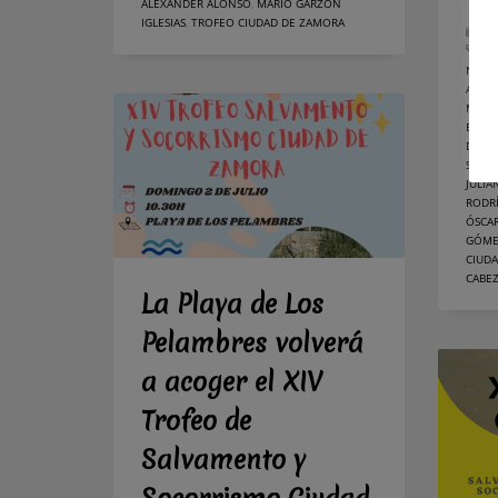
ALEXANDER ALONSO
,
MARIO GARZÓN
IGLESIAS
,
TROFEO CIUDAD DE ZAMORA
PU
T
NIET
ALEJA
MIÑA
BARRI
DIEG
SANZ
JULIÁ
RODR
ÓSCA
GÓME
CIUD
CABE
La Playa de Los
Pelambres volverá
a acoger el XIV
Trofeo de
Salvamento y