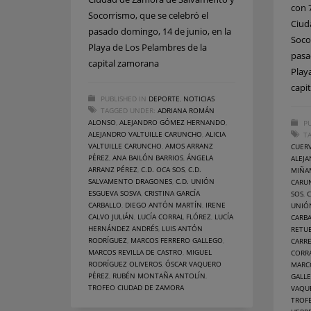
con 
Socorrismo, que se celebró el
Ciud
pasado domingo, 14 de junio, en la
Soco
Playa de Los Pelambres de la
pasa
capital zamorana
Play
capi
PUBLISHED IN
DEPORTE
,
NOTICIAS
TAGGED UNDER:
ADRIANA ROMÁN
ALONSO
,
ALEJANDRO GÓMEZ HERNANDO
,
PU
ALEJANDRO VALTUILLE CARUNCHO
,
ALICIA
T
VALTUILLE CARUNCHO
,
AMOS ARRANZ
CUER
PÉREZ
,
ANA BAILÓN BARRIOS
,
ÁNGELA
ALEJA
ARRANZ PÉREZ
,
C.D. OCA SOS
,
C.D.
MIÑA
SALVAMENTO DRAGONES
,
C.D. UNIÓN
CARU
ESGUEVA SOSVA
,
CRISTINA GARCÍA
SOS
,
C
CARBALLO
,
DIEGO ANTÓN MARTÍN
,
IRENE
UNIÓ
CALVO JULIÁN
,
LUCÍA CORRAL FLÓREZ
,
LUCÍA
CARB
HERNÁNDEZ ANDRÉS
,
LUIS ANTÓN
RETU
RODRÍGUEZ
,
MARCOS FERRERO GALLEGO
,
CARR
MARCOS REVILLA DE CASTRO
,
MIGUEL
CORR
RODRÍGUEZ OLIVEROS
,
ÓSCAR VAQUERO
MARC
PÉREZ
,
RUBÉN MONTAÑA ANTOLÍN
,
GALL
TROFEO CIUDAD DE ZAMORA
VAQU
TROF