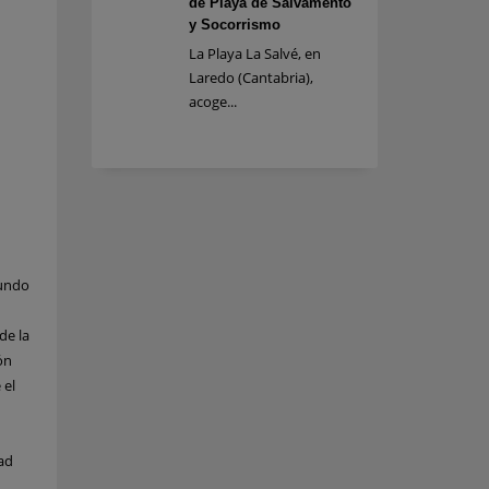
de Playa de Salvamento
y Socorrismo
La Playa La Salvé, en
Laredo (Cantabria),
acoge...
gundo
de la
ón
 el
ad