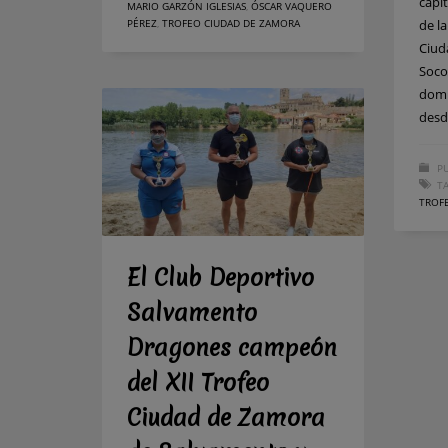
capi
MARIO GARZÓN IGLESIAS
,
ÓSCAR VAQUERO
PÉREZ
,
TROFEO CIUDAD DE ZAMORA
de la
Ciud
Soco
domi
desd
PU
T
TROF
El Club Deportivo
Salvamento
Dragones campeón
del XII Trofeo
Ciudad de Zamora