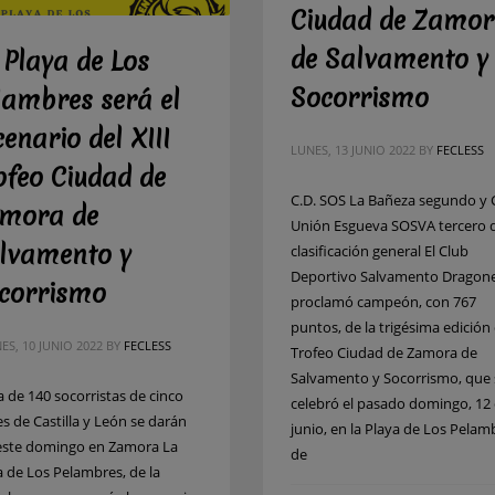
Ciudad de Zamo
de Salvamento y
 Playa de Los
Socorrismo
lambres será el
cenario del XIII
LUNES, 13 JUNIO 2022
BY
FECLESS
ofeo Ciudad de
C.D. SOS La Bañeza segundo y 
mora de
Unión Esgueva SOSVA tercero d
lvamento y
clasificación general El Club
Deportivo Salvamento Dragone
corrismo
proclamó campeón, con 767
puntos, de la trigésima edición 
ES, 10 JUNIO 2022
BY
FECLESS
Trofeo Ciudad de Zamora de
Salvamento y Socorrismo, que 
a de 140 socorristas de cinco
celebró el pasado domingo, 12
es de Castilla y León se darán
junio, en la Playa de Los Pelam
 este domingo en Zamora La
de
a de Los Pelambres, de la