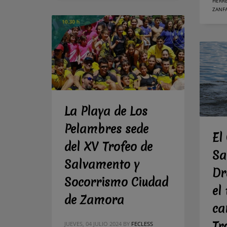
HERR
ZANF
La Playa de Los
Pelambres sede
El
del XV Trofeo de
Sa
Salvamento y
Dr
Socorrismo Ciudad
el 
de Zamora
ca
Tr
JUEVES, 04 JULIO 2024
BY
FECLESS