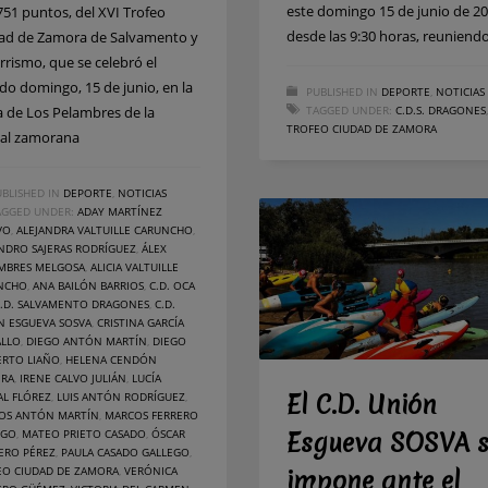
este domingo 15 de junio de 20
751 puntos, del XVI Trofeo
desde las 9:30 horas, reuniend
ad de Zamora de Salvamento y
rrismo, que se celebró el
do domingo, 15 de junio, en la
PUBLISHED IN
DEPORTE
,
NOTICIAS
a de Los Pelambres de la
TAGGED UNDER:
C.D.S. DRAGONES
,
TROFEO CIUDAD DE ZAMORA
tal zamorana
BLISHED IN
DEPORTE
,
NOTICIAS
AGGED UNDER:
ADAY MARTÍNEZ
VO
,
ALEJANDRA VALTUILLE CARUNCHO
,
NDRO SAJERAS RODRÍGUEZ
,
ÁLEX
MBRES MELGOSA
,
ALICIA VALTUILLE
NCHO
,
ANA BAILÓN BARRIOS
,
C.D. OCA
.D. SALVAMENTO DRAGONES
,
C.D.
N ESGUEVA SOSVA
,
CRISTINA GARCÍA
ALLO
,
DIEGO ANTÓN MARTÍN
,
DIEGO
ERTO LIAÑO
,
HELENA CENDÓN
ERA
,
IRENE CALVO JULIÁN
,
LUCÍA
El C.D. Unión
AL FLÓREZ
,
LUIS ANTÓN RODRÍGUEZ
,
OS ANTÓN MARTÍN
,
MARCOS FERRERO
EGO
,
MATEO PRIETO CASADO
,
ÓSCAR
Esgueva SOSVA s
ERO PÉREZ
,
PAULA CASADO GALLEGO
,
EO CIUDAD DE ZAMORA
,
VERÓNICA
impone ante el