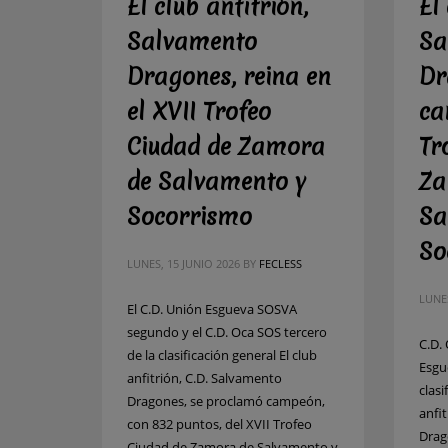
El club anfitrión,
El
Salvamento
Sa
Dragones, reina en
Dr
el XVII Trofeo
ca
Ciudad de Zamora
Tr
de Salvamento y
Za
Socorrismo
Sa
So
LUNES, 15 JUNIO 2026
BY
FECLESS
LUNES
El C.D. Unión Esgueva SOSVA
segundo y el C.D. Oca SOS tercero
C.D.
de la clasificación general El club
Esgu
anfitrión, C.D. Salvamento
clasi
Dragones, se proclamó campeón,
anfi
con 832 puntos, del XVII Trofeo
Drag
Ciudad de Zamora de Salvamento y