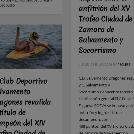
ERO GÜÉMEZ
,
VICTORIA DEL CARMEN
AÑO JUSTO
anfitrión del XV
Trofeo Ciudad de
Zamora de
Salvamento y
Socorrismo
LUNES, 08 JULIO 2024
BY
FECLESS
C.D. Salvamento Dragones se
 Club Deportivo
y C. Salvamento y
lvamento
Socorrismo Benavente tercero 
clasificación general El C.D. Uni
agones revalida
Esgueva SOSVA se impuso ante
título de
anfitrión y logró el título
decampeón, con
mpeón del XIV
488 puntos, del XV Trofeo Ciud
ofeo Ciudad de
de Zamora de Salvamento y