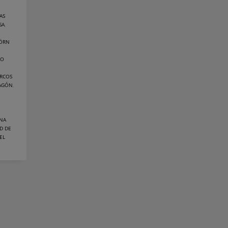
AS
SA
,
JÖRN
GO
RCOS
RAGÓN
,
ANA
D DE
EL