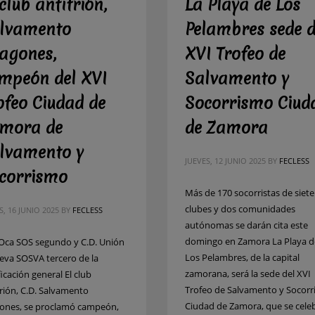
 club anfitrión,
La Playa de Los
lvamento
Pelambres sede d
agones,
XVI Trofeo de
mpeón del XVI
Salvamento y
ofeo Ciudad de
Socorrismo Ciud
mora de
de Zamora
lvamento y
JUEVES, 12 JUNIO 2025
BY
FECLESS
corrismo
Más de 170 socorristas de siete
clubes y dos comunidades
, 16 JUNIO 2025
BY
FECLESS
autónomas se darán cita este
domingo en Zamora La Playa d
 Oca SOS segundo y C.D. Unión
Los Pelambres, de la capital
eva SOSVA tercero de la
zamorana, será la sede del XVI
ficación general El club
Trofeo de Salvamento y Socor
trión, C.D. Salvamento
Ciudad de Zamora, que se cele
ones, se proclamó campeón,