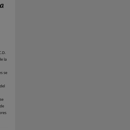
ra
C.D.
e la
s se
del
se
 de
bres