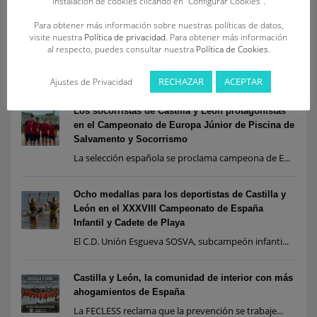
instalación de cookies clicando en “Configurar Cookies”.
Para obtener más información sobre nuestras políticas de datos,
Siete socorristas de Castilla y León, convocados
visite nuestra
Política de privacidad
. Para obtener más información
por la Federación Española para las
al respecto, puedes consultar nuestra
Política de Cookies
.
concentraciones nacionales de playa en Salinas
Dos deportistas participarán en el Team España ...
RECHAZAR
ACEPTAR
Ajustes de Privacidad
Los socorristas de Castilla y León protagonistas
en el Campeonato de Europa Júnior de Piscina de
Salvamento y Socorrismo
La selección española se proclama campeona de E...
Ocho medallas para los deportistas de Castilla y
León en el XXXVIII Campeonato de España
Infantil y Cadete de Playa
El C.D. Unión Esgueva SOSVA, subcampeón infanti...
Castilla y León, la comunidad de interior con más
ahogamientos de España
La FECLESS reclama que la prevención se trabaje...