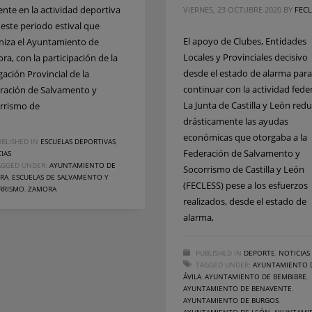
ente en la actividad deportiva
VIERNES, 23 OCTUBRE 2020
BY
FECL
 este periodo estival que
El apoyo de Clubes, Entidades
niza el Ayuntamiento de
Locales y Provinciales decisivo
ra, con la participación de la
desde el estado de alarma para
gación Provincial de la
continuar con la actividad fed
ración de Salvamento y
La Junta de Castilla y León red
rrismo de
drásticamente las ayudas
económicas que otorgaba a la
BLISHED IN
ESCUELAS DEPORTIVAS
,
Federación de Salvamento y
IAS
AGGED UNDER:
AYUNTAMIENTO DE
Socorrismo de Castilla y León
RA
,
ESCUELAS DE SALVAMENTO Y
(FECLESS) pese a los esfuerzos
RRISMO
,
ZAMORA
realizados, desde el estado de
alarma,
PUBLISHED IN
DEPORTE
,
NOTICIAS
TAGGED UNDER:
AYUNTAMIENTO 
ÁVILA
,
AYUNTAMIENTO DE BEMBIBRE
,
AYUNTAMIENTO DE BENAVENTE
,
AYUNTAMIENTO DE BURGOS
,