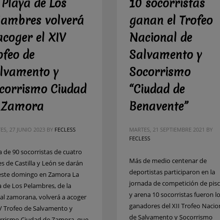
 Playa de Los
10 socorristas
lambres volverá
ganan el Trofeo
acoger el XIV
Nacional de
ofeo de
Salvamento y
lvamento y
Socorrismo
corrismo Ciudad
“Ciudad de
 Zamora
Benavente”
S, 27 JUNIO 2023
BY
FECLESS
MARTES, 21 SEPTIEMBRE 2021
BY
FECLESS
a de 90 socorristas de cuatro
Más de medio centenar de
es de Castilla y León se darán
deportistas participaron en la
 este domingo en Zamora La
jornada de competición de pisc
a de Los Pelambres, de la
y arena 10 socorristas fueron l
tal zamorana, volverá a acoger
ganadores del XII Trofeo Nacio
IV Trofeo de Salvamento y
de Salvamento y Socorrismo
rrismo Ciudad de Zamora, que