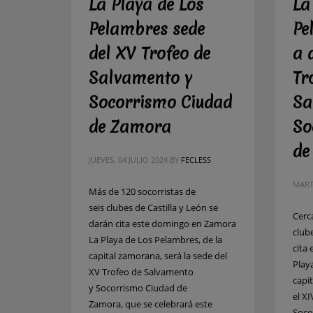
La Playa de Los
La
Pelambres sede
Pe
del XV Trofeo de
a 
Salvamento y
Tr
Socorrismo Ciudad
Sa
de Zamora
So
de
JUEVES, 04 JULIO 2024
BY
FECLESS
MARTE
Más de 120 socorristas de
seis clubes de Castilla y León se
Cerc
darán cita este domingo en Zamora
club
La Playa de Los Pelambres, de la
cita
capital zamorana, será la sede del
Play
XV Trofeo de Salvamento
capi
y Socorrismo Ciudad de
el X
Zamora, que se celebrará este
Soco