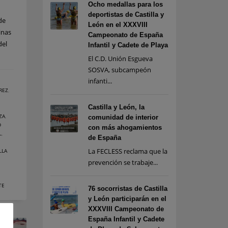
Ocho medallas para los
deportistas de Castilla y
de
León en el XXXVIII
inas
Campeonato de España
del
Infantil y Cadete de Playa
El C.D. Unión Esgueva
SOSVA, subcampeón
infanti...
REZ
,
Castilla y León, la
ZA
,
comunidad de interior
D
con más ahogamientos
L
,
de España
La FECLESS reclama que la
LLA
prevención se trabaje...
TE
76 socorristas de Castilla
y León participarán en el
XXXVIII Campeonato de
España Infantil y Cadete