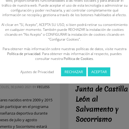
web, proporcionarles funcionalidades a las redes sociales y para analizar el
lvamento y
tráfico de nuestra web. Puede aceptar el uso de esta tecnología o administrar su
configuración y poder rechazarla, y así controlar completamente qué
corrismo
información se recopila y gestiona a través de los botones habilitados al efecto.
esente en la
Al clicar en "Sí, Acepto", ACEPTA SU USO, si bien podrá retirar su consentimiento
en cualquier momento. También puede RECHAZAR la instalación de cookies
tividad deportiva
clicando en “No Acepto" o CONFIGURAR la instalación de cookies clicando en
“Configurar Cookies”.
tival organizada
Drástica reducci
Para obtener más información sobre nuestras políticas de datos, visite nuestra
r el
Política de privacidad
. Para obtener más información al respecto, puedes
de las ayudas de 
consultar nuestra
Política de Cookies
.
untamiento de
Dirección Genera
mora
RECHAZAR
ACEPTAR
Ajustes de Privacidad
de Deportes de l
OLES, 30 JUNIO 2021
BY
FECLESS
Junta de Castilla
León al
lares nacidos entre 2009 y 2015
án participar en el programa
Salvamento y
nseñanza deportiva durante
Socorrismo
meses de julio y agosto
amento y Socorrismo estará