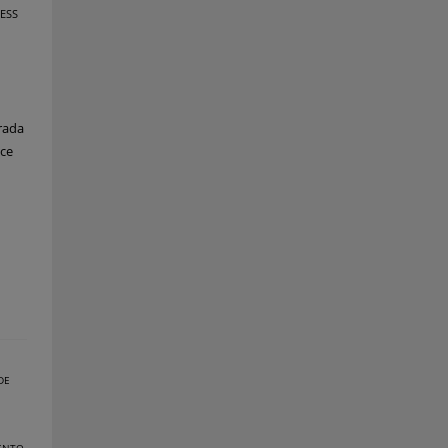
ESS
erada
uce
DE