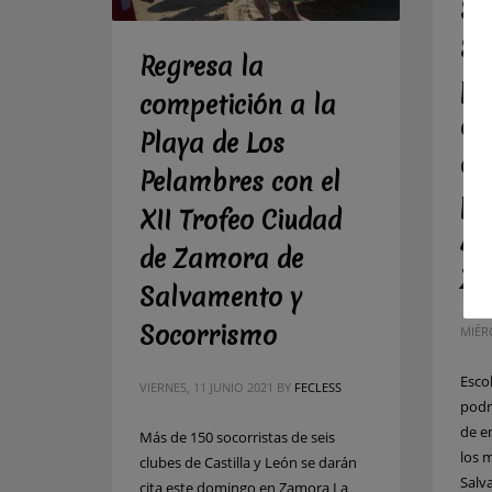
Sa
So
Regresa la
pr
competición a la
ac
Playa de Los
es
Pelambres con el
po
XII Trofeo Ciudad
Ay
de Zamora de
Za
Salvamento y
Socorrismo
MIÉRC
Esco
VIERNES, 11 JUNIO 2021
BY
FECLESS
podr
de e
Más de 150 socorristas de seis
los 
clubes de Castilla y León se darán
Salv
cita este domingo en Zamora La