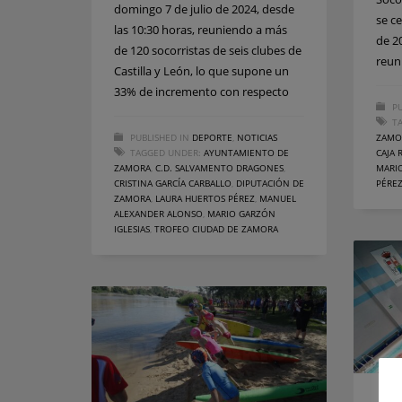
domingo 7 de julio de 2024, desde
se c
las 10:30 horas, reuniendo a más
de 2
de 120 socorristas de seis clubes de
reun
Castilla y León, lo que supone un
33% de incremento con respecto
PU
T
PUBLISHED IN
DEPORTE
,
NOTICIAS
ZAMO
TAGGED UNDER:
AYUNTAMIENTO DE
CAJA 
ZAMORA
,
C.D. SALVAMENTO DRAGONES
,
MARIO
CRISTINA GARCÍA CARBALLO
,
DIPUTACIÓN DE
PÉRE
ZAMORA
,
LAURA HUERTOS PÉREZ
,
MANUEL
ALEXANDER ALONSO
,
MARIO GARZÓN
IGLESIAS
,
TROFEO CIUDAD DE ZAMORA