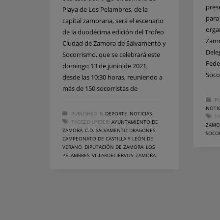
pres
Playa de Los Pelambres, de la
para
capital zamorana, será el escenario
orga
de la duodécima edición del Trofeo
Zamo
Ciudad de Zamora de Salvamento y
Dele
Socorrismo, que se celebrará este
Fede
domingo 13 de junio de 2021,
Soco
desde las 10:30 horas, reuniendo a
más de 150 socorristas de
PU
NOTIC
PUBLISHED IN
DEPORTE
,
NOTICIAS
T
TAGGED UNDER:
AYUNTAMIENTO DE
ZAMO
ZAMORA
,
C.D. SALVAMENTO DRAGONES
,
SOCO
CAMPEONATO DE CASTILLA Y LEÓN DE
VERANO
,
DIPUTACIÓN DE ZAMORA
,
LOS
PELAMBRES
,
VILLARDECIERVOS
,
ZAMORA