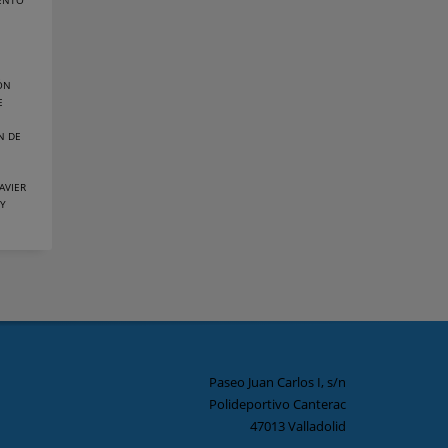
ENTO
ÓN
E
N DE
JAVIER
 Y
Paseo Juan Carlos I, s/n
Polideportivo Canterac
47013 Valladolid