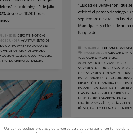
“Ciudad de Benavente”, que se
elebrará este domingo 2 de julio
celebró el pasado domingo 19 
023, desde las 10:30 horas,
septiembre de 2021, en las Pisc
iendo
Municipales y el foso de arena 
Parque de
BLISHED IN
DEPORTE
,
NOTICIAS
AGGED UNDER:
AYUNTAMIENTO DE
RA
,
C.D. SALVAMENTO DRAGONES
,
PUBLISHED IN
DEPORTE
,
NOTICIAS
RURAL
,
DIPUTACIÓN DE ZAMORA
,
TAGGED UNDER:
ALBA BARRERA PÉ
 GARZÓN IGLESIAS
,
ÓSCAR VAQUERO
ALEXIA CARRERA GUERRERO
,
Z
,
TROFEO CIUDAD DE ZAMORA
AYUNTAMIENTO DE ZAMORA
,
C.D.
SALVAMENTO LEÓN
,
C.D. SOS LA BAÑE
CLUB SALVAMENTO BENAVENTE
,
DAVI
BARDAL SANABRIA
,
DIEGO CÓRCOBA GI
DIPUTACIÓN DE ZAMORA
,
GUILLERMO
BARAZÓN SANTIAGO
,
GUILLERMO REVI
LLAMAS
,
MATEO PRIETO RODRÍGUEZ
,
MENCÍA GARCÍA SAMPRÓN
,
PAULA
MARTÍNEZ GONZÁLEZ
,
SOFÍA PRIETO
IÑESTA
,
TROFEO CIUDAD DE BENAVEN
Utilizamos cookies propias y de terceros para personalizar el contenido de la