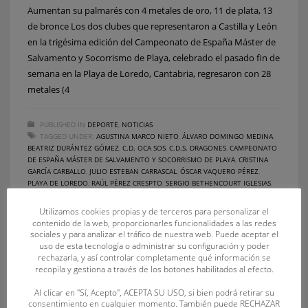
Aumentan su palmarés con 4 metales de oro, 11 de plata, 13
de bronce Los dos clubes que representaron a Castilla y León
en la trigésima edición del Campeonato de España Máster de
Salvamento y Socorrismo de Playa, celebrado el pasado fin de
semana en la Playa de Loredo, Cantabria, regresaron con 28
metales (4
PUBLISHED IN
DEPORTE
,
NOTICIAS
TAGGED UNDER:
AGUSTINA MARCO NIETO
,
ÁLVARO DOMINGO MEDINA
,
BEATRIZ DURÁNTEZ GÓMEZ
,
C.D. OCA SOS
,
C.D.S. DRAGONES
,
CAMPEONATO
DE ESPAÑA MÁSTER DE SALVAMENTO Y SOCORRISMO DE PLAYA
,
CRISTINA
GARCÍA CARBALLO
,
JULIO ESTEBAN CARRASCAL
,
ÓSCAR VAQUERO PÉREZ
,
PLAYA DE LOREDO
,
RAÚL PÉREZ CRESPTO
,
SERGIO BETHENCOURT IGLESIAS
,
VERÓNICA HERRERO GÜÉMEZ
Utilizamos cookies propias y de terceros para personalizar el
contenido de la web, proporcionarles funcionalidades a las redes
sociales y para analizar el tráfico de nuestra web. Puede aceptar el
uso de esta tecnología o administrar su configuración y poder
rechazarla, y así controlar completamente qué información se
recopila y gestiona a través de los botones habilitados al efecto.
Al clicar en "Sí, Acepto", ACEPTA SU USO, si bien podrá retirar su
consentimiento en cualquier momento. También puede RECHAZAR