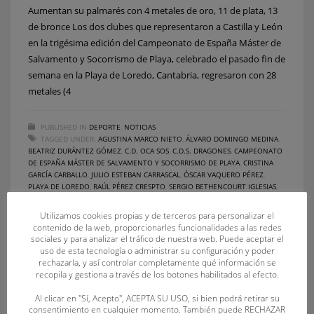
Aumentan su palmarés con 4 metales de oro, 11 de plata, 13
de bronce Los dos clubes que representaron a Castilla y León
en la trigésima edición del Campeonato de España Máster de
Salvamento y Socorrismo de Playa, celebrado el pasado fin de
semana en la Playa de Loredo, Cantabria, regresaron con 28
metales (4
PUBLISHED IN
DEPORTE
,
NOTICIAS
TAGGED UNDER:
AGUSTINA MARCO NIETO
,
ÁLVARO DOMINGO MEDINA
,
BEATRIZ DURÁNTEZ GÓMEZ
,
C.D. OCA SOS
,
C.D.S. DRAGONES
,
CAMPEONATO
DE ESPAÑA MÁSTER DE SALVAMENTO Y SOCORRISMO DE PLAYA
,
CRISTINA
GARCÍA CARBALLO
,
JULIO ESTEBAN CARRASCAL
,
ÓSCAR VAQUERO PÉREZ
,
PLAYA DE LOREDO
,
RAÚL PÉREZ CRESPTO
,
SERGIO BETHENCOURT IGLESIAS
,
VERÓNICA HERRERO GÜÉMEZ
Utilizamos cookies propias y de terceros para personalizar el
contenido de la web, proporcionarles funcionalidades a las redes
sociales y para analizar el tráfico de nuestra web. Puede aceptar el
uso de esta tecnología o administrar su configuración y poder
rechazarla, y así controlar completamente qué información se
recopila y gestiona a través de los botones habilitados al efecto.
Al clicar en "Sí, Acepto", ACEPTA SU USO, si bien podrá retirar su
consentimiento en cualquier momento. También puede RECHAZAR