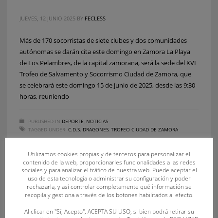
JUEVES, 12 JUNIO 2025
BY
FECLESS
Más de 170 socorristas de siete clubes y dos comunidades
autónomas se darán cita este domingo en Zamora La Playa
de Los Pelambres, de la capital zamorana, será la sede del XVI
Trofeo de Salvamento y Socorrismo Ciudad de Zamora, que
se celebrará este domingo 15 de junio de 2025, desde las 9:30
horas, reuniendo
PUBLISHED IN
DEPORTE
,
NOTICIAS
TAGGED UNDER:
C.D.S. DRAGONES
,
TROFEO CIUDAD DE ZAMORA
Utilizamos cookies propias y de terceros para personalizar el
contenido de la web, proporcionarles funcionalidades a las redes
sociales y para analizar el tráfico de nuestra web. Puede aceptar el
uso de esta tecnología o administrar su configuración y poder
rechazarla, y así controlar completamente qué información se
recopila y gestiona a través de los botones habilitados al efecto.
Al clicar en "Sí, Acepto", ACEPTA SU USO, si bien podrá retirar su