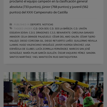
proclamó el equipo campeón en la clasificación general
absoluta (733 puntos), júnior (768 puntos) y juvenil (562
puntos) del XXXI Campeonato de Castilla
PUBLISHED IN
DEPORTE
,
NOTICIAS
TAGGED UNDER:
C.D. OCA SOS
,
C.D. SOS LA BAÑEZA
,
C.D. UNIÓN
ESGUEVA SOSVA
,
C.D.S. DRAGONES
,
C.S.S. BENAVENTE
,
CAROLINA GANADO
AMADOR
,
CELIA GRANDE PALAZUELO
,
CÉSAR DEL AMO GALÁN
,
CÉSAR TIJERO
VALLEJO
,
DIEGO CORCOBA GIL
,
DIEGO RETUERTO LIAÑO
,
GUILLERMO REVILLA
LLAMAS
,
HUGO VALENCIANO MIGUÉLEZ
,
JAVIER HUERGA SÁNCHEZ
,
LIGA
ESPAÑOLA DE CLUBES
,
LUCÍA ZORRILLA FERNÁNDEZ
,
MARCOS SAN JOSÉ
GONZÁLEZ
,
MARÍA PILAR GARCÍA GUILLÉN
,
ÓSCAR VAQUERO PÉREZ
,
SANDRA
SANTOS MARTÍNEZ
,
YAEL MANTECÓN RUIZ-SANTAQUITERIA