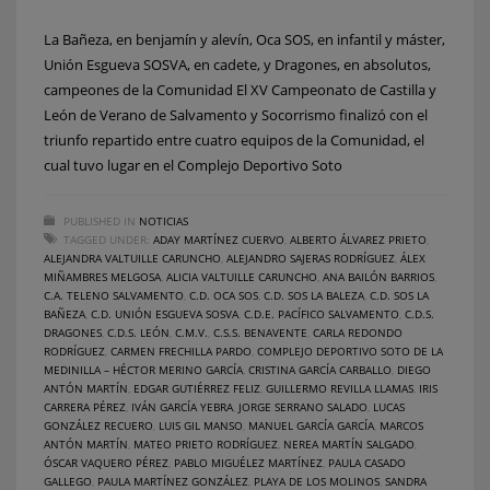
La Bañeza, en benjamín y alevín, Oca SOS, en infantil y máster,
Unión Esgueva SOSVA, en cadete, y Dragones, en absolutos,
campeones de la Comunidad El XV Campeonato de Castilla y
León de Verano de Salvamento y Socorrismo finalizó con el
triunfo repartido entre cuatro equipos de la Comunidad, el
cual tuvo lugar en el Complejo Deportivo Soto
PUBLISHED IN
NOTICIAS
TAGGED UNDER:
ADAY MARTÍNEZ CUERVO
,
ALBERTO ÁLVAREZ PRIETO
,
ALEJANDRA VALTUILLE CARUNCHO
,
ALEJANDRO SAJERAS RODRÍGUEZ
,
ÁLEX
MIÑAMBRES MELGOSA
,
ALICIA VALTUILLE CARUNCHO
,
ANA BAILÓN BARRIOS
,
C.A. TELENO SALVAMENTO
,
C.D. OCA SOS
,
C.D. SOS LA BALEZA
,
C.D. SOS LA
BAÑEZA
,
C.D. UNIÓN ESGUEVA SOSVA
,
C.D.E. PACÍFICO SALVAMENTO
,
C.D.S.
DRAGONES
,
C.D.S. LEÓN
,
C.M.V.
,
C.S.S. BENAVENTE
,
CARLA REDONDO
RODRÍGUEZ
,
CARMEN FRECHILLA PARDO
,
COMPLEJO DEPORTIVO SOTO DE LA
MEDINILLA – HÉCTOR MERINO GARCÍA
,
CRISTINA GARCÍA CARBALLO
,
DIEGO
ANTÓN MARTÍN
,
EDGAR GUTIÉRREZ FELIZ
,
GUILLERMO REVILLA LLAMAS
,
IRIS
CARRERA PÉREZ
,
IVÁN GARCÍA YEBRA
,
JORGE SERRANO SALADO
,
LUCAS
GONZÁLEZ RECUERO
,
LUIS GIL MANSO
,
MANUEL GARCÍA GARCÍA
,
MARCOS
ANTÓN MARTÍN
,
MATEO PRIETO RODRÍGUEZ
,
NEREA MARTÍN SALGADO
,
ÓSCAR VAQUERO PÉREZ
,
PABLO MIGUÉLEZ MARTÍNEZ
,
PAULA CASADO
GALLEGO
,
PAULA MARTÍNEZ GONZÁLEZ
,
PLAYA DE LOS MOLINOS
,
SANDRA