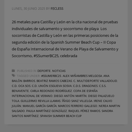
LUNES, 30 JUNIO 2025
BY
FECLESS
26 metales para Castilla y León en la cita nacional de pruebas
individuales de salvamento y socorrismo de playa Los
socorristas de Castilla y León en las primeras posiciones de la
segunda edición de la Spanish Summer Beach Cup – II Copa
de España Internacional de Verano de Playa de Salvamento y
Socorrismo, #SSumerBC25, celebrada
PUBLISHED IN
DEPORTE
,
NOTICIAS
TAGGED UNDER:
#SSUMERBC25
,
ALEX MIÑAMBRES MELGOSA
,
ANA
BAILÓN BARRIOS
,
BEATRIZ RAMOS CABEZAS
,
C. MULTIDEPORTE VALLADOLID
,
C.D. OCA SOS
,
C.D. UNIÓN ESGUEVA SOSVA
,
C.D.S. DRAGONES
,
C.S.S.
BENAVENTE
,
CARLA REDONDO RODRÍGUEZ
,
COPA DE ESPAÑA
INTERNACIONAL DE VERANO
,
DIEGO ANTÓN MARTÍN
,
DIEGO PALAZUELO
TOLA
,
GUILLERMO REVILLA LLAMAS
,
ÍÑIGO SANZ VILLELGA
,
IRENE CALVO
JULIÁN
,
MANUEL GARCÍA GARCÍA
,
MARCOS FERRERO GALLEGO
,
NEREA MARTIN
SALGADO
,
PAULA MARTÍNEZ GONZÁLEZ
,
RAQUEL PÉREZ RAMOS
,
SANDRA
SANTOS MARTÍNEZ
,
SPANISH SUMMER BEACH CUP