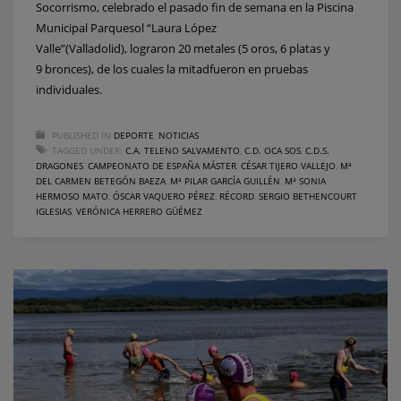
Socorrismo, celebrado el pasado fin de semana en la Piscina
Municipal Parquesol “Laura López
Valle”(Valladolid), lograron 20 metales (5 oros, 6 platas y
9 bronces), de los cuales la mitadfueron en pruebas
individuales.
PUBLISHED IN
DEPORTE
,
NOTICIAS
TAGGED UNDER:
C.A. TELENO SALVAMENTO
,
C.D. OCA SOS
,
C.D.S.
DRAGONES
,
CAMPEONATO DE ESPAÑA MÁSTER
,
CÉSAR TIJERO VALLEJO
,
Mª
DEL CARMEN BETEGÓN BAEZA
,
Mª PILAR GARCÍA GUILLÉN
,
Mª SONIA
HERMOSO MATO
,
ÓSCAR VAQUERO PÉREZ
,
RÉCORD
,
SERGIO BETHENCOURT
IGLESIAS
,
VERÓNICA HERRERO GÜÉMEZ