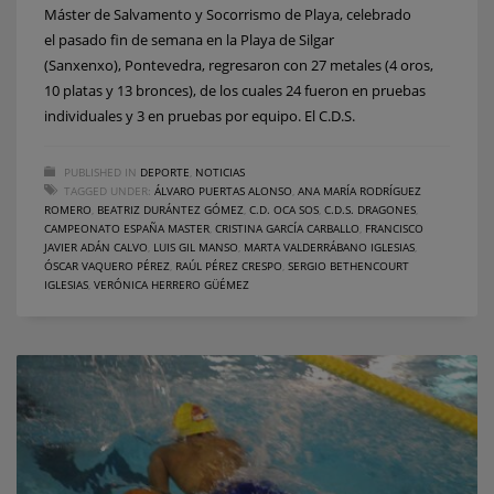
Máster de Salvamento y Socorrismo de Playa, celebrado
el pasado fin de semana en la Playa de Silgar
(Sanxenxo), Pontevedra, regresaron con 27 metales (4 oros,
10 platas y 13 bronces), de los cuales 24 fueron en pruebas
individuales y 3 en pruebas por equipo. El C.D.S.
PUBLISHED IN
DEPORTE
,
NOTICIAS
TAGGED UNDER:
ÁLVARO PUERTAS ALONSO
,
ANA MARÍA RODRÍGUEZ
ROMERO
,
BEATRIZ DURÁNTEZ GÓMEZ
,
C.D. OCA SOS
,
C.D.S. DRAGONES
,
CAMPEONATO ESPAÑA MASTER
,
CRISTINA GARCÍA CARBALLO
,
FRANCISCO
JAVIER ADÁN CALVO
,
LUIS GIL MANSO
,
MARTA VALDERRÁBANO IGLESIAS
,
ÓSCAR VAQUERO PÉREZ
,
RAÚL PÉREZ CRESPO
,
SERGIO BETHENCOURT
IGLESIAS
,
VERÓNICA HERRERO GÜÉMEZ