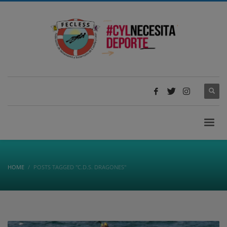
HOME
POSTS TAGGED "C.D.S. DRAGONES"