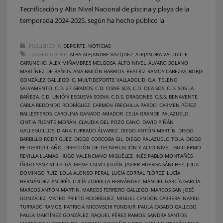
Tecnificación y Alto Nivel Nacional de piscina y playa de la
temporada 2024-2025, según ha hecho público la
PUBLISHED IN
DEPORTE
,
NOTICIAS
TAGGED UNDER:
ALBA ALEJANDRE VAZQUEZ
,
ALEJANDRA VALTUILLE
CARUNCHO
,
ÁLEX MIÑAMBRES MELGOSA
,
ALTO NIVEL
,
ÁLVARO SOLANO
MARTÍNEZ DE BAÑOS
,
ANA BAILÓN BARRIOS
,
BEATRIZ RAMOS CABEZAS
,
BORJA
GONZÁLEZ GALLEGO
,
C. MULTIDEPORTE VALLADOLID
,
C.A. TELENO
SALVAMENTO
,
C.D. 27 GRADOS
,
C.D. CISNE SOS
,
C.D. OCA SOS
,
C.D. SOS LA
BAÑEZA
,
C.D. UNIÓN ESGUEVA SOSVA
,
C.D.S. DRAGONES
,
C.S.S. BENAVENTE
,
CARLA REDONDO RODRÍGUEZ
,
CARMEN FRECHILLA PARDO
,
CARMEN PÉREZ
BALLESTEROS
,
CAROLINA GANADO AMADOR
,
CELIA GRANDE PALAZUELO
,
CINTIA FUENTE MORÁN
,
CLAUDIA DEL POZO CANO
,
DAVID PIÑÁN
GALLEGUILLOS
,
DIANA TURRADO ÁLVAREZ
,
DIEGO ANTÓN MARTÍN
,
DIEGO
BARBILLO RODRÍGUEZ
,
DIEGO CORCOBA GIL
,
DIEGO PALAZUELO TOLA
,
DIEGO
RETUERTO LIAÑO
,
DIRECCIÓN DE TECNIFICACIÓN Y ALTO NIVEL
,
GUILLERMO
REVILLA LLAMAS
,
HUGO VALENCIANO MIGUÉLEZ
,
INÉS PABLO MONTAÑÉS
,
ÍÑIGO SANZ VILLELGA
,
IRENE CALVO JULIÁN
,
JAVIER HUERGA SÁNCHEZ
,
JULIA
DOMINGO RUIZ
,
LOLA ALONSO PERAL
,
LUCÍA CORRAL FLÓREZ
,
LUCÍA
HERNÁNDEZ ANDRÉS
,
LUCÍA ZORRILLA FERNÁNDEZ
,
MANUEL GARCÍA GARCÍA
,
MARCOS ANTÓN MARTÍN
,
MARCOS FERRERO GALLEGO
,
MARCOS SAN JOSÉ
GONZÁLEZ
,
MATEO PRIETO RODRÍGUEZ
,
MIGUEL CENDÓN CARRERA
,
NAYELI
TURRADO RAMOS
,
PATRICIA MICOVSCHI FUNDIUR
,
PAULA CASADO GALLEGO
,
PAULA MARTÍNEZ GONZÁLEZ
,
RAQUEL PÉREZ RAMOS
,
SANDRA SANTOS