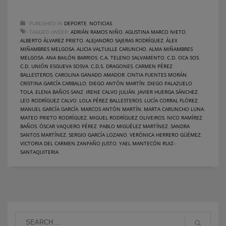
PUBLISHED IN
DEPORTE
,
NOTICIAS
TAGGED UNDER:
ADRIÁN RAMOS NIÑO
,
AGUSTINA MARCO NIETO
,
ALBERTO ÁLVAREZ PRIETO
,
ALEJANDRO SAJERAS RODRÍGUEZ
,
ÁLEX
MIÑAMBRES MELGOSA
,
ALICIA VALTUILLE CARUNCHO
,
ALMA MIÑAMBRES
MELGOSA
,
ANA BAILÓN BARRIOS
,
C.A. TELENO SALVAMENTO
,
C.D. OCA SOS
,
C.D. UNIÓN ESGUEVA SOSVA
,
C.D.S. DRAGONES
,
CARMEN PÉREZ
BALLESTEROS
,
CAROLINA GANADO AMADOR
,
CINTIA FUENTES MORÁN
,
CRISTINA GARCÍA CARBALLO
,
DIEGO ANTÓN MARTÍN
,
DIEGO PALAZUELO
TOLA
,
ELENA BAÑOS SANZ
,
IRENE CALVO JULIÁN
,
JAVIER HUERGA SÁNCHEZ
,
LEO RODRÍGUEZ CALVO
,
LOLA PÉREZ BALLESTEROS
,
LUCÍA CORRAL FLÓREZ
,
MANUEL GARCÍA GARCÍA
,
MARCOS ANTÓN MARTÍN
,
MARTA CARUNCHO LUNA
,
MATEO PRIETO RODRÍGUEZ
,
MIGUEL RODRÍGUEZ OLIVEIROS
,
NICO RAMÍREZ
BAÑOS
,
ÓSCAR VAQUERO PÉREZ
,
PABLO MIGUÉLEZ MARTÍNEZ
,
SANDRA
SANTOS MARTÍNEZ
,
SERGIO GARCÍA LOZANO
,
VERÓNICA HERRERO GÜÉMEZ
,
VICTORIA DEL CARMEN ZANFAÑO JUSTO
,
YAEL MANTECÓN RUIZ-
SANTAQUITERIA