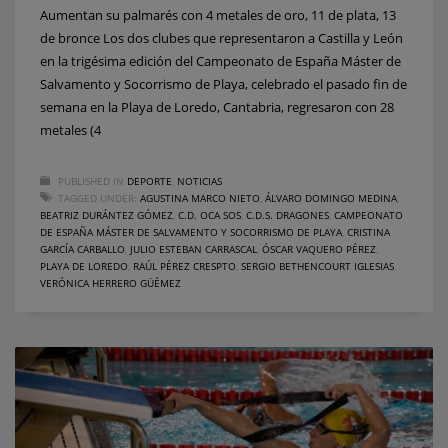
Aumentan su palmarés con 4 metales de oro, 11 de plata, 13
de bronce Los dos clubes que representaron a Castilla y León
en la trigésima edición del Campeonato de España Máster de
Salvamento y Socorrismo de Playa, celebrado el pasado fin de
semana en la Playa de Loredo, Cantabria, regresaron con 28
metales (4
PUBLISHED IN
DEPORTE
,
NOTICIAS
TAGGED UNDER:
AGUSTINA MARCO NIETO
,
ÁLVARO DOMINGO MEDINA
,
BEATRIZ DURÁNTEZ GÓMEZ
,
C.D. OCA SOS
,
C.D.S. DRAGONES
,
CAMPEONATO
DE ESPAÑA MÁSTER DE SALVAMENTO Y SOCORRISMO DE PLAYA
,
CRISTINA
GARCÍA CARBALLO
,
JULIO ESTEBAN CARRASCAL
,
ÓSCAR VAQUERO PÉREZ
,
PLAYA DE LOREDO
,
RAÚL PÉREZ CRESPTO
,
SERGIO BETHENCOURT IGLESIAS
,
VERÓNICA HERRERO GÜÉMEZ