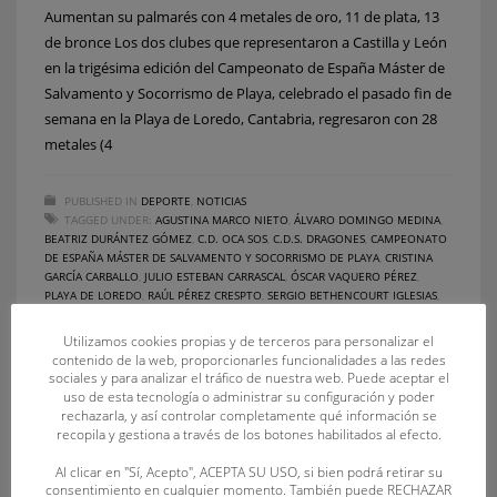
Aumentan su palmarés con 4 metales de oro, 11 de plata, 13
de bronce Los dos clubes que representaron a Castilla y León
en la trigésima edición del Campeonato de España Máster de
Salvamento y Socorrismo de Playa, celebrado el pasado fin de
semana en la Playa de Loredo, Cantabria, regresaron con 28
metales (4
PUBLISHED IN
DEPORTE
,
NOTICIAS
TAGGED UNDER:
AGUSTINA MARCO NIETO
,
ÁLVARO DOMINGO MEDINA
,
BEATRIZ DURÁNTEZ GÓMEZ
,
C.D. OCA SOS
,
C.D.S. DRAGONES
,
CAMPEONATO
DE ESPAÑA MÁSTER DE SALVAMENTO Y SOCORRISMO DE PLAYA
,
CRISTINA
GARCÍA CARBALLO
,
JULIO ESTEBAN CARRASCAL
,
ÓSCAR VAQUERO PÉREZ
,
PLAYA DE LOREDO
,
RAÚL PÉREZ CRESPTO
,
SERGIO BETHENCOURT IGLESIAS
,
VERÓNICA HERRERO GÜÉMEZ
Utilizamos cookies propias y de terceros para personalizar el
contenido de la web, proporcionarles funcionalidades a las redes
sociales y para analizar el tráfico de nuestra web. Puede aceptar el
uso de esta tecnología o administrar su configuración y poder
rechazarla, y así controlar completamente qué información se
recopila y gestiona a través de los botones habilitados al efecto.
Al clicar en "Sí, Acepto", ACEPTA SU USO, si bien podrá retirar su
consentimiento en cualquier momento. También puede RECHAZAR