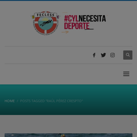
HOME
POSTS TAGGED "RAÚL PÉREZ CRESPTO"