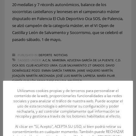
20 medallas y 7 récords autonómicos, balance de los
socorristas castellanos y leoneses en el campeonato máster
disputado en Palencia El Club Deportivo Oca SOS, de Palencia,
se alzó campeón de la categoría máster, en el VI Open de
Castilla y León de Salvamento y Socorrismo, que se celebró el
pasado sábado, 1 de mayo,
PUBLISHED IN
DEPORTE
,
NOTICIAS
TAGGED UNDER:
A.C.N. MARISMA
,
AZUCENA GARCÍA DE LA PUENTE
,
C.D.
OCA SOS
,
CLUB ACUÁTICO UMIA
,
CLUB SALVAMENTO 27 GRADOS
,
DAVID
DOMÍNGUEZ POZO
,
EMMA GARCÍA TARRERA
,
JAIME VAQUERO MARTÍN
,
JOAQUÍN MARTÍN ARCONADA
,
JOSÉ LUIS MARTÍN LAPRESA
,
MARÍA PILAR
GARCÍA GUILLÉN
,
MAYA TASIS CALLEJA
,
MNÁSTER
Utilizamos cookies propias y de terceros para personalizar el
contenido de la web, proporcionarles funcionalidades a las redes
sociales y para analizar el tráfico de nuestra web. Puede aceptar el
uso de esta tecnología o administrar su configuración y poder
rechazarla, y así controlar completamente qué información se
recopila y gestiona a través de los botones habilitados al efecto.
Al clicar en "Sí, Acepto", ACEPTA SU USO, si bien podrá retirar su
consentimiento en cualquier momento. También puede RECHAZAR