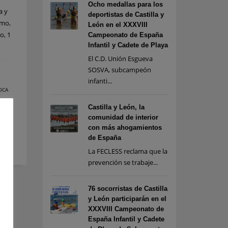
Ocho medallas para los
a y
deportistas de Castilla y
smo,
León en el XXXVIII
o, 1
Campeonato de España
Infantil y Cadete de Playa
El C.D. Unión Esgueva
SOSVA, subcampeón
infanti...
 OCA
Castilla y León, la
RRERA
,
comunidad de interior
RTÍN
con más ahogamientos
A
,
de España
SIS
La FECLESS reclama que la
prevención se trabaje...
76 socorristas de Castilla
y León participarán en el
XXXVIII Campeonato de
España Infantil y Cadete