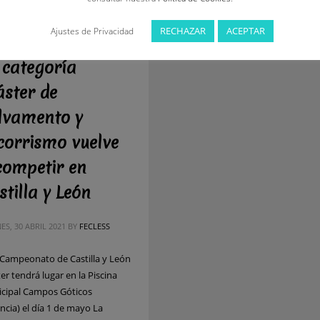
RECHAZAR
ACEPTAR
Ajustes de Privacidad
 categoría
ster de
lvamento y
corrismo vuelve
competir en
stilla y León
ES, 30 ABRIL 2021
BY
FECLESS
I Campeonato de Castilla y León
er tendrá lugar en la Piscina
cipal Campos Góticos
ncia) el día 1 de mayo La