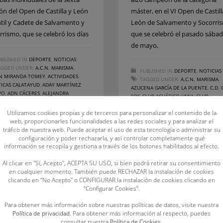
ión del Open de Castilla y León
máster, en el VI Open de Castill
ntil y Cadete de Salvamento y
León de Salvamento y Socorri
rrismo, que se celebró los días
que se celebró el pasado sábad
de mayo,
BLISHED IN
DEPORTE
,
NOTICIAS
AGGED UNDER:
A.C.N. MARISMA
,
PUBLISHED IN
DEPORTE
,
NOTICIAS
N MIRANDA TOMEY
,
ACTIVIDADES
TAGGED UNDER:
A.C.N. MARISMA
,
ICAS CALATAYUD
,
ADAY MARTÍNEZ
AZUCENA GARCÍA DE LA PUENTE
,
C.D.
VO
,
ADN CÁCERES
,
ALEJANDRA
SOS
,
CLUB ACUÁTICO UMIA
,
CLUB
CHA MONTESINOS
,
C.D. SOS LA
SALVAMENTO 27 GRADOS
,
DAVID
ZA
,
C.D. UNIÓN ESGUEVA SOSVA
,
C.S.S.
Utilizamos cookies propias y de terceros para personalizar el contenido de la
DOMÍNGUEZ POZO
,
EMMA GARCÍA TA
VENTE
,
DAVID GARCÍA FIDALGO
,
web, proporcionarles funcionalidades a las redes sociales y para analizar el
JAIME VAQUERO MARTÍN
,
JOAQUÍN MA
TIL Y CADETE
,
LIGA ESPAÑOLA DE
tráfico de nuestra web. Puede aceptar el uso de esta tecnología o administrar su
ARCONADA
,
JOSÉ LUIS MARTÍN LAPRES
ES
,
NICOLÁS CASTILLO CUETOS
,
configuración y poder rechazarla, y así controlar completamente qué
MARÍA PILAR GARCÍA GUILLÉN
,
MAYA TA
RIA DEL CARMEN ZANFAÑO JUSTO
información se recopila y gestiona a través de los botones habilitados al efecto.
CALLEJA
,
MNÁSTER
Al clicar en "Sí, Acepto", ACEPTA SU USO, si bien podrá retirar su consentimiento
en cualquier momento. También puede RECHAZAR la instalación de cookies
clicando en “No Acepto" o CONFIGURAR la instalación de cookies clicando en
“Configurar Cookies”.
Para obtener más información sobre nuestras políticas de datos, visite nuestra
Política de privacidad
. Para obtener más información al respecto, puedes
consultar nuestra
Política de Cookies
.