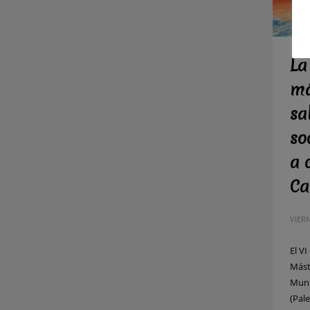
La
má
sa
so
a 
Ca
VIERN
El V
Mást
Muni
(Pale