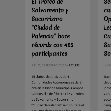
El Trofeo de
Se
Salvamento y
ca
Socorrismo
Op
“Ciudad de
Le
Palencia” bate
Ca
récords con 452
Sa
participantes
So
JUEVES, 05 FEBRERO 2026
BY
FECLESS
LUNES
15 clubes deportivos de 4
Buen
Comunidades Autónomas se darán
depor
cita en la Piscina Municipal Campos
jorn
Góticos el 8 de febrero El XVI Trofeo
CEAR
de Salvamento y Socorrismo
soco
“Ciudad de Palencia” se disputará el
camp
próximo domingo 8 de febrero en
prue