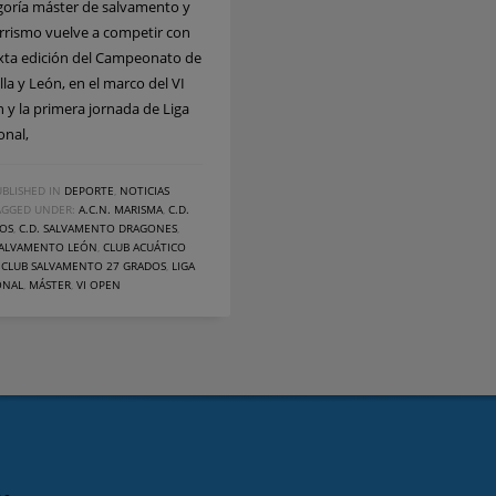
goría máster de salvamento y
rrismo vuelve a competir con
exta edición del Campeonato de
lla y León, en el marco del VI
 y la primera jornada de Liga
onal,
BLISHED IN
DEPORTE
,
NOTICIAS
AGGED UNDER:
A.C.N. MARISMA
,
C.D.
SOS
,
C.D. SALVAMENTO DRAGONES
,
 SALVAMENTO LEÓN
,
CLUB ACUÁTICO
,
CLUB SALVAMENTO 27 GRADOS
,
LIGA
ONAL
,
MÁSTER
,
VI OPEN