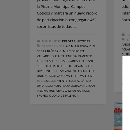
la Piscina Municipal Campos
edic
Góticos y marcará un nuevo récord
Infa
de participación al congregar a 452
Soco
socorristas de todas las
PU
T
PUBLISHED IN
DEPORTE
,
NOTICIAS
AARÓ
TAGGED UNDER:
A.C.N. MARISMA
,
C. D.
ACUÁT
SOS LA BAÑEZA
,
C. MULTIDEPORTE
CUER
VALLADOLID
,
C.A. TELENO SALVAMENTO
,
REMA
C.D OCA SOS
,
C.D. 27 GRADOS
,
C.D. CISNE
BALE
SOS
,
C.D. CUACK SOS
,
C.D. SALVAMENTO
BENA
DRAGONES
,
C.D. SALVAMENTO LEÓN
,
C.D.
INFAN
UNIÓN ESGUEVA SOSVA
,
C.D.B. VALLECAS
CLUB
SOS
,
C.S.S BENAVENTE
,
CLUB ACUÁTICO
VICTO
UMIA
,
CLUB NOJA PLAYA DORADA NETCAN
,
PISCINA MUNICIPAL CAMPOS GÓTICOS
,
TROFEO CIUDAD DE PALENCIA