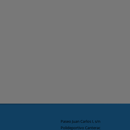
Paseo Juan Carlos I, s/n
Polideportivo Canterac