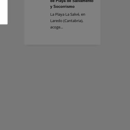
de Playa de Salvamento
y Socorrismo
La Playa La Salvé, en
Laredo (Cantabria),
acoge...