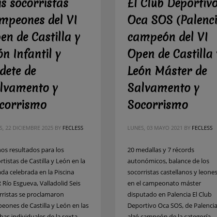
is socorristas
El Club Deportiv
mpeones del VI
Oca SOS (Palenci
en de Castilla y
campeón del VI
ón Infantil y
Open de Castilla 
dete de
León Máster de
lvamento y
Salvamento y
corrismo
Socorrismo
, 22 DICIEMBRE 2025
BY
FECLESS
LUNES, 03 MAYO 2021
BY
FECLESS
os resultados para los
20 medallas y 7 récords
tistas de Castilla y León en la
autonómicos, balance de los
ada celebrada en la Piscina
socorristas castellanos y leone
 Río Esgueva, Valladolid Seis
en el campeonato máster
rristas se proclamaron
disputado en Palencia El Club
eones de Castilla y León en las
Deportivo Oca SOS, de Palencia
bas individuales de la sexta
alzó campeón de la categoría