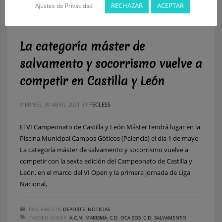
RECHAZAR
ACEPTAR
Ajustes de Privacidad
La categoría máster de
salvamento y socorrismo vuelve a
competir en Castilla y León
VIERNES, 30 ABRIL 2021
BY
FECLESS
El VI Campeonato de Castilla y León Máster tendrá lugar en la
Piscina Municipal Campos Góticos (Palencia) el día 1 de mayo
La categoría máster de salvamento y socorrismo vuelve a
competir con la sexta edición del Campeonato de Castilla y
León, en el marco del VI Open y la primera jornada de Liga
Nacional,
PUBLISHED IN
DEPORTE
,
NOTICIAS
TAGGED UNDER:
A.C.N. MARISMA
,
C.D. OCA SOS
,
C.D. SALVAMENTO