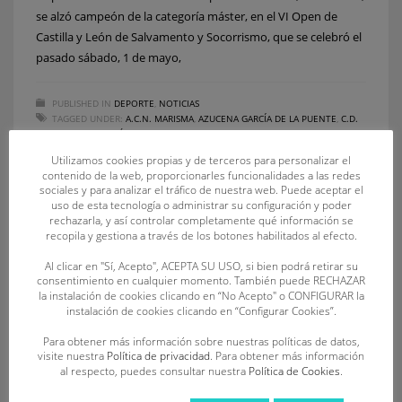
se alzó campeón de la categoría máster, en el VI Open de
Castilla y León de Salvamento y Socorrismo, que se celebró el
pasado sábado, 1 de mayo,
PUBLISHED IN
DEPORTE
,
NOTICIAS
TAGGED UNDER:
A.C.N. MARISMA
,
AZUCENA GARCÍA DE LA PUENTE
,
C.D.
OCA SOS
,
CLUB ACUÁTICO UMIA
,
CLUB SALVAMENTO 27 GRADOS
,
DAVID
DOMÍNGUEZ POZO
,
EMMA GARCÍA TARRERA
,
JAIME VAQUERO MARTÍN
,
Utilizamos cookies propias y de terceros para personalizar el
JOAQUÍN MARTÍN ARCONADA
,
JOSÉ LUIS MARTÍN LAPRESA
,
MARÍA PILAR
contenido de la web, proporcionarles funcionalidades a las redes
GARCÍA GUILLÉN
,
MAYA TASIS CALLEJA
,
MNÁSTER
sociales y para analizar el tráfico de nuestra web. Puede aceptar el
uso de esta tecnología o administrar su configuración y poder
rechazarla, y así controlar completamente qué información se
recopila y gestiona a través de los botones habilitados al efecto.
Al clicar en "Sí, Acepto", ACEPTA SU USO, si bien podrá retirar su
consentimiento en cualquier momento. También puede RECHAZAR
la instalación de cookies clicando en “No Acepto" o CONFIGURAR la
instalación de cookies clicando en “Configurar Cookies”.
Para obtener más información sobre nuestras políticas de datos,
visite nuestra
Política de privacidad
. Para obtener más información
al respecto, puedes consultar nuestra
Política de Cookies
.