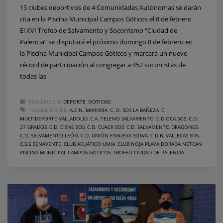
15 clubes deportivos de 4 Comunidades Autónomas se darán
cita en la Piscina Municipal Campos Góticos el 8 de febrero
El XVI Trofeo de Salvamento y Socorrismo “Ciudad de
Palencia” se disputará el próximo domingo 8 de febrero en
la Piscina Municipal Campos Góticos y marcará un nuevo
récord de participación al congregar a 452 socorristas de
todas las
PUBLISHED IN
DEPORTE
,
NOTICIAS
TAGGED UNDER:
A.C.N. MARISMA
,
C. D. SOS LA BAÑEZA
,
C.
MULTIDEPORTE VALLADOLID
,
C.A. TELENO SALVAMENTO
,
C.D OCA SOS
,
C.D.
27 GRADOS
,
C.D. CISNE SOS
,
C.D. CUACK SOS
,
C.D. SALVAMENTO DRAGONES
,
C.D. SALVAMENTO LEÓN
,
C.D. UNIÓN ESGUEVA SOSVA
,
C.D.B. VALLECAS SOS
,
C.S.S BENAVENTE
,
CLUB ACUÁTICO UMIA
,
CLUB NOJA PLAYA DORADA NETCAN
,
PISCINA MUNICIPAL CAMPOS GÓTICOS
,
TROFEO CIUDAD DE PALENCIA