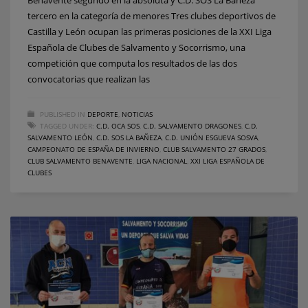
tercero en la categoría de menores Tres clubes deportivos de
Castilla y León ocupan las primeras posiciones de la XXI Liga
Española de Clubes de Salvamento y Socorrismo, una
competición que computa los resultados de las dos
convocatorias que realizan las
PUBLISHED IN
DEPORTE
,
NOTICIAS
TAGGED UNDER:
C.D. OCA SOS
,
C.D. SALVAMENTO DRAGONES
,
C.D.
SALVAMENTO LEÓN
,
C.D. SOS LA BAÑEZA
,
C.D. UNIÓN ESGUEVA SOSVA
,
CAMPEONATO DE ESPAÑA DE INVIERNO
,
CLUB SALVAMENTO 27 GRADOS
,
CLUB SALVAMENTO BENAVENTE
,
LIGA NACIONAL
,
XXI LIGA ESPAÑOLA DE
CLUBES