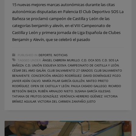
15 nuevas mejores marcas autonómicas durante las citas
autonómicas disputadas en Palencia El Club Deportivo SOS La
Bañeza se proclamó campeón de Castilla y León de las
categorías benjamín y alevín, en el VIII Campeonato de
Castilla y León y primera jornada de Liga Española de Clubes
Benjamín y Alevín, que se celebró el pasado
PUBLISHED IN
DEPORTE
,
NOTICIAS
TAGGED UNDER:
ÁNGEL CABRERA MURILLO
,
C.D. OCA SOS
,
C.D. SOS LA
BAÑEZA
,
C.D. UNIÓN ESGUEVA SOSVA
,
CAMPEONATO DE CASTILLA Y LEÓN
,
CÉSAR DEL AMO GALÁN
,
CLUB SALVAMENTO 27 GRADOS
,
CLUB SALVAMENTO
BENAVENTE
,
CONCEPCIÓN ARAÚZO RODRÍGUEZ
,
DAVID DOMÍNGUEZ POZO
,
JAVIER ADÁN CALVO
,
MARÍA PILAR GARCÍA GUILLÉN
,
MATEO PRIETO
RODRÍGUEZ
,
OPEN DE CASTILLA Y LEÓN
,
PAULA CASADO GALLEGO
,
RICARDO
BETEGÓN BAEZA
,
RUBÉN ARNALDO NIETO
,
SUSANA GARCÍA IGLESIAS
,
TATIANA DE FRUTOS GONZÁLEZ
,
VERÓNICA HERRERO GÜÉMEZ
,
VICTORIA
BRÍMEZ AGUILAR
,
VICTORIA DEL CARMEN ZANFAÑO JUSTO