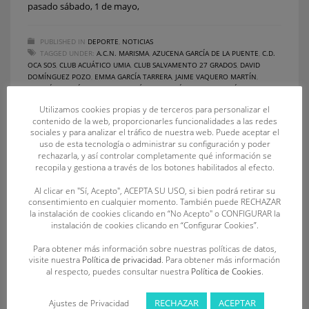
pasado sábado, 1 de mayo,
PUBLISHED IN
DEPORTE
,
NOTICIAS
TAGGED UNDER:
A.C.N. MARISMA
,
AZUCENA GARCÍA DE LA PUENTE
,
C.D.
OCA SOS
,
CLUB ACUÁTICO UMIA
,
CLUB SALVAMENTO 27 GRADOS
,
DAVID
DOMÍNGUEZ POZO
,
EMMA GARCÍA TARRERA
,
JAIME VAQUERO MARTÍN
,
JOAQUÍN MARTÍN ARCONADA
,
JOSÉ LUIS MARTÍN LAPRESA
,
MARÍA PILAR
GARCÍA GUILLÉN
,
MAYA TASIS CALLEJA
,
MNÁSTER
Utilizamos cookies propias y de terceros para personalizar el
contenido de la web, proporcionarles funcionalidades a las redes
sociales y para analizar el tráfico de nuestra web. Puede aceptar el
uso de esta tecnología o administrar su configuración y poder
rechazarla, y así controlar completamente qué información se
recopila y gestiona a través de los botones habilitados al efecto.
Al clicar en "Sí, Acepto", ACEPTA SU USO, si bien podrá retirar su
consentimiento en cualquier momento. También puede RECHAZAR
la instalación de cookies clicando en “No Acepto" o CONFIGURAR la
instalación de cookies clicando en “Configurar Cookies”.
Para obtener más información sobre nuestras políticas de datos,
visite nuestra
Política de privacidad
. Para obtener más información
al respecto, puedes consultar nuestra
Política de Cookies
.
RECHAZAR
ACEPTAR
Ajustes de Privacidad