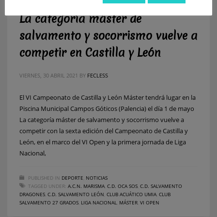
La categoría máster de
salvamento y socorrismo vuelve a
competir en Castilla y León
VIERNES, 30 ABRIL 2021
BY
FECLESS
El VI Campeonato de Castilla y León Máster tendrá lugar en la
Piscina Municipal Campos Góticos (Palencia) el día 1 de mayo
La categoría máster de salvamento y socorrismo vuelve a
competir con la sexta edición del Campeonato de Castilla y
León, en el marco del VI Open y la primera jornada de Liga
Nacional,
PUBLISHED IN
DEPORTE
,
NOTICIAS
TAGGED UNDER:
A.C.N. MARISMA
,
C.D. OCA SOS
,
C.D. SALVAMENTO
DRAGONES
,
C.D. SALVAMENTO LEÓN
,
CLUB ACUÁTICO UMIA
,
CLUB
SALVAMENTO 27 GRADOS
,
LIGA NACIONAL
,
MÁSTER
,
VI OPEN