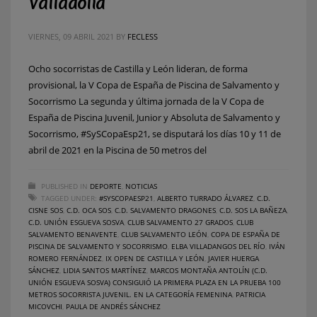
Valladolid
VIERNES, 09 ABRIL 2021
BY
FECLESS
Ocho socorristas de Castilla y León lideran, de forma
provisional, la V Copa de España de Piscina de Salvamento y
Socorrismo La segunda y última jornada de la V Copa de
España de Piscina Juvenil, Junior y Absoluta de Salvamento y
Socorrismo, #SySCopaEsp21, se disputará los días 10 y 11 de
abril de 2021 en la Piscina de 50 metros del
PUBLISHED IN
DEPORTE
,
NOTICIAS
TAGGED UNDER:
#SYSCOPAESP21
,
ALBERTO TURRADO ÁLVAREZ
,
C.D.
CISNE SOS
,
C.D. OCA SOS
,
C.D. SALVAMENTO DRAGONES
,
C.D. SOS LA BAÑEZA
,
C.D. UNIÓN ESGUEVA SOSVA
,
CLUB SALVAMENTO 27 GRADOS
,
CLUB
SALVAMENTO BENAVENTE
,
CLUB SALVAMENTO LEÓN
,
COPA DE ESPAÑA DE
PISCINA DE SALVAMENTO Y SOCORRISMO
,
ELBA VILLADANGOS DEL RÍO
,
IVÁN
ROMERO FERNÁNDEZ
,
IX OPEN DE CASTILLA Y LEÓN
,
JAVIER HUERGA
SÁNCHEZ
,
LIDIA SANTOS MARTÍNEZ
,
MARCOS MONTAÑA ANTOLÍN (C.D.
UNIÓN ESGUEVA SOSVA) CONSIGUIÓ LA PRIMERA PLAZA EN LA PRUEBA 100
METROS SOCORRISTA JUVENIL. EN LA CATEGORÍA FEMENINA
,
PATRICIA
MICOVCHI
,
PAULA DE ANDRÉS SÁNCHEZ