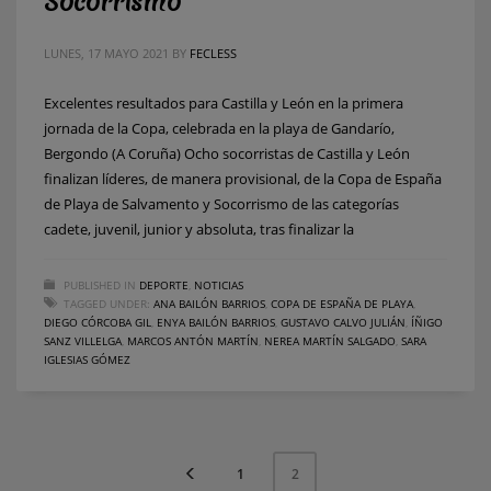
Socorrismo
LUNES, 17 MAYO 2021
BY
FECLESS
Excelentes resultados para Castilla y León en la primera
jornada de la Copa, celebrada en la playa de Gandarío,
Bergondo (A Coruña) Ocho socorristas de Castilla y León
finalizan líderes, de manera provisional, de la Copa de España
de Playa de Salvamento y Socorrismo de las categorías
cadete, juvenil, junior y absoluta, tras finalizar la
PUBLISHED IN
DEPORTE
,
NOTICIAS
TAGGED UNDER:
ANA BAILÓN BARRIOS
,
COPA DE ESPAÑA DE PLAYA
,
DIEGO CÓRCOBA GIL
,
ENYA BAILÓN BARRIOS
,
GUSTAVO CALVO JULIÁN
,
ÍÑIGO
SANZ VILLELGA
,
MARCOS ANTÓN MARTÍN
,
NEREA MARTÍN SALGADO
,
SARA
IGLESIAS GÓMEZ
1
2