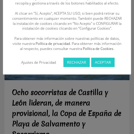
recopila y gestiona a través de los botones habilitados al efecto.
Al clicar en "Sí, Acepto", ACEPTA SU USO, si bien podrá retirar su
consentimiento en cualquier momento. También puede RECHAZAR
la instalación de cookies clicando en “No Acepto" o CONFIGURAR la
instalación de cookies clicando en “Configurar Cookies”.
Para obtener más información sobre nuestras políticas de datos,
visite nuestra
Política de privacidad
. Para obtener más información
al respecto, puedes consultar nuestra
Política de Cookies
.
RECHAZAR
ACEPTAR
Ajustes de Privacidad
Ocho socorristas de Castilla y
León lideran, de manera
provisional, la Copa de España de
Playa de Salvamento y