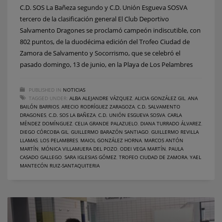
C.D. SOS La Bañeza segundo y C.D. Unión Esgueva SOSVA
tercero de la clasificación general El Club Deportivo
Salvamento Dragones se proclamó campeón indiscutible, con
802 puntos, de la duodécima edición del Trofeo Ciudad de
Zamora de Salvamento y Socorrismo, que se celebró el
pasado domingo, 13 de junio, en la Playa de Los Pelambres
PUBLISHED IN
NOTICIAS
TAGGED UNDER:
ALBA ALEJANDRE VÁZQUEZ
,
ALICIA GONZÁLEZ GIL
,
ANA
BAILÓN BARRIOS
,
ARECIO RODRÍGUEZ ZARAGOZA
,
C.D. SALVAMENTO
DRAGONES
,
C.D. SOS LA BAÑEZA
,
C.D. UNIÓN ESGUEVA SOSVA
,
CARLA
MÉNDEZ DOMÍNGUEZ
,
CELIA GRANDE PALAZUELO
,
DIANA TURRADO ÁLVAREZ
,
DIEGO CÓRCOBA GIL
,
GUILLERMO BARAZÓN SANTIAGO
,
GUILLERMO REVILLA
LLAMAS
,
LOS PELAMBRES
,
MAIOL GONZÁLEZ HORNA
,
MARCOS ANTÓN
MARTÍN
,
MÓNICA VILLAMUERA DEL POZO
,
ODEI VEGA MARTÍN
,
PAULA
CASADO GALLEGO
,
SARA IGLESIAS GÓMEZ
,
TROFEO CIUDAD DE ZAMORA
,
YAEL
MANTECÓN RUIZ-SANTAQUITERIA