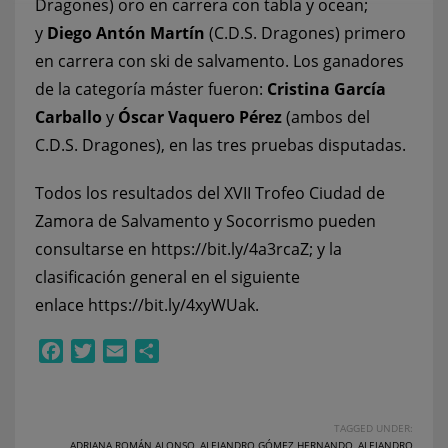
Dragones) oro en carrera con tabla y ocean;
y
Diego Antón Martín
(C.D.S. Dragones) primero
en carrera con ski de salvamento. Los ganadores
de la categoría máster fueron:
Cristina García
Carballo
y
Óscar Vaquero Pérez
(ambos del
C.D.S. Dragones), en las tres pruebas disputadas.
Todos los resultados del XVII Trofeo Ciudad de
Zamora de Salvamento y Socorrismo pueden
consultarse en
https://bit.ly/4a3rcaZ
; y la
clasificación general en el siguiente
enlace
https://bit.ly/4xyWUak
.
Facebook
Twitter
Email
Compartir
TAGGED UNDER:
ADRIANA ROMÁN ALONSO
,
ALEJANDRO GÓMEZ HERNANDO
,
ALEJANDRO