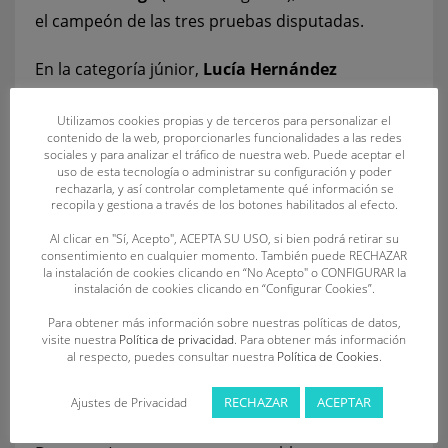
el campeón de las tres pruebas disputadas.
En la categoría júnior,
Lucía Hernández
Andrés
(C.D.S. Dragones) hizo triplete de victorias
Utilizamos cookies propias y de terceros para personalizar el
(carrera con tabla, ski y ocean); mientras que la
contenido de la web, proporcionarles funcionalidades a las redes
victoria masculina estuvo repartida entre
Rubén
sociales y para analizar el tráfico de nuestra web. Puede aceptar el
uso de esta tecnología o administrar su configuración y poder
Montaña Antolín
(C.D. Unión Esgueva SOSVA),
rechazarla, y así controlar completamente qué información se
recopila y gestiona a través de los botones habilitados al efecto.
en carrera con tabla de salvamento;
Luis Antón
Rodríguez
(C.D.S. Dragones), en carrera con ski
Al clicar en "Sí, Acepto", ACEPTA SU USO, si bien podrá retirar su
consentimiento en cualquier momento. También puede RECHAZAR
de salvamento; y
Marcos Revilla de Castro
(C.D.
la instalación de cookies clicando en “No Acepto" o CONFIGURAR la
instalación de cookies clicando en “Configurar Cookies”.
Oca SOS), en ocean.
Para obtener más información sobre nuestras políticas de datos,
Ana Bailón Barrios
(C.D.S. Dragones) logró la
visite nuestra
Política de privacidad
. Para obtener más información
al respecto, puedes consultar nuestra
Política de Cookies
.
victoria en todas las pruebas disputadas de la
categoría absoluta (carrera con tabla, ski y
RECHAZAR
ACEPTAR
Ajustes de Privacidad
ocean); siendo
Marcos Antón Martín
(C.D.S.