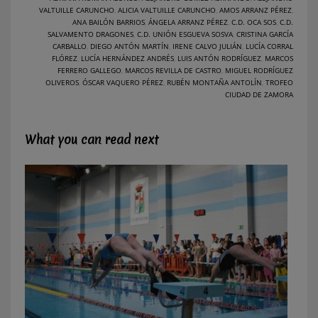
VALTUILLE CARUNCHO
,
ALICIA VALTUILLE CARUNCHO
,
AMOS ARRANZ PÉREZ
,
ANA BAILÓN BARRIOS
,
ÁNGELA ARRANZ PÉREZ
,
C.D. OCA SOS
,
C.D.
SALVAMENTO DRAGONES
,
C.D. UNIÓN ESGUEVA SOSVA
,
CRISTINA GARCÍA
CARBALLO
,
DIEGO ANTÓN MARTÍN
,
IRENE CALVO JULIÁN
,
LUCÍA CORRAL
FLÓREZ
,
LUCÍA HERNÁNDEZ ANDRÉS
,
LUIS ANTÓN RODRÍGUEZ
,
MARCOS
FERRERO GALLEGO
,
MARCOS REVILLA DE CASTRO
,
MIGUEL RODRÍGUEZ
OLIVEROS
,
ÓSCAR VAQUERO PÉREZ
,
RUBÉN MONTAÑA ANTOLÍN
,
TROFEO
CIUDAD DE ZAMORA
What you can read next