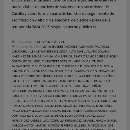
nueve clubes deportivos de salvamento y socorrismo de
Castilla y León, forman parte de las listas de seguimiento de
Tecnificación y Alto Nivel Nacional de piscina y playa de la
temporada 2024-2025, según ha hecho público la
PUBLISHED IN
DEPORTE
,
NOTICIAS
TAGGED UNDER:
ALBA ALEJANDRE VAZQUEZ
,
ALEJANDRA VALTUILLE
CARUNCHO
,
ÁLEX MIÑAMBRES MELGOSA
,
ALTO NIVEL
,
ÁLVARO SOLANO
MARTÍNEZ DE BAÑOS
,
ANA BAILÓN BARRIOS
,
BEATRIZ RAMOS CABEZAS
,
BORJA
GONZÁLEZ GALLEGO
,
C. MULTIDEPORTE VALLADOLID
,
C.A. TELENO
SALVAMENTO
,
C.D. 27 GRADOS
,
C.D. CISNE SOS
,
C.D. OCA SOS
,
C.D. SOS LA
BAÑEZA
,
C.D. UNIÓN ESGUEVA SOSVA
,
C.D.S. DRAGONES
,
C.S.S. BENAVENTE
,
CARLA REDONDO RODRÍGUEZ
,
CARMEN FRECHILLA PARDO
,
CARMEN PÉREZ
BALLESTEROS
,
CAROLINA GANADO AMADOR
,
CELIA GRANDE PALAZUELO
,
CINTIA FUENTE MORÁN
,
CLAUDIA DEL POZO CANO
,
DAVID PIÑÁN
GALLEGUILLOS
,
DIANA TURRADO ÁLVAREZ
,
DIEGO ANTÓN MARTÍN
,
DIEGO
BARBILLO RODRÍGUEZ
,
DIEGO CORCOBA GIL
,
DIEGO PALAZUELO TOLA
,
DIEGO
RETUERTO LIAÑO
,
DIRECCIÓN DE TECNIFICACIÓN Y ALTO NIVEL
,
GUILLERMO
REVILLA LLAMAS
,
HUGO VALENCIANO MIGUÉLEZ
,
INÉS PABLO MONTAÑÉS
,
ÍÑIGO SANZ VILLELGA
,
IRENE CALVO JULIÁN
,
JAVIER HUERGA SÁNCHEZ
,
JULIA
DOMINGO RUIZ
,
LOLA ALONSO PERAL
,
LUCÍA CORRAL FLÓREZ
,
LUCÍA
HERNÁNDEZ ANDRÉS
,
LUCÍA ZORRILLA FERNÁNDEZ
,
MANUEL GARCÍA GARCÍA
,
MARCOS ANTÓN MARTÍN
,
MARCOS FERRERO GALLEGO
,
MARCOS SAN JOSÉ