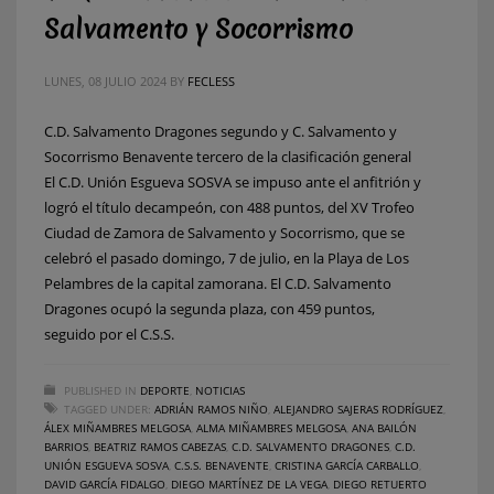
Salvamento y Socorrismo
LUNES, 08 JULIO 2024
BY
FECLESS
C.D. Salvamento Dragones segundo y C. Salvamento y
Socorrismo Benavente tercero de la clasificación general
El C.D. Unión Esgueva SOSVA se impuso ante el anfitrión y
logró el título decampeón, con 488 puntos, del XV Trofeo
Ciudad de Zamora de Salvamento y Socorrismo, que se
celebró el pasado domingo, 7 de julio, en la Playa de Los
Pelambres de la capital zamorana. El C.D. Salvamento
Dragones ocupó la segunda plaza, con 459 puntos,
seguido por el C.S.S.
PUBLISHED IN
DEPORTE
,
NOTICIAS
TAGGED UNDER:
ADRIÁN RAMOS NIÑO
,
ALEJANDRO SAJERAS RODRÍGUEZ
,
ÁLEX MIÑAMBRES MELGOSA
,
ALMA MIÑAMBRES MELGOSA
,
ANA BAILÓN
BARRIOS
,
BEATRIZ RAMOS CABEZAS
,
C.D. SALVAMENTO DRAGONES
,
C.D.
UNIÓN ESGUEVA SOSVA
,
C.S.S. BENAVENTE
,
CRISTINA GARCÍA CARBALLO
,
DAVID GARCÍA FIDALGO
,
DIEGO MARTÍNEZ DE LA VEGA
,
DIEGO RETUERTO