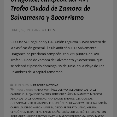
Trofeo Ciudad de Zamora de
Salvamento y Socorrismo
LUNES, 16 JUNIO 2025
BY
FECLESS
C.D. Oca SOS segundo y C.D. Unión Esgueva SOSVA tercero de
la clasificación general El club anfitrión, C.D. Salvamento
Dragones, se proclamó campeón, con 751 puntos, del XVI
Trofeo Ciudad de Zamora de Salvamento y Socorrismo, que
se celebró el pasado domingo, 15 de junio, en la Playa de Los
Pelambres de la capital zamorana
PUBLISHED IN
DEPORTE
,
NOTICIAS
TAGGED UNDER:
ADAY MARTÍNEZ CUERVO
,
ALEJANDRA VALTUILLE
CARUNCHO
,
ALEJANDRO SAJERAS RODRÍGUEZ
,
ÁLEX MIÑAMBRES MELGOSA
,
ALICIA VALTUILLE CARUNCHO
,
ANA BAILÓN BARRIOS
,
C.D. OCA SOS
,
C.D. SALVAMENTO DRAGONES
,
C.D. UNIÓN ESGUEVA SOSVA
,
CRISTINA GARCÍA
CARBALLO
,
DIEGO ANTÓN MARTÍN
,
DIEGO RETUERTO LIAÑO
,
HELENA
CENDÓN CARRERA
,
IRENE CALVO JULIÁN
,
LUCÍA CORRAL FLÓREZ
,
LUIS ANTÓN
RODRÍGUEZ
,
MARCOS ANTÓN MARTÍN
,
MARCOS FERRERO GALLEGO
,
MATEO