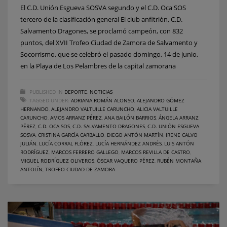
El C.D. Unión Esgueva SOSVA segundo y el C.D. Oca SOS
tercero de la clasificación general El club anfitrión, C.D.
Salvamento Dragones, se proclamó campeón, con 832
puntos, del XVII Trofeo Ciudad de Zamora de Salvamento y
Socorrismo, que se celebró el pasado domingo, 14 de junio,
en la Playa de Los Pelambres de la capital zamorana
PUBLISHED IN
DEPORTE
,
NOTICIAS
TAGGED UNDER:
ADRIANA ROMÁN ALONSO
,
ALEJANDRO GÓMEZ
HERNANDO
,
ALEJANDRO VALTUILLE CARUNCHO
,
ALICIA VALTUILLE
CARUNCHO
,
AMOS ARRANZ PÉREZ
,
ANA BAILÓN BARRIOS
,
ÁNGELA ARRANZ
PÉREZ
,
C.D. OCA SOS
,
C.D. SALVAMENTO DRAGONES
,
C.D. UNIÓN ESGUEVA
SOSVA
,
CRISTINA GARCÍA CARBALLO
,
DIEGO ANTÓN MARTÍN
,
IRENE CALVO
JULIÁN
,
LUCÍA CORRAL FLÓREZ
,
LUCÍA HERNÁNDEZ ANDRÉS
,
LUIS ANTÓN
RODRÍGUEZ
,
MARCOS FERRERO GALLEGO
,
MARCOS REVILLA DE CASTRO
,
MIGUEL RODRÍGUEZ OLIVEROS
,
ÓSCAR VAQUERO PÉREZ
,
RUBÉN MONTAÑA
ANTOLÍN
,
TROFEO CIUDAD DE ZAMORA