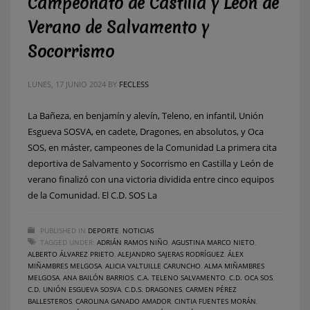
Campeonato de Castilla y León de
Verano de Salvamento y
Socorrismo
LUNES, 17 JUNIO 2024
BY
FECLESS
La Bañeza, en benjamín y alevín, Teleno, en infantil, Unión
Esgueva SOSVA, en cadete, Dragones, en absolutos, y Oca
SOS, en máster, campeones de la Comunidad La primera cita
deportiva de Salvamento y Socorrismo en Castilla y León de
verano finalizó con una victoria dividida entre cinco equipos
de la Comunidad. El C.D. SOS La
PUBLISHED IN
DEPORTE
,
NOTICIAS
TAGGED UNDER:
ADRIÁN RAMOS NIÑO
,
AGUSTINA MARCO NIETO
,
ALBERTO ÁLVAREZ PRIETO
,
ALEJANDRO SAJERAS RODRÍGUEZ
,
ÁLEX
MIÑAMBRES MELGOSA
,
ALICIA VALTUILLE CARUNCHO
,
ALMA MIÑAMBRES
MELGOSA
,
ANA BAILÓN BARRIOS
,
C.A. TELENO SALVAMENTO
,
C.D. OCA SOS
,
C.D. UNIÓN ESGUEVA SOSVA
,
C.D.S. DRAGONES
,
CARMEN PÉREZ
BALLESTEROS
,
CAROLINA GANADO AMADOR
,
CINTIA FUENTES MORÁN
,