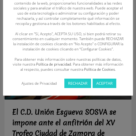
contenido de la web, proporcionarles funcionalidades a las redes
MARTÍN CANIBAÑO ÁLVAREZ
,
MARTÍN GUTIÉRREZ CASIELLES
,
SPANISH SPRING
sociales y para analizar el tráfico de nuestra web. Puede aceptar el
BEACH CUP
,
VICTORIA BRÍMEZ AGUILAR
uso de esta tecnología o administrar su configuración y poder
rechazarla, y así controlar completamente qué información se
recopila y gestiona a través de los botones habilitados al efecto.
Al clicar en "Sí, Acepto", ACEPTA SU USO, si bien podrá retirar su
consentimiento en cualquier momento. También puede RECHAZAR
la instalación de cookies clicando en “No Acepto" o CONFIGURAR la
instalación de cookies clicando en “Configurar Cookies”.
Para obtener más información sobre nuestras políticas de datos,
visite nuestra
Política de privacidad
. Para obtener más información
al respecto, puedes consultar nuestra
Política de Cookies
.
RECHAZAR
ACEPTAR
Ajustes de Privacidad
El C.D. Unión Esgueva SOSVA se
impone ante el anfitrión del XV
Trofeo Ciudad de Zamora de