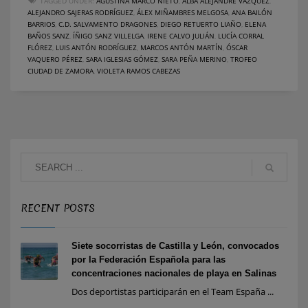
TAGGED UNDER:
AGUSTINA MARCO NIETO
,
ALBA ALEJANDRE VÁZQUEZ
,
ALEJANDRO SAJERAS RODRÍGUEZ
,
ÁLEX MIÑAMBRES MELGOSA
,
ANA BAILÓN
BARRIOS
,
C.D. SALVAMENTO DRAGONES
,
DIEGO RETUERTO LIAÑO
,
ELENA
BAÑOS SANZ
,
ÍÑIGO SANZ VILLELGA
,
IRENE CALVO JULIÁN
,
LUCÍA CORRAL
FLÓREZ
,
LUIS ANTÓN RODRÍGUEZ
,
MARCOS ANTÓN MARTÍN
,
ÓSCAR
VAQUERO PÉREZ
,
SARA IGLESIAS GÓMEZ
,
SARA PEÑA MERINO
,
TROFEO
CIUDAD DE ZAMORA
,
VIOLETA RAMOS CABEZAS
RECENT POSTS
Siete socorristas de Castilla y León, convocados
por la Federación Española para las
concentraciones nacionales de playa en Salinas
Dos deportistas participarán en el Team España ...