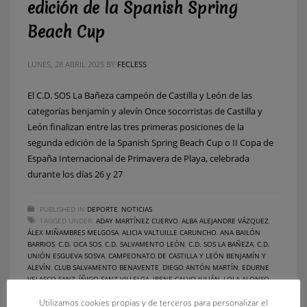
edición de la Spanish Spring
Beach Cup
LUNES, 28 ABRIL 2025
BY
FECLESS
El C.D. SOS La Bañeza campeón de Castilla y León de las
categorías benjamín y alevín Once socorristas de Castilla y
León finalizan entre las tres primeras posiciones de la
segunda edición de la Spanish Spring Beach Cup o II Copa de
España Internacional de Primavera de Playa, celebrada
durante los días 26 y 27
PUBLISHED IN
DEPORTE
,
NOTICIAS
TAGGED UNDER:
ADAY MARTÍNEZ CUERVO
,
ALBA ALEJANDRE VÁZQUEZ
,
ÁLEX MIÑAMBRES MELGOSA
,
ALICIA VALTUILLE CARUNCHO
,
ANA BAILÓN
BARRIOS
,
C.D. OCA SOS
,
C.D. SALVAMENTO LEÓN
,
C.D. SOS LA BAÑEZA
,
C.D.
UNIÓN ESGUEVA SOSVA
,
CAMPEONATO DE CASTILLA Y LEÓN BENJAMÍN Y
ALEVÍN
,
CLUB SALVAMENTO BENAVENTE
,
DIEGO ANTÓN MARTÍN
,
EDURNE
VELASCO SANZ
,
ÍÑIGO SANZ VILLELGA
,
IRENE CALVO JULIÁN
,
LOLA ALONSO
PERAL
,
LUCAS GONZÁLEZ RECUERO
,
LUCÍA CORRAL FLÓREZ
,
LUCÍA
Utilizamos cookies propias y de terceros para personalizar el
HERNÁNDEZ ANDRÉS
,
MANUEL GARCÍA GARCÍA
,
MARCOS ANTÓN MARTÍN
,