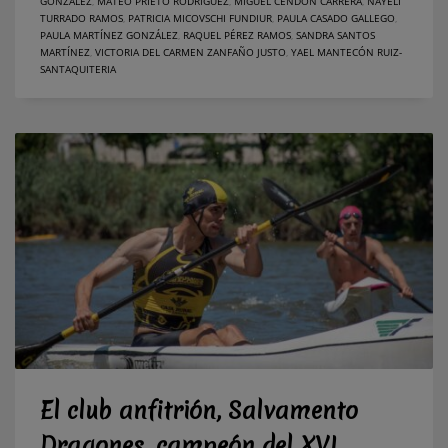
GONZÁLEZ
,
MATEO PRIETO RODRÍGUEZ
,
MIGUEL CENDÓN CARRERA
,
NAYELI
TURRADO RAMOS
,
PATRICIA MICOVSCHI FUNDIUR
,
PAULA CASADO GALLEGO
,
PAULA MARTÍNEZ GONZÁLEZ
,
RAQUEL PÉREZ RAMOS
,
SANDRA SANTOS
MARTÍNEZ
,
VICTORIA DEL CARMEN ZANFAÑO JUSTO
,
YAEL MANTECÓN RUIZ-
SANTAQUITERIA
El club anfitrión, Salvamento
Dragones, campeón del XVI