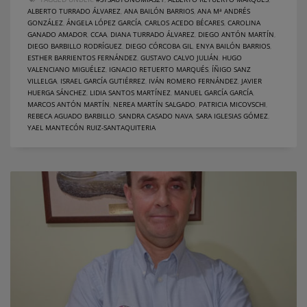
ALBERTO TURRADO ÁLVAREZ
,
ANA BAILÓN BARRIOS
,
ANA Mª ANDRÉS
GONZÁLEZ
,
ÁNGELA LÓPEZ GARCÍA
,
CARLOS ACEDO BÉCARES
,
CAROLINA
GANADO AMADOR
,
CCAA
,
DIANA TURRADO ÁLVAREZ
,
DIEGO ANTÓN MARTÍN
,
DIEGO BARBILLO RODRÍGUEZ
,
DIEGO CÓRCOBA GIL
,
ENYA BAILÓN BARRIOS
,
ESTHER BARRIENTOS FERNÁNDEZ
,
GUSTAVO CALVO JULIÁN
,
HUGO
VALENCIANO MIGUÉLEZ
,
IGNACIO RETUERTO MARQUÉS
,
ÍÑIGO SANZ
VILLELGA
,
ISRAEL GARCÍA GUTIÉRREZ
,
IVÁN ROMERO FERNÁNDEZ
,
JAVIER
HUERGA SÁNCHEZ
,
LIDIA SANTOS MARTÍNEZ
,
MANUEL GARCÍA GARCÍA
,
MARCOS ANTÓN MARTÍN
,
NEREA MARTÍN SALGADO
,
PATRICIA MICOVSCHI
,
REBECA AGUADO BARBILLO
,
SANDRA CASADO NAVA
,
SARA IGLESIAS GÓMEZ
,
YAEL MANTECÓN RUIZ-SANTAQUITERIA