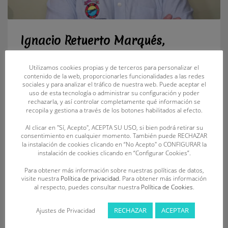
Ignacio Retuerto Marqués,
reelegido presidente de la
Utilizamos cookies propias y de terceros para personalizar el
Federación de Salvamento y
contenido de la web, proporcionarles funcionalidades a las redes
sociales y para analizar el tráfico de nuestra web. Puede aceptar el
Socorrismo de Castilla y León
uso de esta tecnología o administrar su configuración y poder
rechazarla, y así controlar completamente qué información se
recopila y gestiona a través de los botones habilitados al efecto.
SÁBADO, 23 ENERO 2021
BY
FECLESS
Al clicar en "Sí, Acepto", ACEPTA SU USO, si bien podrá retirar su
consentimiento en cualquier momento. También puede RECHAZAR
La elección contó con la unanimidad de los presentes en la
la instalación de cookies clicando en “No Acepto" o CONFIGURAR la
Asamblea General realizada de forma telemática Ignacio
instalación de cookies clicando en “Configurar Cookies”.
Retuerto Marqués ha sido reelegido presidente de la
Para obtener más información sobre nuestras políticas de datos,
Federación de Salvamento y Socorrismo de Castilla y León
visite nuestra
Política de privacidad
. Para obtener más información
al respecto, puedes consultar nuestra
Política de Cookies
.
(FECLESS), para el mandato 2020-2024, por unanimidad de los
presentes en la Asamblea General, realizada de forma
RECHAZAR
ACEPTAR
Ajustes de Privacidad
telemática el pasado viernes 22 de enero de 2021 y