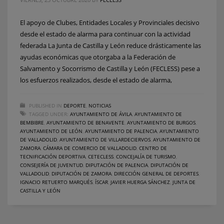
El apoyo de Clubes, Entidades Locales y Provinciales decisivo
desde el estado de alarma para continuar con la actividad
federada La Junta de Castilla y León reduce drásticamente las
ayudas económicas que otorgaba a la Federación de
Salvamento y Socorrismo de Castilla y León (FECLESS) pese a
los esfuerzos realizados, desde el estado de alarma,
PUBLISHED IN
DEPORTE
,
NOTICIAS
TAGGED UNDER:
AYUNTAMIENTO DE ÁVILA
,
AYUNTAMIENTO DE
BEMBIBRE
,
AYUNTAMIENTO DE BENAVENTE
,
AYUNTAMIENTO DE BURGOS
,
AYUNTAMIENTO DE LEÓN
,
AYUNTAMIENTO DE PALENCIA
,
AYUNTAMIENTO
DE VALLADOLID
,
AYUNTAMIENTO DE VILLARDECIERVOS
,
AYUNTAMIENTO DE
ZAMORA
,
CÁMARA DE COMERCIO DE VALLADOLID
,
CENTRO DE
TECNIFICACIÓN DEPORTIVA
,
CETECLESS
,
CONCEJALÍA DE TURISMO
,
CONSEJERÍA DE JUVENTUD
,
DIPUTACIÓN DE PALENCIA
,
DIPUTACIÓN DE
VALLADOLID
,
DIPUTACIÓN DE ZAMORA
,
DIRECCIÓN GENERAL DE DEPORTES
,
IGNACIO RETUERTO MARQUÉS
,
ÍSCAR
,
JAVIER HUERGA SÁNCHEZ
,
JUNTA DE
CASTILLA Y LEÓN