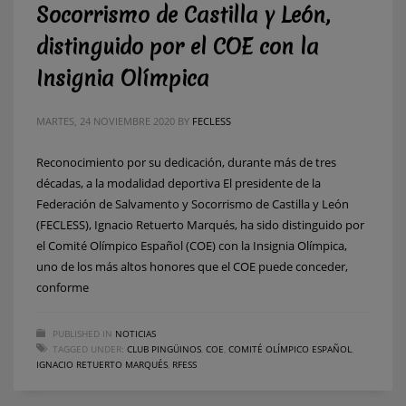
Socorrismo de Castilla y León,
distinguido por el COE con la
Insignia Olímpica
MARTES, 24 NOVIEMBRE 2020
BY
FECLESS
Reconocimiento por su dedicación, durante más de tres
décadas, a la modalidad deportiva El presidente de la
Federación de Salvamento y Socorrismo de Castilla y León
(FECLESS), Ignacio Retuerto Marqués, ha sido distinguido por
el Comité Olímpico Español (COE) con la Insignia Olímpica,
uno de los más altos honores que el COE puede conceder,
conforme
PUBLISHED IN
NOTICIAS
TAGGED UNDER:
CLUB PINGÜINOS
,
COE
,
COMITÉ OLÍMPICO ESPAÑOL
,
IGNACIO RETUERTO MARQUÉS
,
RFESS