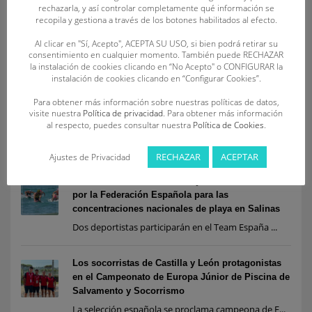
YAEL MANTECÓN RUIZ-SANTAQUITERIA
rechazarla, y así controlar completamente qué información se
recopila y gestiona a través de los botones habilitados al efecto.
Al clicar en "Sí, Acepto", ACEPTA SU USO, si bien podrá retirar su
consentimiento en cualquier momento. También puede RECHAZAR
la instalación de cookies clicando en “No Acepto" o CONFIGURAR la
instalación de cookies clicando en “Configurar Cookies”.
Para obtener más información sobre nuestras políticas de datos,
visite nuestra
Política de privacidad
. Para obtener más información
al respecto, puedes consultar nuestra
Política de Cookies
.
RECENT POSTS
RECHAZAR
ACEPTAR
Ajustes de Privacidad
Siete socorristas de Castilla y León, convocados
por la Federación Española para las
concentraciones nacionales de playa en Salinas
Dos deportistas participarán en el Team España ...
Los socorristas de Castilla y León protagonistas
en el Campeonato de Europa Júnior de Piscina de
Salvamento y Socorrismo
La selección española se proclama campeona de E...