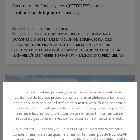
Socorrismo de Castilla y León (CETECLESS), con la
colaboración de la Junta de Castilla y
PUBLISHED IN
DEPORTE
,
NOTICIAS
TAGGED UNDER:
BEATRIZ RAMOS CABEZAS
,
C.D. SALVAMENTO
DRAGONES
,
C.D. SOS LA BALEZA
,
C.D. UNIÓN ESGUEVA SOSVA
,
C.S.S.
BENAVENTE
,
DAVID PIÑÁN GALLEGUILLOS
,
DIEGO ANTÓN MARTÍN
,
GUILLERMO REVILLA LLAMAS
,
ÍÑIGO SANZ VILLELGA
,
IRENE CALVO JULIÁN
,
LUCÍA HERNÁNDEZ ANDRÉS
,
NEREA MARTÍN SALGADO
,
SARA PEÑA MERINO
Utilizamos cookies propias y de terceros para personalizar el
contenido de la web, proporcionarles funcionalidades a las redes
sociales y para analizar el tráfico de nuestra web. Puede aceptar el
uso de esta tecnología o administrar su configuración y poder
rechazarla, y así controlar completamente qué información se
recopila y gestiona a través de los botones habilitados al efecto.
Al clicar en "Sí, Acepto", ACEPTA SU USO, si bien podrá retirar su
consentimiento en cualquier momento. También puede RECHAZAR
la instalación de cookies clicando en “No Acepto" o CONFIGURAR la