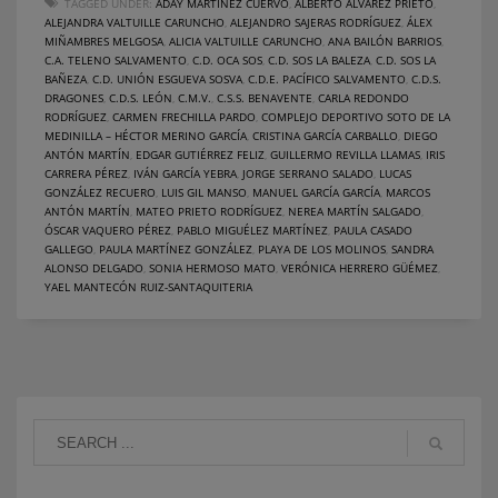
TAGGED UNDER:
ADAY MARTÍNEZ CUERVO
,
ALBERTO ÁLVAREZ PRIETO
,
ALEJANDRA VALTUILLE CARUNCHO
,
ALEJANDRO SAJERAS RODRÍGUEZ
,
ÁLEX
MIÑAMBRES MELGOSA
,
ALICIA VALTUILLE CARUNCHO
,
ANA BAILÓN BARRIOS
,
C.A. TELENO SALVAMENTO
,
C.D. OCA SOS
,
C.D. SOS LA BALEZA
,
C.D. SOS LA
BAÑEZA
,
C.D. UNIÓN ESGUEVA SOSVA
,
C.D.E. PACÍFICO SALVAMENTO
,
C.D.S.
DRAGONES
,
C.D.S. LEÓN
,
C.M.V.
,
C.S.S. BENAVENTE
,
CARLA REDONDO
RODRÍGUEZ
,
CARMEN FRECHILLA PARDO
,
COMPLEJO DEPORTIVO SOTO DE LA
MEDINILLA – HÉCTOR MERINO GARCÍA
,
CRISTINA GARCÍA CARBALLO
,
DIEGO
ANTÓN MARTÍN
,
EDGAR GUTIÉRREZ FELIZ
,
GUILLERMO REVILLA LLAMAS
,
IRIS
CARRERA PÉREZ
,
IVÁN GARCÍA YEBRA
,
JORGE SERRANO SALADO
,
LUCAS
GONZÁLEZ RECUERO
,
LUIS GIL MANSO
,
MANUEL GARCÍA GARCÍA
,
MARCOS
ANTÓN MARTÍN
,
MATEO PRIETO RODRÍGUEZ
,
NEREA MARTÍN SALGADO
,
ÓSCAR VAQUERO PÉREZ
,
PABLO MIGUÉLEZ MARTÍNEZ
,
PAULA CASADO
GALLEGO
,
PAULA MARTÍNEZ GONZÁLEZ
,
PLAYA DE LOS MOLINOS
,
SANDRA
ALONSO DELGADO
,
SONIA HERMOSO MATO
,
VERÓNICA HERRERO GÜÉMEZ
,
YAEL MANTECÓN RUIZ-SANTAQUITERIA