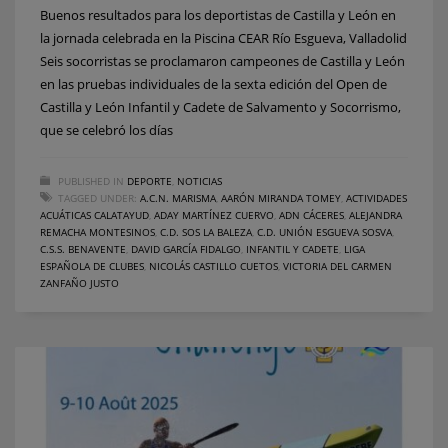
Buenos resultados para los deportistas de Castilla y León en
la jornada celebrada en la Piscina CEAR Río Esgueva, Valladolid
Seis socorristas se proclamaron campeones de Castilla y León
en las pruebas individuales de la sexta edición del Open de
Castilla y León Infantil y Cadete de Salvamento y Socorrismo,
que se celebró los días
PUBLISHED IN
DEPORTE
,
NOTICIAS
TAGGED UNDER:
A.C.N. MARISMA
,
AARÓN MIRANDA TOMEY
,
ACTIVIDADES
ACUÁTICAS CALATAYUD
,
ADAY MARTÍNEZ CUERVO
,
ADN CÁCERES
,
ALEJANDRA
REMACHA MONTESINOS
,
C.D. SOS LA BALEZA
,
C.D. UNIÓN ESGUEVA SOSVA
,
C.S.S. BENAVENTE
,
DAVID GARCÍA FIDALGO
,
INFANTIL Y CADETE
,
LIGA
ESPAÑOLA DE CLUBES
,
NICOLÁS CASTILLO CUETOS
,
VICTORIA DEL CARMEN
ZANFAÑO JUSTO