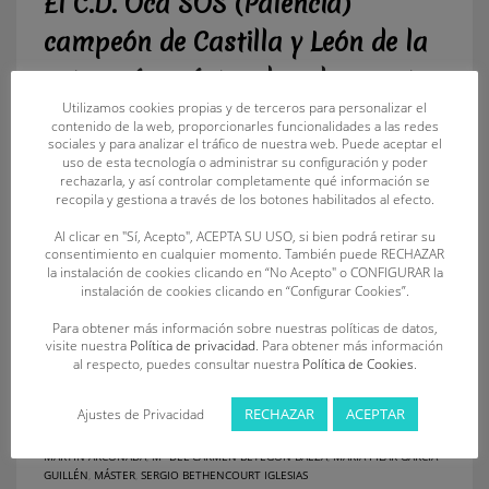
El C.D. Oca SOS (Palencia)
campeón de Castilla y León de la
categoría máster de salvamento
Utilizamos cookies propias y de terceros para personalizar el
y socorrismo
contenido de la web, proporcionarles funcionalidades a las redes
sociales y para analizar el tráfico de nuestra web. Puede aceptar el
uso de esta tecnología o administrar su configuración y poder
LUNES, 29 ENERO 2024
BY
FECLESS
rechazarla, y así controlar completamente qué información se
recopila y gestiona a través de los botones habilitados al efecto.
12 nuevas mejores marcas autonómicas durante la cita
Al clicar en "Sí, Acepto", ACEPTA SU USO, si bien podrá retirar su
autonómica disputada en Palencia El C.D. Oca SOS, de
consentimiento en cualquier momento. También puede RECHAZAR
Palencia, se proclamó campeón de Castilla y León de la
la instalación de cookies clicando en “No Acepto" o CONFIGURAR la
instalación de cookies clicando en “Configurar Cookies”.
categoría máster en el IX Campeonato de Castilla y León, IX
Open Máster y tercera jornada de la Liga Española de Clubes
Para obtener más información sobre nuestras políticas de datos,
Máster de Salvamento y Socorrismo, que
visite nuestra
Política de privacidad
. Para obtener más información
al respecto, puedes consultar nuestra
Política de Cookies
.
PUBLISHED IN
DEPORTE
,
NOTICIAS
RECHAZAR
ACEPTAR
Ajustes de Privacidad
TAGGED UNDER:
CÉSAR DEL AMO GALÁN
,
CÉSAR TIJERO VALLEJO
,
EVA
MARÍA HERAS GONZÁLEZ
,
JAIME VAQUERO MARTÍN
,
JOAQUÍN MARTÍN
MARTÍN ARCONADA
,
Mª DEL CARMEN BETEGÓN BAEZA
,
MARÍA PILAR GARCÍA
GUILLÉN
,
MÁSTER
,
SERGIO BETHENCOURT IGLESIAS