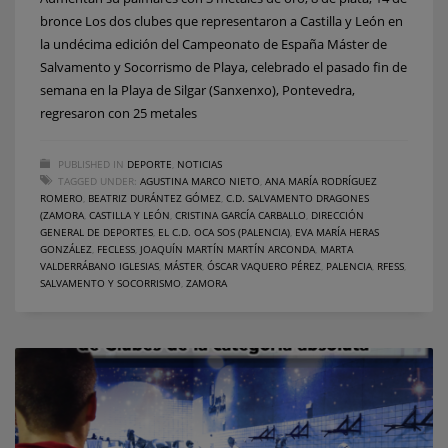
bronce Los dos clubes que representaron a Castilla y León en
la undécima edición del Campeonato de España Máster de
Salvamento y Socorrismo de Playa, celebrado el pasado fin de
semana en la Playa de Silgar (Sanxenxo), Pontevedra,
regresaron con 25 metales
PUBLISHED IN
DEPORTE
,
NOTICIAS
TAGGED UNDER:
AGUSTINA MARCO NIETO
,
ANA MARÍA RODRÍGUEZ
ROMERO
,
BEATRIZ DURÁNTEZ GÓMEZ
,
C.D. SALVAMENTO DRAGONES
(ZAMORA
,
CASTILLA Y LEÓN
,
CRISTINA GARCÍA CARBALLO
,
DIRECCIÓN
GENERAL DE DEPORTES
,
EL C.D. OCA SOS (PALENCIA)
,
EVA MARÍA HERAS
GONZÁLEZ
,
FECLESS
,
JOAQUÍN MARTÍN MARTÍN ARCONDA
,
MARTA
VALDERRÁBANO IGLESIAS
,
MÁSTER
,
ÓSCAR VAQUERO PÉREZ
,
PALENCIA
,
RFESS
,
SALVAMENTO Y SOCORRISMO
,
ZAMORA