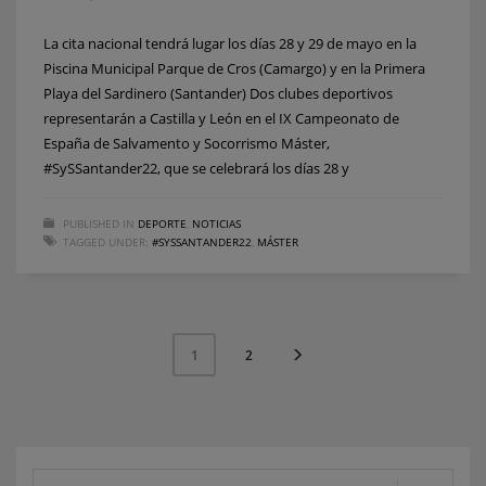
La cita nacional tendrá lugar los días 28 y 29 de mayo en la
Piscina Municipal Parque de Cros (Camargo) y en la Primera
Playa del Sardinero (Santander) Dos clubes deportivos
representarán a Castilla y León en el IX Campeonato de
España de Salvamento y Socorrismo Máster,
#SySSantander22, que se celebrará los días 28 y
PUBLISHED IN
DEPORTE
,
NOTICIAS
TAGGED UNDER:
#SYSSANTANDER22
,
MÁSTER
2
1