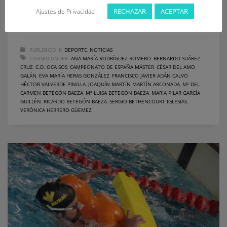
Campeonato de España Máster de Piscina de Salvamento y
RECHAZAR
ACEPTAR
Ajustes de Privacidad
Socorrismo, celebrado el pasado fin de semana en la Piscina
Municipal Campos Góticos (Palencia), lograron 21 metales
PUBLISHED IN
DEPORTE
,
NOTICIAS
TAGGED UNDER:
ANA MARÍA RODRÍGUEZ ROMERO
,
BERNARDO SUÁREZ
CRUZ
,
C.D. OCA SOS
,
CAMPEONATO DE ESPAÑA MÁSTER
,
CÉSAR DEL AMO
GALÁN
,
EVA MARÍA HERAS GONZÁLEZ
,
FRANCISCO JAVIER ADÁN CALVO
,
HÉCTOR VALVERDE PINILLA
,
JOAQUÍN MARTÍN MARTÍN ARCONADA
,
Mª DEL
CARMEN BETEGÓN BAEZA
,
Mª LUISA BETEGÓN BAEZA
,
MARÍA PILAR GARCÍA
GUILLÉN
,
RICARDO BETEGÓN BAEZA
,
SERGIO BETHENCOURT IGLESIAS
,
VERÓNICA HERRERO GÜEMEZ