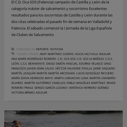
El C.D. Oca SOS (Palencia) campeón de Castilla y León de la
categoría máster de salvamento y socorrismo Excelentes
resultados para los socorristas de Castilla y León durante las
dos citas celebradas el pasado fin de semana en Valladolid y
Palencia. El sábado comenzó la I Jornada de la Liga Española
de Clubes de Salvamento
PUBLISHED IN
DEPORTE
,
NOTICIAS
TAGGED UNDER:
ADAY MARTÍNEZ CUERVO
,
ALICIA VALTUILLE AGUILAR
,
ANA MARÍA RODRÍGUEZ ROMERO
,
C.D. OCA SOS
,
C.D. SOS LA BAÑEZA
,
C.D.S.
LEÓN
,
C.S.S. BENAVENTE
,
DIEGO SIMÓN PASCUAL
,
EDURNE VELASCO SANZ
,
FRANCISCO JAVIER ADÁN CALVO
,
HÉCTOR VALVERDE PINILLA
,
JAIME VAQUERO
MARTÍN
,
JOAQUÍN MARTÍN MARTÍN ARCONADA
,
LUCAS GONZÁLEZ RECUERO
,
MARÍA SONIA HERMOSO MAYO
,
MARTA CARUNCHO LUNA
,
MARTÍN CANIBAÑO
ÁLVAREZ
,
MARTÍN GUTIÉRREZ CASIELLES
,
PABLO MIGUÉLEZ MARTÍNEZ
,
RENEE
ROMERO FRAILE
,
SERGIO GARCÍA LOZANO
,
VERÓNICA HERRERO GÜÉMEZ
,
VICTORIA BRÍMEZ AGUILAR