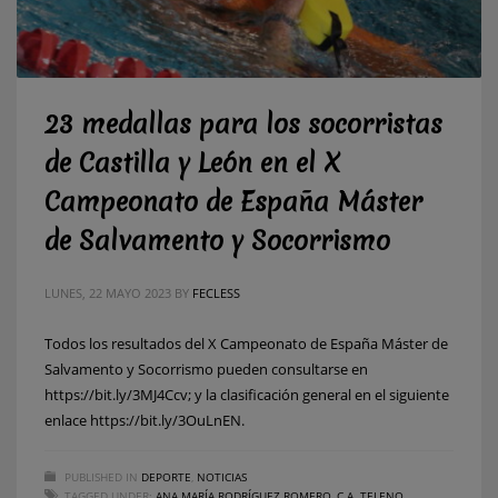
23 medallas para los socorristas
de Castilla y León en el X
Campeonato de España Máster
de Salvamento y Socorrismo
LUNES, 22 MAYO 2023
BY
FECLESS
Todos los resultados del X Campeonato de España Máster de
Salvamento y Socorrismo pueden consultarse en
https://bit.ly/3MJ4Ccv; y la clasificación general en el siguiente
enlace https://bit.ly/3OuLnEN.
PUBLISHED IN
DEPORTE
,
NOTICIAS
TAGGED UNDER:
ANA MARÍA RODRÍGUEZ ROMERO
,
C.A. TELENO