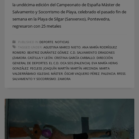
la undécima edición del Campeonato de España Máster de
Salvamento y Socorrismo de Playa, celebrado el pasado fin de
semana en la Playa de Silgar (Sanxenxo), Pontevedra,
regresaron con 25 metales
PUBLISHED IN
DEPORTE
,
NOTICIAS
TAGGED UNDER:
AGUSTINA MARCO NIETO
,
ANA MARÍA RODRÍGUEZ
ROMERO
,
BEATRIZ DURÁNTEZ GÓMEZ
,
C.D. SALVAMENTO DRAGONES
(ZAMORA
,
CASTILLA Y LEÓN
,
CRISTINA GARCÍA CARBALLO
,
DIRECCIÓN
GENERAL DE DEPORTES
,
EL C.D. OCA SOS (PALENCIA)
,
EVA MARÍA HERAS
GONZÁLEZ
,
FECLESS
,
JOAQUÍN MARTÍN MARTÍN ARCONDA
,
MARTA
VALDERRÁBANO IGLESIAS
,
MÁSTER
,
ÓSCAR VAQUERO PÉREZ
,
PALENCIA
,
RFESS
,
SALVAMENTO Y SOCORRISMO
,
ZAMORA