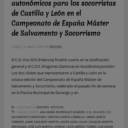
autonómicos para los socorristas
de Castilla y León en el
Campeonato de España Máster
de Salvamento y Socorrismo
LUNES, 31 MAYO 2021
BY
FECLESS
El C.D. Oca SOS (Palencia) finalizó cuarto en la clasificación
general y el C.D.S. Dragones (Zamora) en duodécima posición
Los dos clubes que representaron a Castilla y León en la
octava edición del Campeonato de España Máster de
Salvamento y Socorrismo, celebrado el pasado fin de semana
en la Piscina Municipal de Durango y en
PUBLISHED IN
DEPORTE
,
NOTICIAS
TAGGED UNDER:
ANA MARÍA RODRÍGUEZ ROMERO
,
C.D. OCA SOS
,
C.D.
SALVAMENTO DRAGONES
,
CRISTINA GARCÍA CARBALLO
,
EMMA GARCÍA
TARRERO
,
JAIME VAQUERO MARTÍN
,
JAVIER ADÁN CALVO
,
JOAQUÍN MARTÍN
ARCONADA
,
JOSÉ LUIS MARTÍN LAPRESA
,
LUCÍA IBÁÑEZ TORRES
,
LUIS JAVIER