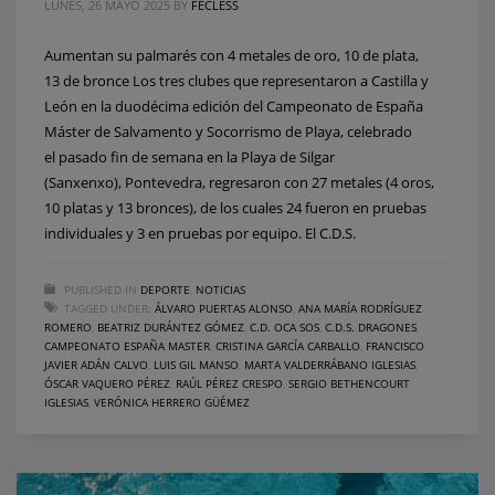
LUNES, 26 MAYO 2025
BY
FECLESS
Aumentan su palmarés con 4 metales de oro, 10 de plata,
13 de bronce Los tres clubes que representaron a Castilla y
León en la duodécima edición del Campeonato de España
Máster de Salvamento y Socorrismo de Playa, celebrado
el pasado fin de semana en la Playa de Silgar
(Sanxenxo), Pontevedra, regresaron con 27 metales (4 oros,
10 platas y 13 bronces), de los cuales 24 fueron en pruebas
individuales y 3 en pruebas por equipo. El C.D.S.
PUBLISHED IN
DEPORTE
,
NOTICIAS
TAGGED UNDER:
ÁLVARO PUERTAS ALONSO
,
ANA MARÍA RODRÍGUEZ
ROMERO
,
BEATRIZ DURÁNTEZ GÓMEZ
,
C.D. OCA SOS
,
C.D.S. DRAGONES
,
CAMPEONATO ESPAÑA MASTER
,
CRISTINA GARCÍA CARBALLO
,
FRANCISCO
JAVIER ADÁN CALVO
,
LUIS GIL MANSO
,
MARTA VALDERRÁBANO IGLESIAS
,
ÓSCAR VAQUERO PÉREZ
,
RAÚL PÉREZ CRESPO
,
SERGIO BETHENCOURT
IGLESIAS
,
VERÓNICA HERRERO GÜÉMEZ