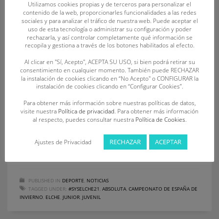
acudirán al Campeonato de
Utilizamos cookies propias y de terceros para personalizar el
contenido de la web, proporcionarles funcionalidades a las redes
España Juvenil, Junior y Absoluto
sociales y para analizar el tráfico de nuestra web. Puede aceptar el
uso de esta tecnología o administrar su configuración y poder
de Invierno de Salvamento y
rechazarla, y así controlar completamente qué información se
recopila y gestiona a través de los botones habilitados al efecto.
Socorrismo
Al clicar en "Sí, Acepto", ACEPTA SU USO, si bien podrá retirar su
consentimiento en cualquier momento. También puede RECHAZAR
JUEVES, 25 FEBRERO 2021
BY
FECLESS
la instalación de cookies clicando en “No Acepto" o CONFIGURAR la
instalación de cookies clicando en “Configurar Cookies”.
La cita nacional reunirá a cerca de 400 socorristas de 11
Para obtener más información sobre nuestras políticas de datos,
Comunidades Autónomas en la Piscina Municipal Esperanza
visite nuestra
Política de privacidad
. Para obtener más información
al respecto, puedes consultar nuestra
Política de Cookies
.
Lag de Elche, Alicante 45 socorristas de Castilla y León
acudirán al Campeonato de España de Invierno de
RECHAZAR
ACEPTAR
Ajustes de Privacidad
Salvamento y Socorrismo, de las categorías juvenil, junior y
absoluta (#SySElche21), que se celebrará los días 26, 27 y
PUBLISHED IN
DEPORTE
,
NOTICIAS
TAGGED UNDER:
#SYSELCHE21
,
ABSOLUTA
,
CAMPEONATO DE ESPAÑA DE
INVIERNO
,
ELCHE
,
JUNIOR
,
JUVENIL