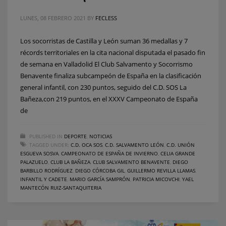
LUNES, 08 FEBRERO 2021
BY
FECLESS
Los socorristas de Castilla y León suman 36 medallas y 7
récords territoriales en la cita nacional disputada el pasado fin
de semana en Valladolid El Club Salvamento y Socorrismo
Benavente finaliza subcampeón de España en la clasificación
general infantil, con 230 puntos, seguido del C.D. SOS La
Bañeza,con 219 puntos, en el XXXV Campeonato de España
de
PUBLISHED IN
DEPORTE
,
NOTICIAS
TAGGED UNDER:
C.D. OCA SOS
,
C.D. SALVAMENTO LEÓN
,
C.D. UNIÓN
ESGUEVA SOSVA
,
CAMPEONATO DE ESPAÑA DE INVIERNO
,
CELIA GRANDE
PALAZUELO
,
CLUB LA BAÑEZA
,
CLUB SALVAMENTO BENAVENTE
,
DIEGO
BARBILLO RODRÍGUEZ
,
DIEGO CÓRCOBA GIL
,
GUILLERMO REVILLA LLAMAS
,
INFANTIL Y CADETE
,
MARIO GARCÍA SAMPRÓN
,
PATRICIA MICOVCHI
,
YAEL
MANTECÓN RUIZ-SANTAQUITERIA