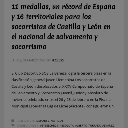
11 medallas, un récord de España
y 16 territoriales para los
socorristas de Castilla y León en
el nacional de salvamento y
socorrismo
LUNES, 01 MARZO 2021
BY
FECLESS
El Club Deportivo SOS La Bañeza logra la tercera plaza en la
clasificación general juvenil femenina Los socorristas de
Castilla y León desplazados al XXXV Campeonato de España
de Salvamento y Socorrismo Juvenil, Junior y Absoluto de
Invierno, celebrado entre el 26 y 28 de febrero en la Piscina
Municipal Esperanza Lag de Elche (Alicante), consiguieron un
PUBLISHED IN
DEPORTE
,
NOTICIAS
TAGGED UNDER:
#SYSELCHE21
,
ABSOLUTA
,
ALBERTO TURRADO ÁLVAREZ
,