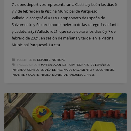
7 clubes deportivos representarán a Castilla y León los días 6
y 7 de febreroen la Piscina Municipal de Parquesol
Valladolid acogerá el XXXV Campeonato de España de
Salvamento y Socorrismode Invierno de las categorías infantil
y cadete, #SySValladolid21, que se celebrará los días 6 y 7 de
febrero de 2021, en sesión de mañana y tarde, en la Piscina
Municipal Parquesol. La cita
PUBLISHED IN
DEPORTE
,
NOTICIAS
TAGGED UNDER:
#SYSVALLADOLID21
,
CAMPEONATO DE ESPAÑA DE
INVIERNO
,
COPA DE ESPAÑA DE PISCINA DE SALVAMENTO Y SOCORRISMO
,
INFANTIL Y CADETE
,
PISCINA MUNICIPAL PARQUESOL
,
RFESS