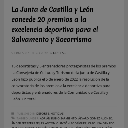
La Junta de Castilla y León
concede 20 premios a la
excelencia deportiva para el
Salvamento y Socorrismo
VIERNES, 07 ENERO 2022
BY
FECLESS
15 deportistas y 5 entrenadores protagonistas de los premios
La Consejería de Cultura y Turismo de la Junta de Castilla y
León hizo pública el 5 de enero de 2022 la resolución de la
convocatoria de los premios a la excelencia deportiva para
deportistas y entrenadores de la Comunidad de Castilla y
León. Un total
PUBLISHED IN
DEPORTE
,
NOTICIAS
TAGGED UNDER:
ADRIÁN RUBIO SARMIENTO
,
ÁLVARO GÓMEZ ALONSO
,
ÁNDER FERRERAS SEIJAS
,
ANTONIO ANTÓN RODRÍGUEZ
,
CAROLINA GANADO
AMADOR
,
CRISTINA GARCÍA CARBALLO
,
DANIEL LÓPEZ DÍEZ
,
DIEGO ANTÓN