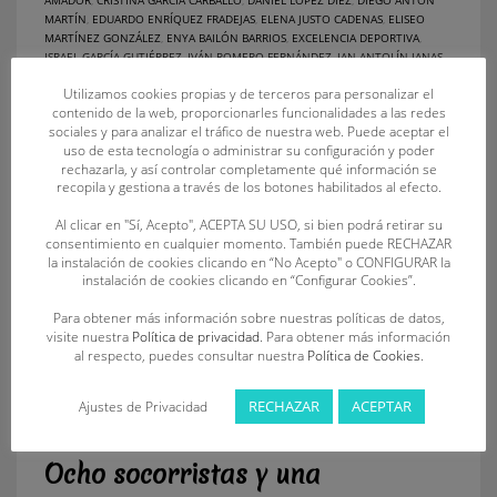
MARTÍN
,
EDUARDO ENRÍQUEZ FRADEJAS
,
ELENA JUSTO CADENAS
,
ELISEO
MARTÍNEZ GONZÁLEZ
,
ENYA BAILÓN BARRIOS
,
EXCELENCIA DEPORTIVA
,
ISRAEL GARCÍA GUTIÉRREZ
,
IVÁN ROMERO FERNÁNDEZ
,
JAN ANTOLÍN JANAS
,
JAVIER HUERGA SÁNCHEZ
,
MAIOL GONZÁLEZ HORNA
,
ÓSCAR VAQUERO
Utilizamos cookies propias y de terceros para personalizar el
PÉREZ
,
RAQUEL BARRIO GARCÍA
contenido de la web, proporcionarles funcionalidades a las redes
sociales y para analizar el tráfico de nuestra web. Puede aceptar el
uso de esta tecnología o administrar su configuración y poder
rechazarla, y así controlar completamente qué información se
recopila y gestiona a través de los botones habilitados al efecto.
Al clicar en "Sí, Acepto", ACEPTA SU USO, si bien podrá retirar su
consentimiento en cualquier momento. También puede RECHAZAR
la instalación de cookies clicando en “No Acepto" o CONFIGURAR la
instalación de cookies clicando en “Configurar Cookies”.
Para obtener más información sobre nuestras políticas de datos,
visite nuestra
Política de privacidad
. Para obtener más información
al respecto, puedes consultar nuestra
Política de Cookies
.
RECHAZAR
ACEPTAR
Ajustes de Privacidad
Ocho socorristas y una