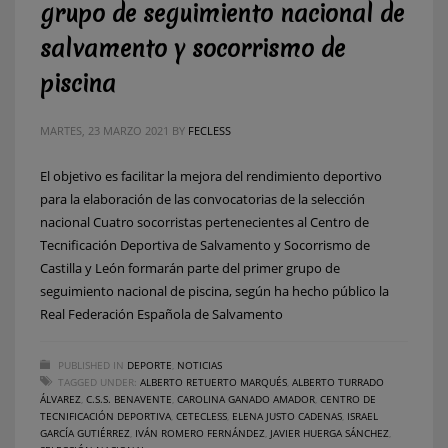
grupo de seguimiento nacional de
salvamento y socorrismo de
piscina
MARTES, 23 MARZO 2021
BY
FECLESS
El objetivo es facilitar la mejora del rendimiento deportivo
para la elaboración de las convocatorias de la selección
nacional Cuatro socorristas pertenecientes al Centro de
Tecnificación Deportiva de Salvamento y Socorrismo de
Castilla y León formarán parte del primer grupo de
seguimiento nacional de piscina, según ha hecho público la
Real Federación Española de Salvamento
PUBLISHED IN
DEPORTE
,
NOTICIAS
TAGGED UNDER:
ALBERTO RETUERTO MARQUÉS
,
ALBERTO TURRADO
ÁLVAREZ
,
C.S.S. BENAVENTE
,
CAROLINA GANADO AMADOR
,
CENTRO DE
TECNIFICACIÓN DEPORTIVA
,
CETECLESS
,
ELENA JUSTO CADENAS
,
ISRAEL
GARCÍA GUTIÉRREZ
,
IVÁN ROMERO FERNÁNDEZ
,
JAVIER HUERGA SÁNCHEZ
,