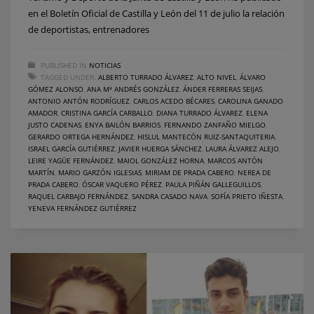
en el Boletín Oficial de Castilla y León del 11 de julio la relación
de deportistas, entrenadores
PUBLISHED IN
NOTICIAS
TAGGED UNDER:
ALBERTO TURRADO ÁLVAREZ
,
ALTO NIVEL
,
ÁLVARO
GÓMEZ ALONSO
,
ANA Mª ANDRÉS GONZÁLEZ
,
ÁNDER FERRERAS SEIJAS
,
ANTONIO ANTÓN RODRÍGUEZ
,
CARLOS ACEDO BÉCARES
,
CAROLINA GANADO
AMADOR
,
CRISTINA GARCÍA CARBALLO
,
DIANA TURRADO ÁLVAREZ
,
ELENA
JUSTO CADENAS
,
ENYA BAILÓN BARRIOS
,
FERNANDO ZANFAÑO MIELGO
,
GERARDO ORTEGA HERNÁNDEZ
,
HISLUL MANTECÓN RUIZ-SANTAQUITERIA
,
ISRAEL GARCÍA GUTIÉRREZ
,
JAVIER HUERGA SÁNCHEZ
,
LAURA ÁLVAREZ ALEJO
,
LEIRE YAGÜE FERNÁNDEZ
,
MAIOL GONZÁLEZ HORNA
,
MARCOS ANTÓN
MARTÍN
,
MARIO GARZÓN IGLESIAS
,
MIRIAM DE PRADA CABERO
,
NEREA DE
PRADA CABERO
,
ÓSCAR VAQUERO PÉREZ
,
PAULA PIÑÁN GALLEGUILLOS
,
RAQUEL CARBAJO FERNÁNDEZ
,
SANDRA CASADO NAVA
,
SOFÍA PRIETO IÑESTA
,
YENEVA FERNÁNDEZ GUTIÉRREZ