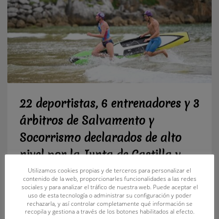
22 deportistas, 6 entrenadores y 3
árbitros de Salvamento y
Socorrismo declarados de alto
nivel por la Junta de Castilla y
León
Utilizamos cookies propias y de terceros para personalizar el
contenido de la web, proporcionarles funcionalidades a las redes
sociales y para analizar el tráfico de nuestra web. Puede aceptar el
uso de esta tecnología o administrar su configuración y poder
MARTES, 16 AGOSTO 2022
BY
FECLESS
rechazarla, y así controlar completamente qué información se
recopila y gestiona a través de los botones habilitados al efecto.
Impulso al deporte de alto nivel en la Comunidad al permitir