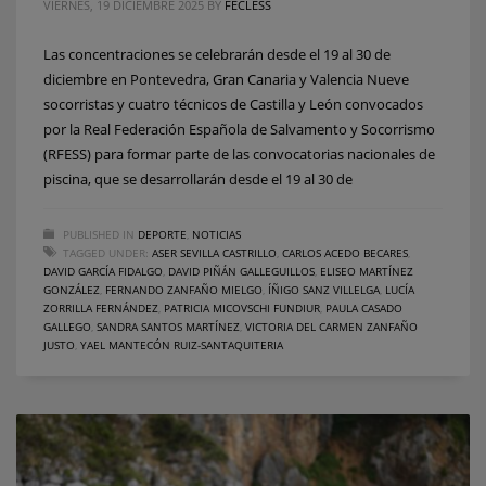
VIERNES, 19 DICIEMBRE 2025
BY
FECLESS
Las concentraciones se celebrarán desde el 19 al 30 de
diciembre en Pontevedra, Gran Canaria y Valencia Nueve
socorristas y cuatro técnicos de Castilla y León convocados
por la Real Federación Española de Salvamento y Socorrismo
(RFESS) para formar parte de las convocatorias nacionales de
piscina, que se desarrollarán desde el 19 al 30 de
PUBLISHED IN
DEPORTE
,
NOTICIAS
TAGGED UNDER:
ASER SEVILLA CASTRILLO
,
CARLOS ACEDO BECARES
,
DAVID GARCÍA FIDALGO
,
DAVID PIÑÁN GALLEGUILLOS
,
ELISEO MARTÍNEZ
GONZÁLEZ
,
FERNANDO ZANFAÑO MIELGO
,
ÍÑIGO SANZ VILLELGA
,
LUCÍA
ZORRILLA FERNÁNDEZ
,
PATRICIA MICOVSCHI FUNDIUR
,
PAULA CASADO
GALLEGO
,
SANDRA SANTOS MARTÍNEZ
,
VICTORIA DEL CARMEN ZANFAÑO
JUSTO
,
YAEL MANTECÓN RUIZ-SANTAQUITERIA