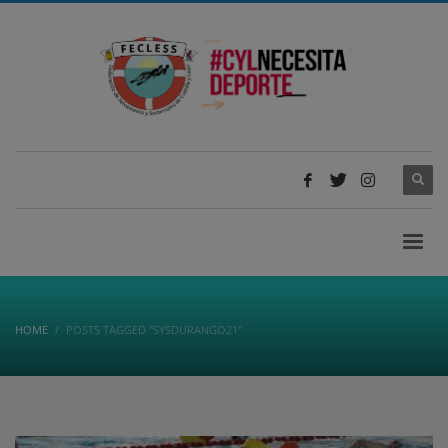
HOME
POSTS TAGGED "SYSDURANGO21"