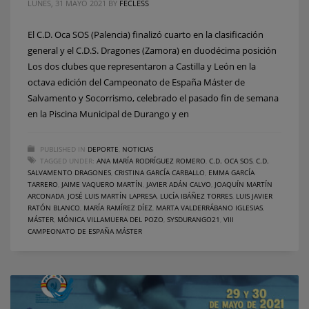
LUNES, 31 MAYO 2021
BY
FECLESS
El C.D. Oca SOS (Palencia) finalizó cuarto en la clasificación
general y el C.D.S. Dragones (Zamora) en duodécima posición
Los dos clubes que representaron a Castilla y León en la
octava edición del Campeonato de España Máster de
Salvamento y Socorrismo, celebrado el pasado fin de semana
en la Piscina Municipal de Durango y en
PUBLISHED IN
DEPORTE
,
NOTICIAS
TAGGED UNDER:
ANA MARÍA RODRÍGUEZ ROMERO
,
C.D. OCA SOS
,
C.D.
SALVAMENTO DRAGONES
,
CRISTINA GARCÍA CARBALLO
,
EMMA GARCÍA
TARRERO
,
JAIME VAQUERO MARTÍN
,
JAVIER ADÁN CALVO
,
JOAQUÍN MARTÍN
ARCONADA
,
JOSÉ LUIS MARTÍN LAPRESA
,
LUCÍA IBÁÑEZ TORRES
,
LUIS JAVIER
RATÓN BLANCO
,
MARÍA RAMÍREZ DÍEZ
,
MARTA VALDERRÁBANO IGLESIAS
,
MÁSTER
,
MÓNICA VILLAMUERA DEL POZO
,
SYSDURANGO21
,
VIII
CAMPEONATO DE ESPAÑA MÁSTER