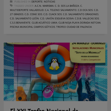
PUBLISHED IN
DEPORTE
,
NOTICIAS
TAGGED UNDER:
A.C.N. MARISMA
,
C. D. SOS LA BAÑEZA
,
C.
MULTIDEPORTE VALLADOLID
,
C.A. TELENO SALVAMENTO
,
C.D OCA SOS
,
C.D.
27 GRADOS
,
C.D. CISNE SOS
,
C.D. CUACK SOS
,
C.D. SALVAMENTO DRAGONES
,
C.D. SALVAMENTO LEÓN
,
C.D. UNIÓN ESGUEVA SOSVA
,
C.D.B. VALLECAS SOS
,
C.S.S BENAVENTE
,
CLUB ACUÁTICO UMIA
,
CLUB NOJA PLAYA DORADA NETCAN
,
PISCINA MUNICIPAL CAMPOS GÓTICOS
,
TROFEO CIUDAD DE PALENCIA