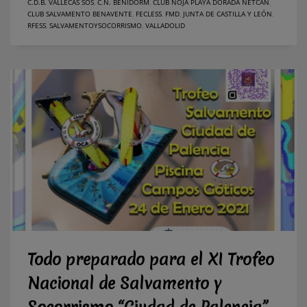
C.D.B. VALLECAS SOS
,
C.N. BENIDORM
,
CLUB NOJA PLAYA DORADA NETCAN
,
CLUB SALVAMENTO BENAVENTE
,
FECLESS
,
FMD
,
JUNTA DE CASTILLA Y LEÓN
,
RFESS
,
SALVAMENTOYSOCORRISMO
,
VALLADOLID
Todo preparado para el XI Trofeo
Nacional de Salvamento y