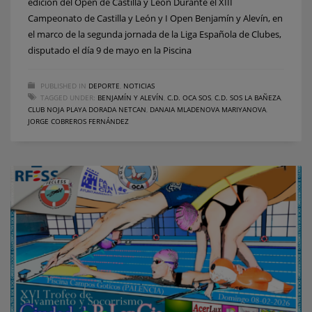
edición del Open de Castilla y León Durante el XIII
Campeonato de Castilla y León y I Open Benjamín y Alevín, en
el marco de la segunda jornada de la Liga Española de Clubes,
disputado el día 9 de mayo en la Piscina
PUBLISHED IN
DEPORTE
,
NOTICIAS
TAGGED UNDER:
BENJAMÍN Y ALEVÍN
,
C.D. OCA SOS
,
C.D. SOS LA BAÑEZA
,
CLUB NOJA PLAYA DORADA NETCAN
,
DANAIA MLADENOVA MARIYANOVA
,
JORGE COBREROS FERNÁNDEZ