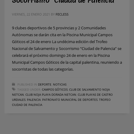
Socorrismo “Ciudad de Palencia”
VIERNES, 22 ENERO 2021
BY
FECLESS
9 clubes deportivos de 5 provincias y 2 Comunidades
Autónomas se darán cita en la Piscina Municipal Campos
Góticos el 24 de enero La undécima edición del Trofeo
Nacional de Salvamento y Socorrismo “Ciudad de Palencia” se
celebrará el próximo domingo 24 de enero en la Piscina
Municipal Campos Góticos de la capital palentina, reuniendo a
socorristas de todas las categorías.
PUBLISHED IN
DEPORTE
,
NOTICIAS
TAGGED UNDER:
CAMPOS GÓTICOS
,
CLUB DE SALVAMENTO NOJA
NETCAN
,
CLUB NOJA PLAYA DORADA NETCAN
,
CLUB PLAYAS DE CASTRO
URDIALES
,
PALENCIA
,
PATRONATO MUNICIPAL DE DEPORTES
,
TROFEO
CIUDAD DE PALENCIA