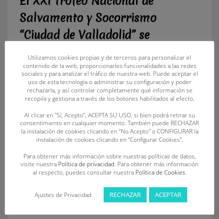
El XXI Trofeo Nacional de
Salvamento y Socorrismo
“Ciudad de Valladolid” se
celebrará los días 23 y 24 de
Utilizamos cookies propias y de terceros para personalizar el
contenido de la web, proporcionarles funcionalidades a las redes
marzo
sociales y para analizar el tráfico de nuestra web. Puede aceptar el
uso de esta tecnología o administrar su configuración y poder
rechazarla, y así controlar completamente qué información se
JUEVES, 21 MARZO 2024
BY
FECLESS
recopila y gestiona a través de los botones habilitados al efecto.
La competición reunirá cerca de 350 socorristas de 14 clubes
Al clicar en "Sí, Acepto", ACEPTA SU USO, si bien podrá retirar su
consentimiento en cualquier momento. También puede RECHAZAR
de cuatro Comunidades Autónomas La vigésimo primera
la instalación de cookies clicando en “No Acepto" o CONFIGURAR la
edición del Trofeo Nacional de Salvamento y Socorrismo
instalación de cookies clicando en “Configurar Cookies”.
“Ciudad de Valladolid” y III Jornada de la Liga Española de
Para obtener más información sobre nuestras políticas de datos,
Clubes, que cuenta con pruebas de piscina y de arena, se
visite nuestra
Política de privacidad
. Para obtener más información
celebrará el sábado día 23 de marzo en
al respecto, puedes consultar nuestra
Política de Cookies
.
RECHAZAR
ACEPTAR
Ajustes de Privacidad
PUBLISHED IN
DEPORTE
,
NOTICIAS
TAGGED UNDER:
C.A. TELENO SALVAMENTO
,
C.D. OCA SOS
,
C.D.
SALVAMENTO DRAGONES
,
C.D. SOS LA BAÑEZA
,
C.D. UNIÓN ESGUEVA SOSVA
,