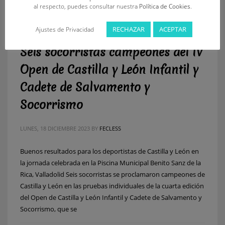
al respecto, puedes consultar nuestra
Política de Cookies
.
RECHAZAR
ACEPTAR
Ajustes de Privacidad
Seis socorristas campeones del IV
Open de Castilla y León Infantil y
Cadete de Salvamento y
Socorrismo
LUNES, 18 DICIEMBRE 2023
BY
FECLESS
Buenos resultados para los deportistas de Castilla y León en
la jornada celebrada en la Piscina Municipal Benito Sanz de la
Rica, Valladolid Seis socorristas se proclamaron campeones de
Castilla y León en las pruebas individuales de la cuarta edición
del Open de Castilla y León Infantil y Cadete de Salvamento y
Socorrismo, que se