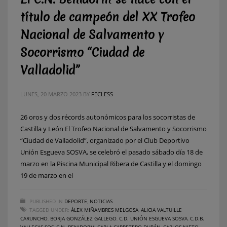
título de campeón del XX Trofeo
Nacional de Salvamento y
Socorrismo “Ciudad de
Valladolid”
LUNES, 20 MARZO 2023
BY
FECLESS
26 oros y dos récords autonómicos para los socorristas de
Castilla y León El Trofeo Nacional de Salvamento y Socorrismo
“Ciudad de Valladolid”, organizado por el Club Deportivo
Unión Esgueva SOSVA, se celebró el pasado sábado día 18 de
marzo en la Piscina Municipal Ribera de Castilla y el domingo
19 de marzo en el
PUBLISHED IN
DEPORTE
,
NOTICIAS
TAGGED UNDER:
ÁLEX MIÑAMBRES MELGOSA
,
ALICIA VALTUILLE
CARUNCHO
,
BORJA GONZÁLEZ GALLEGO
,
C.D. UNIÓN ESGUEVA SOSVA
,
C.D.B.
VALLECAS SOS
,
C.N. BENIDORM
,
CARLA CARRETERO DURÁN
,
CARLOS NIETO