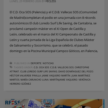
LUNES, 23 FEBRERO 2026
BY
FECLESS
El C.D. Oca SOS (Palencia) y el C.D.B. Vallecas SOS (Comunidad
de Madrid)completan el podio en una jornada con 8 récords
autonómicos El club Loredo Surf Life Saving, de Cantabria, se
proclamó campeón máster en el XI Open de Castilla y
León, celebrado en el marco del XI Campeonato de Castilla y
León y cuarta jornada de la Liga Española de Clubes Máster
de Salvamento y Socorrismo, que se celebró, el pasado
domingo en la Piscina Municipal Campos Góticos, en Palencia,
PUBLISHED IN
DEPORTE
,
NOTICIAS
TAGGED UNDER:
C.D. OCA SOS
,
C.D.B. VALLECAS SOS
,
CHRISTOPHE
ATTRAIT
,
CLUB LOREDO SURF LIFE SAVING
,
DAVID DOMÍNGUEZ DEL POZO
,
HÉCTOR VALVERDE PINILLA
,
JAIME VAQUERO MARTÍN
,
JUAN MARTÍNEZ
MARTOS
,
MARÍA CARUNCHO LUNA
,
MARTÍNJAIME VAQUERO
,
VERÓNICA
HERRERO GÜÉMEZ