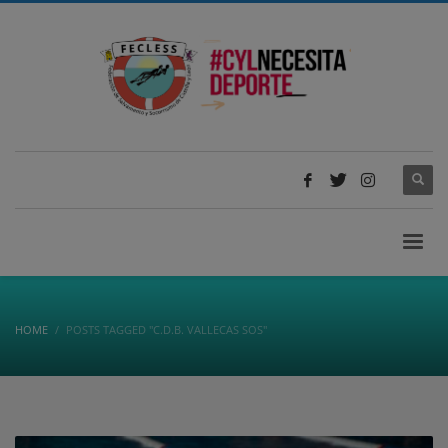
HOME
POSTS TAGGED "C.D.B. VALLECAS SOS"