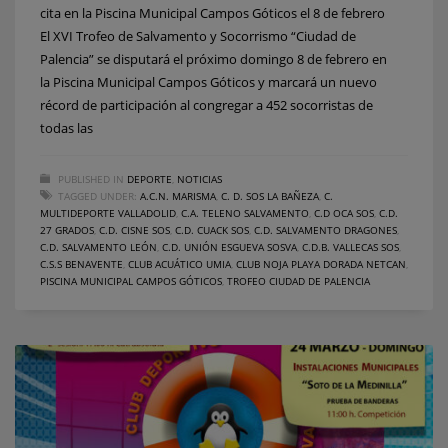
cita en la Piscina Municipal Campos Góticos el 8 de febrero
El XVI Trofeo de Salvamento y Socorrismo “Ciudad de
Palencia” se disputará el próximo domingo 8 de febrero en
la Piscina Municipal Campos Góticos y marcará un nuevo
récord de participación al congregar a 452 socorristas de
todas las
PUBLISHED IN
DEPORTE
,
NOTICIAS
TAGGED UNDER:
A.C.N. MARISMA
,
C. D. SOS LA BAÑEZA
,
C.
MULTIDEPORTE VALLADOLID
,
C.A. TELENO SALVAMENTO
,
C.D OCA SOS
,
C.D.
27 GRADOS
,
C.D. CISNE SOS
,
C.D. CUACK SOS
,
C.D. SALVAMENTO DRAGONES
,
C.D. SALVAMENTO LEÓN
,
C.D. UNIÓN ESGUEVA SOSVA
,
C.D.B. VALLECAS SOS
,
C.S.S BENAVENTE
,
CLUB ACUÁTICO UMIA
,
CLUB NOJA PLAYA DORADA NETCAN
,
PISCINA MUNICIPAL CAMPOS GÓTICOS
,
TROFEO CIUDAD DE PALENCIA