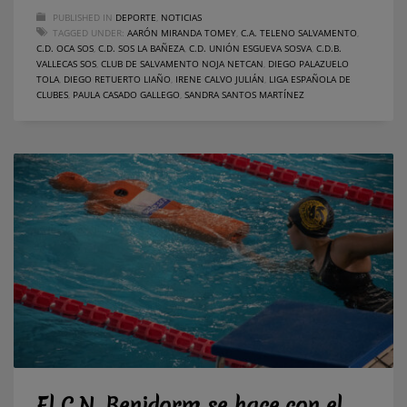
PUBLISHED IN
DEPORTE
,
NOTICIAS
TAGGED UNDER:
AARÓN MIRANDA TOMEY
,
C.A. TELENO SALVAMENTO
,
C.D. OCA SOS
,
C.D. SOS LA BAÑEZA
,
C.D. UNIÓN ESGUEVA SOSVA
,
C.D.B.
VALLECAS SOS
,
CLUB DE SALVAMENTO NOJA NETCAN
,
DIEGO PALAZUELO
TOLA
,
DIEGO RETUERTO LIAÑO
,
IRENE CALVO JULIÁN
,
LIGA ESPAÑOLA DE
CLUBES
,
PAULA CASADO GALLEGO
,
SANDRA SANTOS MARTÍNEZ
El C.N. Benidorm se hace con el