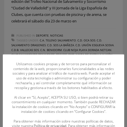
edición del Trofeo Nacional de Salvamento y Socorrismo
“Ciudad de Valladolid” y III Jornada de la Liga Española de
Clubes, que cuenta con pruebas de piscina y de arena, se
celebrará el sábado día 23 de marzo en
PUBLISHED IN
DEPORTE
,
NOTICIAS
TAGGED UNDER:
C.A. TELENO SALVAMENTO
,
C.D. OCA SOS
,
C.D.
SALVAMENTO DRAGONES
,
C.D. SOS LA BAÑEZA
,
C.D. UNIÓN ESGUEVA SOSVA
,
C.D.B. VALLECAS SOS
,
C.N. BENIDORM
,
CLUB NOJA PLAYA DORADA NETCAN
,
CLUB SALVAMENTO BENAVENTE
,
FECLESS
,
FMD
,
JUNTA DE CASTILLA Y LEÓN
,
RFESS
,
SALVAMENTOYSOCORRISMO
,
VALLADOLID
Utilizamos cookies propias y de terceros para personalizar el
contenido de la web, proporcionarles funcionalidades a las redes
sociales y para analizar el tráfico de nuestra web. Puede aceptar el
uso de esta tecnología o administrar su configuración y poder
rechazarla, y así controlar completamente qué información se
recopila y gestiona a través de los botones habilitados al efecto.
Al clicar en "Sí, Acepto", ACEPTA SU USO, si bien podrá retirar su
consentimiento en cualquier momento. También puede RECHAZAR
la instalación de cookies clicando en “No Acepto" o CONFIGURAR la
instalación de cookies clicando en “Configurar Cookies”.
Para obtener más información sobre nuestras políticas de datos,
visite nuestra
Política de privacidad
. Para obtener más información