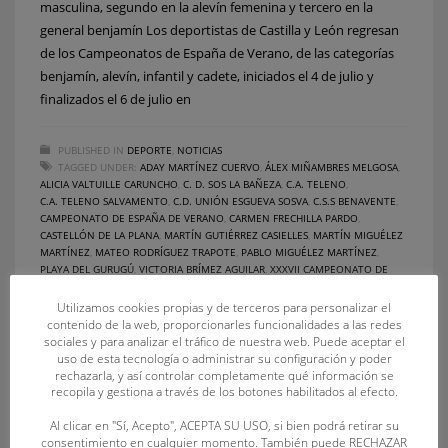
masculina, segundo en la alevín femenina y tercero en la
general benjamín Los deportistas de Castilla y León regresan
de los Campeonatos de España de Verano, de las categorías
benjamín, alevín, infantil y cadete, iniciados el 4 de julio y
finalizados el 6 de julio en
PUBLISHED IN
DEPORTE
,
NOTICIAS
TAGGED UNDER:
ADAY MARTÍNEZ CUERVO
,
ÁLEX MIÑAMBRES MELGOSA
,
ALICIA VALTUILLE CARUNCHO
,
C. D. SOS LA BAÑEZA
,
C.A. TELENO
,
C.A. TELENO SALVAMENTO
,
C.D. UNIÓN ESGUEVA SOSVA
,
C.S.S BENAVENTE
,
CAMPEONATO DE ESPAÑA DE VERANO
,
CARMEN FRECHILLA PARDO
,
CASTELLÓN DE LA PLANA
,
MARTÍN GUTIÉRREZ CASIELLES
,
MARTÍN MIGUÉLEZ
MARTÍNEZ
,
MATEO RODRÍGUEZ TRAPOTE
,
PABLO MIGUÉLEZ MARTÍNEZ
,
PLAYA DEL GURUGÚ
,
VICTORIA BRÍMEZ AGUILAR
,
XXXVII CAMPEONATO DE
ESPAÑA INFANTIL Y CADETE DE SALVAMENTO Y SOCORRISMO
Utilizamos cookies propias y de terceros para personalizar el
contenido de la web, proporcionarles funcionalidades a las redes
sociales y para analizar el tráfico de nuestra web. Puede aceptar el
uso de esta tecnología o administrar su configuración y poder
rechazarla, y así controlar completamente qué información se
recopila y gestiona a través de los botones habilitados al efecto.
Al clicar en "Sí, Acepto", ACEPTA SU USO, si bien podrá retirar su
consentimiento en cualquier momento. También puede RECHAZAR