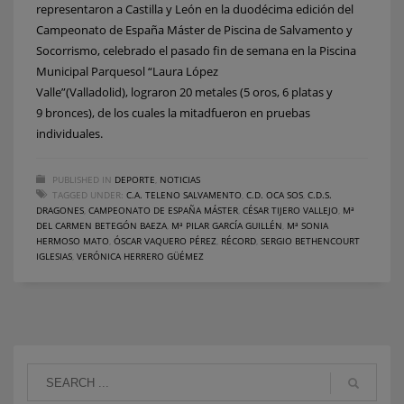
representaron a Castilla y León en la duodécima edición del
Campeonato de España Máster de Piscina de Salvamento y
Socorrismo, celebrado el pasado fin de semana en la Piscina
Municipal Parquesol “Laura López
Valle”(Valladolid), lograron 20 metales (5 oros, 6 platas y
9 bronces), de los cuales la mitadfueron en pruebas
individuales.
PUBLISHED IN
DEPORTE
,
NOTICIAS
TAGGED UNDER:
C.A. TELENO SALVAMENTO
,
C.D. OCA SOS
,
C.D.S.
DRAGONES
,
CAMPEONATO DE ESPAÑA MÁSTER
,
CÉSAR TIJERO VALLEJO
,
Mª
DEL CARMEN BETEGÓN BAEZA
,
Mª PILAR GARCÍA GUILLÉN
,
Mª SONIA
HERMOSO MATO
,
ÓSCAR VAQUERO PÉREZ
,
RÉCORD
,
SERGIO BETHENCOURT
IGLESIAS
,
VERÓNICA HERRERO GÜÉMEZ