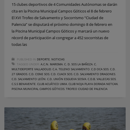
15 clubes deportivos de 4 Comunidades Autónomas se darán
cita en la Piscina Municipal Campos Góticos el 8 de febrero
El XVI Trofeo de Salvamento y Socorrismo “Ciudad de
Palencia” se disputará el próximo domingo 8 de febrero en
la Piscina Municipal Campos Góticos y marcará un nuevo
récord de participación al congregar a 452 socorristas de
todas las
PUBLISHED IN
DEPORTE
,
NOTICIAS
TAGGED UNDER:
A.C.N. MARISMA
,
C. D. SOS LA BAÑEZA
,
C.
MULTIDEPORTE VALLADOLID
,
C.A. TELENO SALVAMENTO
,
C.D OCA SOS
,
C.D.
27 GRADOS
,
C.D. CISNE SOS
,
C.D. CUACK SOS
,
C.D. SALVAMENTO DRAGONES
,
C.D. SALVAMENTO LEÓN
,
C.D. UNIÓN ESGUEVA SOSVA
,
C.D.B. VALLECAS SOS
,
C.S.S BENAVENTE
,
CLUB ACUÁTICO UMIA
,
CLUB NOJA PLAYA DORADA NETCAN
,
PISCINA MUNICIPAL CAMPOS GÓTICOS
,
TROFEO CIUDAD DE PALENCIA