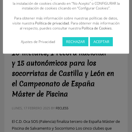
la instalación de cookies clicando en “No Acepto" o CONFIGURAR la
instalación de cookies clicando en “Configurar Cookies”.
Para obtener más información sobre nuestras políticas de datos,
visite nuestra
Política de privacidad
. Para obtener más información
al respecto, puedes consultar nuestra
Política de Cookies
.
RECHAZAR
ACEPTAR
Ajustes de Privacidad
20 metales, 1 récord nacional
y 15 autonómicos para los
socorristas de Castilla y León en
el Campeonato de España
Máster de Piscina
LUNES, 17 FEBRERO 2025
BY
FECLESS
El C.D. Oca SOS (Palencia) finaliza tercero de España Máster de
Piscina de Salvamento y Socorrismo Los cinco clubes que