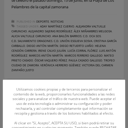
se celebró el pasado domingo, 15 de junio, en la Playa de Los
Pelambres de la capital zamorana
PUBLISHED IN
DEPORTE
,
NOTICIAS
TAGGED UNDER:
ADAY MARTÍNEZ CUERVO
,
ALEJANDRA VALTUILLE
CARUNCHO
,
ALEJANDRO SAJERAS RODRÍGUEZ
,
ÁLEX MIÑAMBRES MELGOSA
,
ALICIA VALTUILLE CARUNCHO
,
ANA BAILÓN BARRIOS
,
C.D. OCA SOS
,
C.D. SALVAMENTO DRAGONES
,
C.D. UNIÓN ESGUEVA SOSVA
,
CRISTINA GARCÍA
CARBALLO
,
DIEGO ANTÓN MARTÍN
,
DIEGO RETUERTO LIAÑO
,
HELENA
CENDÓN CARRERA
,
IRENE CALVO JULIÁN
,
LUCÍA CORRAL FLÓREZ
,
LUIS ANTÓN
RODRÍGUEZ
,
MARCOS ANTÓN MARTÍN
,
MARCOS FERRERO GALLEGO
,
MATEO
PRIETO CASADO
,
ÓSCAR VAQUERO PÉREZ
,
PAULA CASADO GALLEGO
,
TROFEO
CIUDAD DE ZAMORA
,
VERÓNICA HERRERO GÜÉMEZ
,
VICTORIA DEL CARMEN
ZANFAÑO JUSTO
Utilizamos cookies propias y de terceros para personalizar el
contenido de la web, proporcionarles funcionalidades a las redes
sociales y para analizar el tráfico de nuestra web. Puede aceptar el
uso de esta tecnología o administrar su configuración y poder
rechazarla, y así controlar completamente qué información se
recopila y gestiona a través de los botones habilitados al efecto.
Al clicar en "Sí, Acepto", ACEPTA SU USO, si bien podrá retirar su
consentimiento en cualquier momento. También puede RECHAZAR