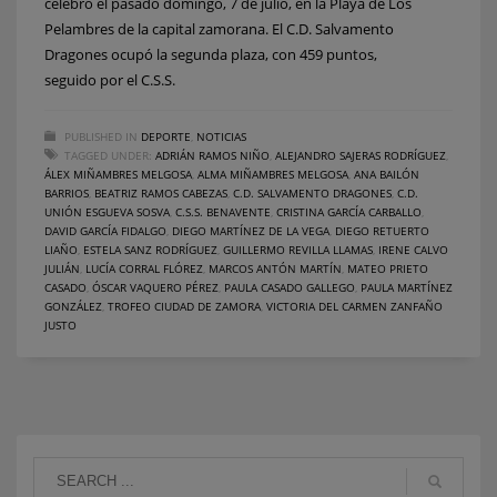
celebró el pasado domingo, 7 de julio, en la Playa de Los
Pelambres de la capital zamorana. El C.D. Salvamento
Dragones ocupó la segunda plaza, con 459 puntos,
seguido por el C.S.S.
PUBLISHED IN
DEPORTE
,
NOTICIAS
TAGGED UNDER:
ADRIÁN RAMOS NIÑO
,
ALEJANDRO SAJERAS RODRÍGUEZ
,
ÁLEX MIÑAMBRES MELGOSA
,
ALMA MIÑAMBRES MELGOSA
,
ANA BAILÓN
BARRIOS
,
BEATRIZ RAMOS CABEZAS
,
C.D. SALVAMENTO DRAGONES
,
C.D.
UNIÓN ESGUEVA SOSVA
,
C.S.S. BENAVENTE
,
CRISTINA GARCÍA CARBALLO
,
DAVID GARCÍA FIDALGO
,
DIEGO MARTÍNEZ DE LA VEGA
,
DIEGO RETUERTO
LIAÑO
,
ESTELA SANZ RODRÍGUEZ
,
GUILLERMO REVILLA LLAMAS
,
IRENE CALVO
JULIÁN
,
LUCÍA CORRAL FLÓREZ
,
MARCOS ANTÓN MARTÍN
,
MATEO PRIETO
CASADO
,
ÓSCAR VAQUERO PÉREZ
,
PAULA CASADO GALLEGO
,
PAULA MARTÍNEZ
GONZÁLEZ
,
TROFEO CIUDAD DE ZAMORA
,
VICTORIA DEL CARMEN ZANFAÑO
JUSTO