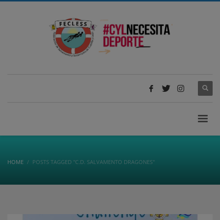
HOME
POSTS TAGGED "C.D. SALVAMENTO DRAGONES"