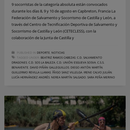
9 socorristas de la categoría absoluta están convocados
durante los días 8, 9 y 10 de agosto en Capbreton, Francia La
Federación de Salvamento y Socorrismo de Castilla y León, a
través del Centro de Tecnificación Deportiva de Salvamento y
Socorrismo de Castilla y León (CETECLESS), con la
colaboración de la Junta de Castilla y
PUBLISHED IN
DEPORTE
,
NOTICIAS
TAGGED UNDER:
BEATRIZ RAMOS CABEZAS
,
C.D. SALVAMENTO
DRAGONES
,
C.D. SOS LA BALEZA
,
C.D. UNIÓN ESGUEVA SOSVA
,
C.S.S.
BENAVENTE
,
DAVID PIÑÁN GALLEGUILLOS
,
DIEGO ANTÓN MARTÍN
,
GUILLERMO REVILLA LLAMAS
,
ÍÑIGO SANZ VILLELGA
,
IRENE CALVO JULIÁN
,
LUCÍA HERNÁNDEZ ANDRÉS
,
NEREA MARTÍN SALGADO
,
SARA PEÑA MERINO