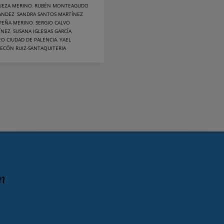
UEZA MERINO
,
RUBÉN MONTEAGUDO
ÁNDEZ
,
SANDRA SANTOS MARTÍNEZ
,
 PEÑA MERINO
,
SERGIO CALVO
ÍNEZ
,
SUSANA IGLESIAS GARCÍA
,
O CIUDAD DE PALENCIA
,
YAEL
ECÓN RUIZ-SANTAQUITERIA
n