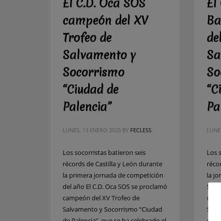
El C.D. Oca SOS
El
campeón del XV
Ba
Trofeo de
de
Salvamento y
Sa
Socorrismo
So
“Ciudad de
“C
Palencia”
Pa
LUNES, 13 ENERO 2025
BY
FECLESS
LUNE
Los socorristas batieron seis
Los 
récords de Castilla y León durante
réco
la primera jornada de competición
la j
del año El C.D. Oca SOS se proclamó
SOS 
campeón del XV Trofeo de
camp
Salvamento y Socorrismo “Ciudad
Salv
de Palencia”, que se ha celebrado el
de P