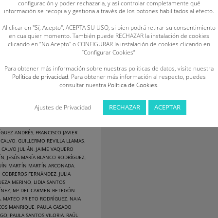
configuración y poder rechazarla, y así controlar completamente qué
do domingo 14 de enero en la
información se recopila y gestiona a través de los botones habilitados al efecto.
ina Municipal Campos Góticos,
Al clicar en "Sí, Acepto", ACEPTA SU USO, si bien podrá retirar su consentimiento
un total de 674 puntos. El
en cualquier momento. También puede RECHAZAR la instalación de cookies
clicando en “No Acepto" o CONFIGURAR la instalación de cookies clicando en
“Configurar Cookies”.
BLISHED IN
NOTICIAS
AGGED UNDER:
AIUR FRANCOS
Para obtener más información sobre nuestras políticas de datos, visite nuestra
IQUE
,
ÁLEX MIÑAMBRES MELGOSA
,
Política de privacidad
. Para obtener más información al respecto, puedes
 MIÑAMBRES MELGOSA
,
ÁNGEL
consultar nuestra
Política de Cookies
.
ERA MURILLO
,
BEATRIZ ORDAD MARTÍN
,
 GARCÍA SÁNCHEZ
,
CÉSAR DEL AMO
RECHAZAR
ACEPTAR
Ajustes de Privacidad
N
,
CÉSAR TIJERO VALLEJO
,
DAVID
A FIDALGO
,
DIEGO BARBILLO
ÍGUEZ
,
DIEGO PALAZUELO TOLA
,
EVA
ÍGUEZ ANDRÉS
,
FRANCISCO JAVIER
 CALVO
,
GUILLERMO REVILLA LLAMAS
,
 CALVO JULIÁN
,
JAIME VAQUERO
ÍN
,
JESÚS MARÍA BLANCO RODRÍGUEZ
,
UÍN MARTÍN MARTÍN ARCONADA
,
E COBREROS FERNÁNDEZ
,
JULIA
UEZA MERINO
,
LIDIA SANTOS
ÍNEZ
,
Mª DEL CARMEN BETEGÓN
A
,
MATEO PRIETO RODRÍGUEZ
,
NAIA
COS MANRIQUE
,
PAULA CASADO
EGO
,
PAULA SANTOS VILORIA
,
RAÚL