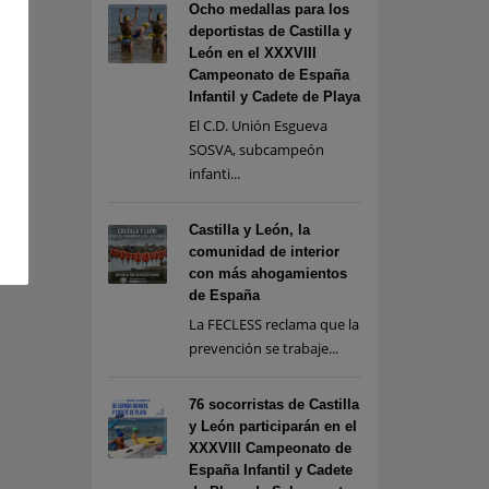
Ocho medallas para los
deportistas de Castilla y
León en el XXXVIII
Campeonato de España
Infantil y Cadete de Playa
El C.D. Unión Esgueva
SOSVA, subcampeón
infanti...
Castilla y León, la
comunidad de interior
con más ahogamientos
de España
La FECLESS reclama que la
prevención se trabaje...
76 socorristas de Castilla
y León participarán en el
XXXVIII Campeonato de
España Infantil y Cadete