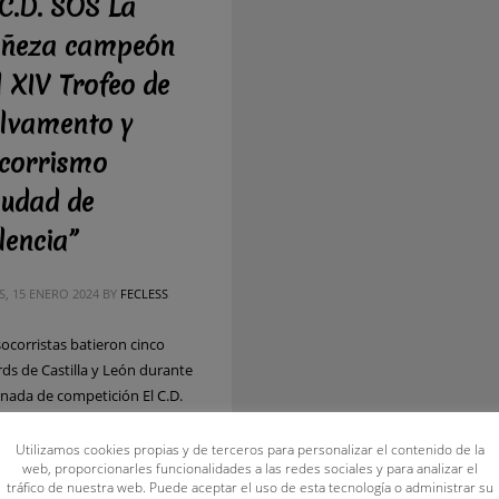
 C.D. SOS La
ñeza campeón
l XIV Trofeo de
lvamento y
corrismo
iudad de
lencia”
S, 15 ENERO 2024
BY
FECLESS
socorristas batieron cinco
rds de Castilla y León durante
ornada de competición El C.D.
La Bañeza se proclamó
eón del XIV Trofeo de
Utilizamos cookies propias y de terceros para personalizar el contenido de la
web, proporcionarles funcionalidades a las redes sociales y para analizar el
amento y Socorrismo “Ciudad
tráfico de nuestra web. Puede aceptar el uso de esta tecnología o administrar su
alencia”, que se ha celebrado el