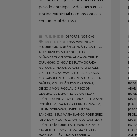
pasado domingo 12 de enero en la
pasa
Piscina Municipal Campos Góticos,
Pisc
con un total de 1350
con 
PUBLISHED IN
DEPORTE
,
NOTICIAS
PU
TAGGED UNDER:
#SALVAMENTO Y
T
SOCORRISMO
,
ADRIÁN GONZÁLEZ GALLEGO
,
MANR
AIUR FRANCOS MANRIQUE
,
ALEX
ALMA
MIÑAMBRES MELGOSA
,
ALICIA VALTUILLE
CABR
CARUNCHO
,
C. NOJA DE PLAYA DORADA
BORJA
NETCAN
,
C. PLAYAS DE CASTRO URDIALES
,
GALÁ
C.A. TELENO SALVAMENTO
,
C.D. OCA SOS
,
GARCÍ
C.D. SALVAMENTO DRAGONES
,
C.D. SOS LA
RODR
BAÑEZA
,
C.D. UNIÓN ESGUEVA SOSVA
,
RODR
DIEGO SIMÓN PASCUAL
,
DIRECCIÓN
ADÁN
GENERAL DE DEPORTES DE CASTILLA Y
IRENE
LEÓN
,
EDURNE VELASCO SANZ
,
ESTELA SANZ
MART
RODRÍGUEZ
,
EVA MARÍA HERAS GONZÁLEZ
,
JOAQ
IULIAN GORLOVAN
,
JAVIER HUERGA
JORG
SÁNCHEZ
,
JESÚS MARÍA BLANCO RODRÍGUEZ
,
PEDR
JULIA DOMINGO RUIZ
,
JUNTA DE CASTILLA Y
MART
LEÓN
,
LUCÍA ZORRILLA FERNÁNDEZ
,
Mª DEL
BAEZ
CARMEN BETEGÓN BAEZA
,
MARÍA PILAR
FRAN
GARCÍA GUILLÉN
,
MARIO FRECHILLA
GALL