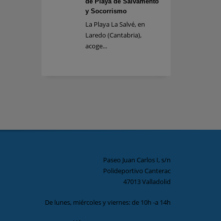
de Playa de Salvamento
y Socorrismo
La Playa La Salvé, en
Laredo (Cantabria),
acoge...
Paseo Juan Carlos I, s/n
Polideportivo Canterac
47013 Valladolid
De lunes, miércoles y viernes: de 10h -a 14h